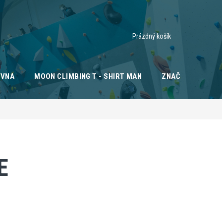
Nákupní
Prázdný košík
košík
OVNA
MOON CLIMBING T - SHIRT MAN
ZNAČKY
E