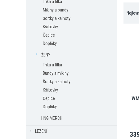
Trika a tílka
Ř
í
Mikiny a bundy
a
p
Nejlevn
z
a
Šortky a kalhoty
e
n
Kšiltovky
V
n
e
Čepice
ý
í
l
Doplňky
p
p
i
r
ŽENY
s
o
Trika a tílka
p
d
r
u
Bundy a mikiny
o
k
Šortky a kalhoty
d
t
Kšiltovky
u
ů
WM 
Čepice
k
t
Doplňky
ů
HNG MERCH
LEZENÍ
339