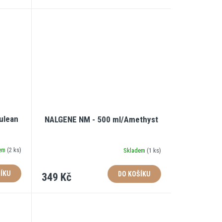
ulean
NALGENE NM - 500 ml/Amethyst
dem
(
2 ks
)
Skladem
(
1 ks
)
ÍKU
DO KOŠÍKU
349 Kč