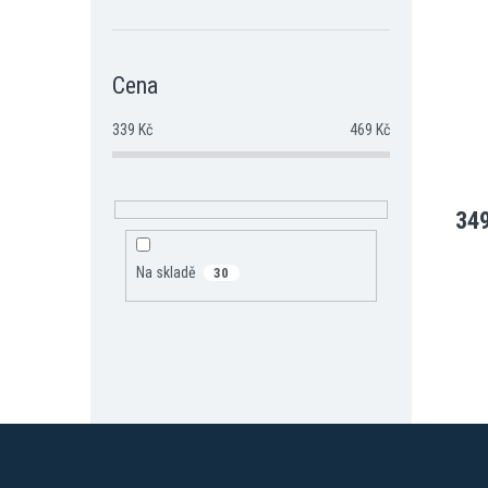
Cena
339
Kč
469
Kč
349
Na skladě
30
Z
á
p