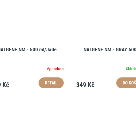
NALGENE NM - 500 ml/Jade
NALGENE NM - GRAY 50
Vyprodáno
Skla
DETAIL
DO KOŠ
 Kč
349 Kč