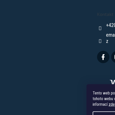
a
t
Kontakt
í
+42
ema
z
Tento web po
tohoto webu v
informací
zde