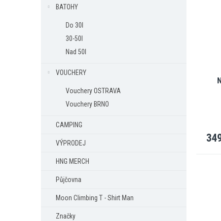
BATOHY
Do 30l
30-50l
Nad 50l
VOUCHERY
Vouchery OSTRAVA
Vouchery BRNO
CAMPING
349
VÝPRODEJ
HNG MERCH
Půjčovna
Moon Climbing T - Shirt Man
Značky