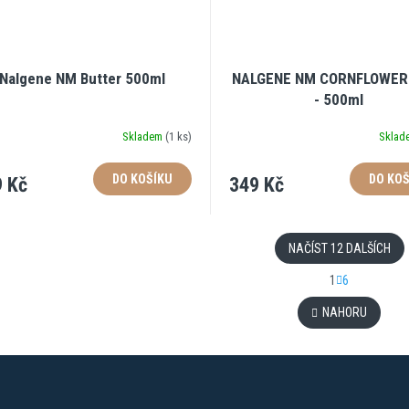
Nalgene NM Butter 500ml
NALGENE NM CORNFLOWER
- 500ml
Skladem
(
1 ks
)
Skla
DO KOŠÍKU
DO KOŠ
 Kč
349 Kč
NAČÍST 12 DALŠÍCH
S
1
6
O
t
r
v
NAHORU
á
l
n
á
k
d
o
a
v
c
á
í