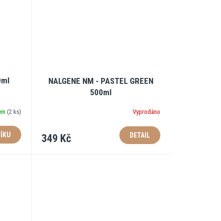
0ml
NALGENE NM - PASTEL GREEN
500ml
dem
(
2 ks
)
Vyprodáno
ÍKU
DETAIL
349 Kč