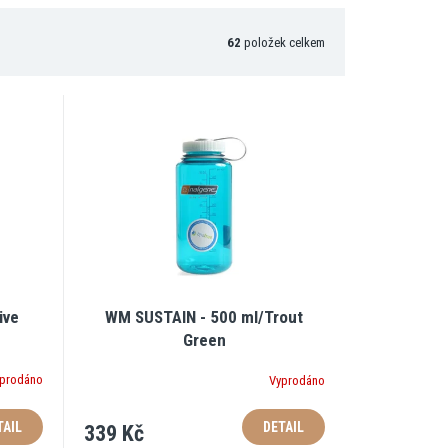
62
položek celkem
ive
WM SUSTAIN - 500 ml/Trout
Green
prodáno
Vyprodáno
TAIL
DETAIL
339 Kč