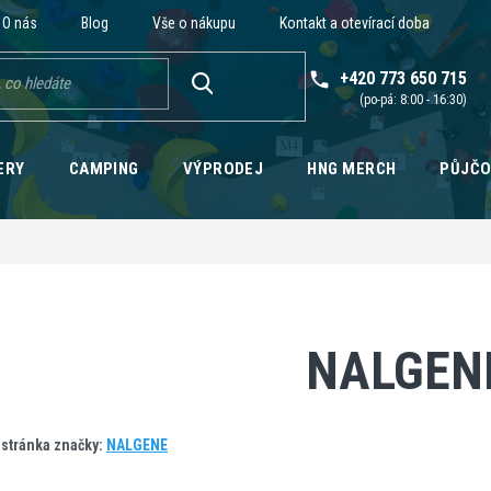
O nás
Blog
Vše o nákupu
Kontakt a otevírací doba
+420 773 650 715
HLEDAT
ERY
CAMPING
VÝPRODEJ
HNG MERCH
PŮJČ
NALGEN
stránka značky:
NALGENE