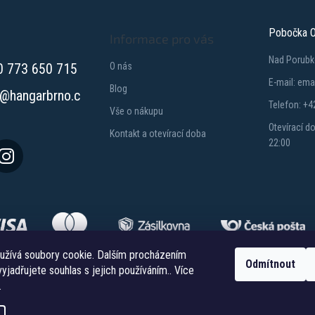
n
p
í
r
Pobočka O
Informace pro vás
v
k
Nad Porubk
y
0 773 650 715
O nás
v
E-mail: em
Blog
ý
@
hangarbrno.c
p
Telefon: +4
Vše o nákupu
i
Otevírací d
s
Kontakt a otevírací doba
22:00
u
užívá soubory cookie. Dalším procházením
Odmítnout
yjadřujete souhlas s jejich používáním.. Více
Copyright 2026
Hangareshop.cz
. Všechna práva vyhrazena.
.
Vytvořil Shoptet