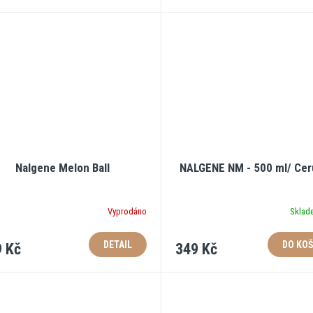
Nalgene Melon Ball
NALGENE NM - 500 ml/ Cer
Vyprodáno
Skla
DETAIL
DO KOŠ
 Kč
349 Kč