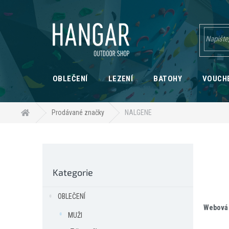
Přejít
na
obsah
OBLEČENÍ
LEZENÍ
BATOHY
VOUCH
Domů
Prodávané značky
NALGENE
P
o
Přeskočit
s
Kategorie
kategorie
t
r
OBLEČENÍ
a
Webová 
n
MUŽI
n