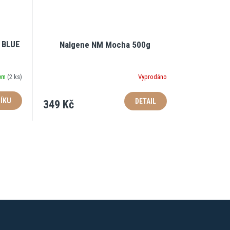
 BLUE
Nalgene NM Mocha 500g
dem
(
2 ks
)
Vyprodáno
ÍKU
DETAIL
349 Kč