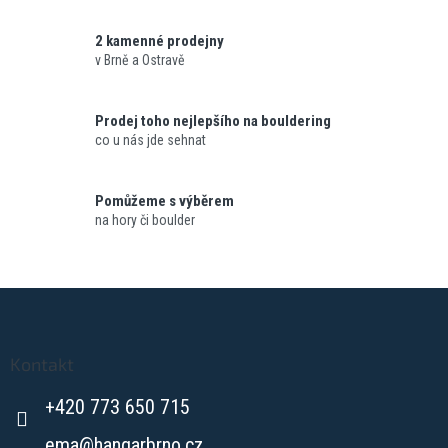
c
í
p
2 kamenné prodejny
r
v Brně a Ostravě
v
k
y
Prodej toho nejlepšího na bouldering
v
co u nás jde sehnat
ý
p
i
Pomůžeme s výběrem
s
na hory či boulder
u
Z
á
p
a
Kontakt
t
+420 773 650 715
í
ema
@
hangarbrno.cz