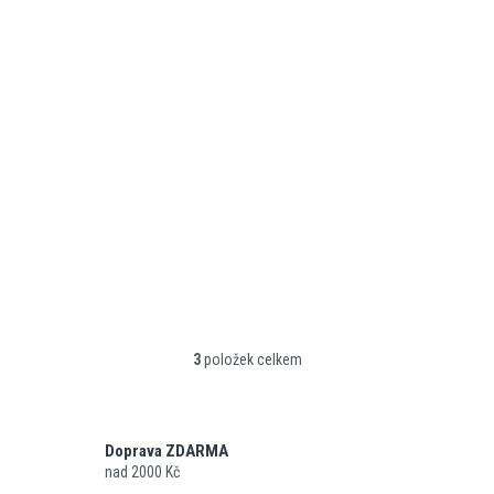
MOMENTUM WOMEN'S
HARNESS PACKAGE
Skladem
(
1 ks
)
1 999 Kč
DETAIL
3
položek celkem
O
v
l
á
d
Doprava ZDARMA
a
nad 2000 Kč