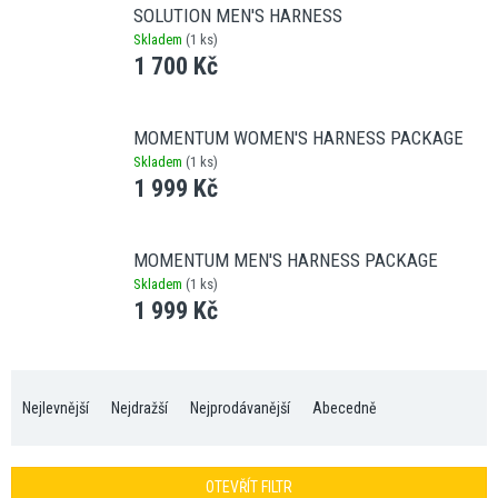
SOLUTION MEN'S HARNESS
Skladem
(
1 ks
)
1 700 Kč
MOMENTUM WOMEN'S HARNESS PACKAGE
Skladem
(
1 ks
)
1 999 Kč
MOMENTUM MEN'S HARNESS PACKAGE
Skladem
(
1 ks
)
1 999 Kč
Ř
a
Nejlevnější
Nejdražší
Nejprodávanější
Abecedně
z
e
n
OTEVŘÍT FILTR