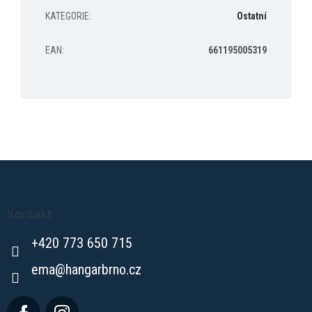
KATEGORIE
:
Ostatní
EAN
:
661195005319
Z
á
p
a
Kontakt
t
+420 773 650 715
í
ema
@
hangarbrno.cz