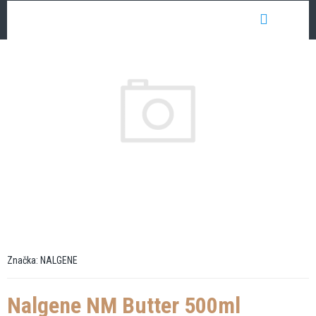
Přejít
NÁKUP
na
obsah
KOŠÍK
Značka:
NALGENE
Nalgene NM Butter 500ml