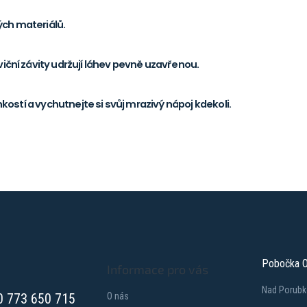
ých materiálů.
iční závity udržují láhev pevně uzavřenou.
hkostí a vychutnejte si svůj mrazivý nápoj kdekoli.
Pobočka O
Informace pro vás
Nad Porubk
0 773 650 715
O nás