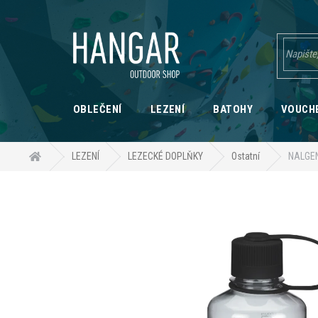
Přejít
na
obsah
OBLEČENÍ
LEZENÍ
BATOHY
VOUCH
Domů
LEZENÍ
LEZECKÉ DOPLŇKY
Ostatní
NALGEN