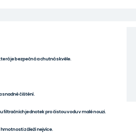
terá je bezpečná a chutná skvěle.
 snadné čištění.
nu filtračních jednotek pro čistou vodu v malé nouzi.
 hmotnosti záleží nejvíce.