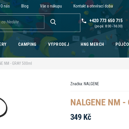
O nás
Blog
Vše o nákupu
Kontakt a otevírací doba
+420 773 650 715
HLEDAT
ERY
CAMPING
VÝPRODEJ
HNG MERCH
PŮJČ
E NM - GRAY 500ml
Značka:
NALGENE
NALGENE NM - 
349 Kč
Měrná