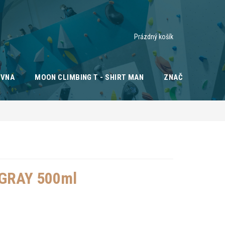
Nákupní
Prázdný košík
košík
OVNA
MOON CLIMBING T - SHIRT MAN
ZNAČKY
GRAY 500ml