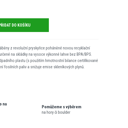
PŘIDAT DO KOŠÍKU
ráběny z revoluční pryskyřice poháněné novou recyklační
y určené na skládky na vysoce výkonné lahve bez BPA/BPS.
odpadního plastu (s použitím hmotnostní bilance certifikované
í fosilních paliv a snižuje emise skleníkových plynů.
o na
Pomůžeme s výběrem
na hory či boulder