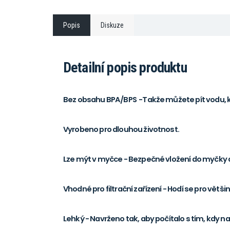
Popis
Diskuze
Detailní popis produktu
Bez obsahu BPA/BPS -Takže můžete pít vodu, k
Vyrobeno pro dlouhou životnost.
Lze mýt v myčce - Bezpečné vložení do myčky a
Vhodné pro filtrační zařízení - Hodí se pro větši
Lehký - Navrženo tak, aby počítalo s tím, kdy na