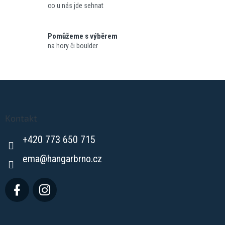
i
co u nás jde sehnat
s
u
Pomůžeme s výběrem
na hory či boulder
Z
á
p
a
Kontakt
t
+420 773 650 715
í
ema
@
hangarbrno.cz