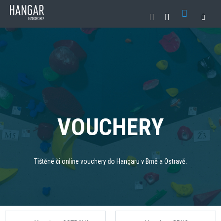
Přejít
NÁKUP
na
obsah
KOŠÍK
VOUCHERY
Tištěné či online vouchery do Hangaru v Brně a Ostravě.