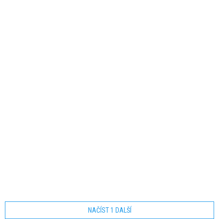
BEANIE PRO
WONDERWOOL PRO
BEANIE
Skladem
(
1 ks
)
Skladem
(
1 ks
)
890 Kč
890 Kč
DETAIL
DETAIL
NAČÍST 1 DALŠÍ