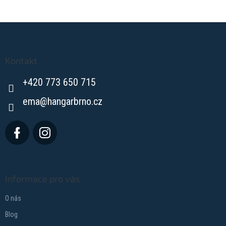
Z
á
p
a
Kontakt
t
+420 773 650 715
í
ema
@
hangarbrno.cz
Informace pro vás
O nás
Blog