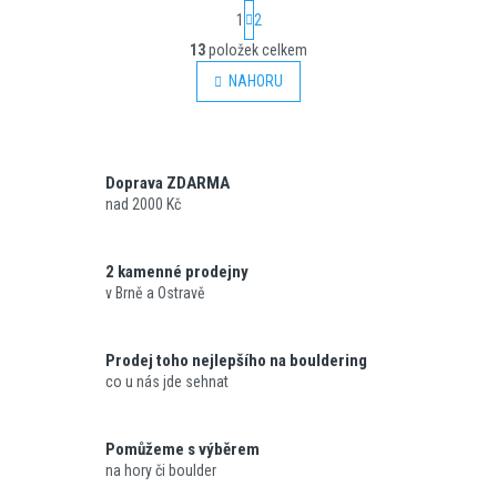
S
1
2
t
O
r
13
položek celkem
v
á
l
NAHORU
n
á
k
o
d
v
a
á
c
n
Doprava ZDARMA
í
í
nad 2000 Kč
p
r
v
k
2 kamenné prodejny
y
v Brně a Ostravě
v
ý
p
Prodej toho nejlepšího na bouldering
i
co u nás jde sehnat
s
u
Pomůžeme s výběrem
na hory či boulder