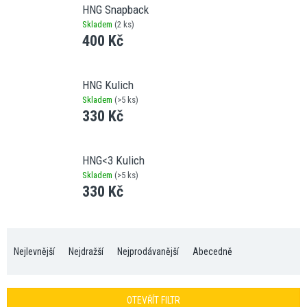
HNG Snapback
Skladem
(
2 ks
)
400 Kč
HNG Kulich
Skladem
(
>5 ks
)
330 Kč
HNG<3 Kulich
Skladem
(
>5 ks
)
330 Kč
Ř
a
Nejlevnější
Nejdražší
Nejprodávanější
Abecedně
z
e
n
OTEVŘÍT FILTR