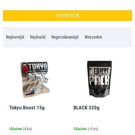
OTEVŘÍT FILTR
Ř
a
Nejlevnější
Nejdražší
Nejprodávanější
Abecedně
z
e
V
n
ý
í
p
p
i
r
s
o
p
d
r
u
o
k
Tokyo Boost 15g
BLACK 330g
d
t
u
ů
k
t
Skladem
(
4 ks
)
Skladem
(
>5 ks
)