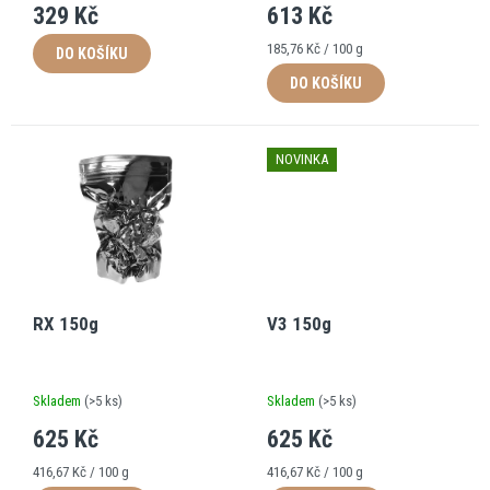
ů
329 Kč
613 Kč
Měrná
185,76 Kč / 100 g
DO KOŠÍKU
cena:
DO KOŠÍKU
NOVINKA
RX 150g
V3 150g
Skladem
(
>5 ks
)
Skladem
(
>5 ks
)
625 Kč
625 Kč
Měrná
Měrná
416,67 Kč / 100 g
416,67 Kč / 100 g
cena:
cena: