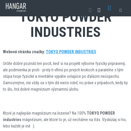
Přejít
NÁKUP
na
TOKYO POWDER
obsah
KOŠÍK
INDUSTRIES
Webová stránka značky:
TOKYO POWDER INDUSTRIES
Určite dobre poznáš ten pocit, keď si na projekt výborne fyzicky pripravený,
ale podmienka je proti - prsty ti vlhnú po prvých krokoch a paralelne s tým
stúpa tvoje fyzické a mentálne vypätie volajúce po ďalšom neúspechu.
Samozrejme, nie vždy sa s tým dá niečo robiť, no práve v prípadoch, kedy by
to šlo, hrá dobré magnézium významnú úlohu.
Ktoré je najlepšie magnézium na lezenie? Na 100%
TOKYO POWDER
industries
mágnézium, ale ktoré to je, už necháme na Vás. Vyskúšaj si ho,
lebo každé je iné :).