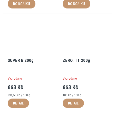
DO KOŠÍKU
DO KOŠÍKU
SUPER B 200g
ZERO. TT 200g
Vyprodáno
Vyprodáno
663 Kč
663 Kč
Měrná
Měrná
331,50 Kč / 100 g
100 Kč / 100 g
cena:
cena:
DETAIL
DETAIL