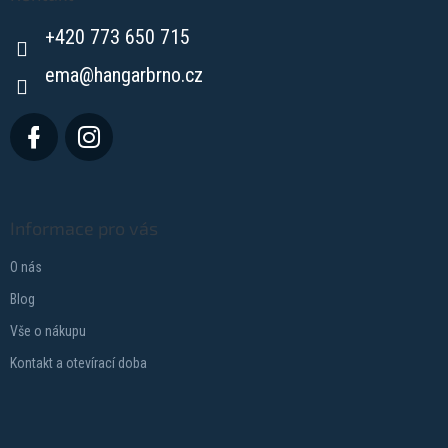
t
+420 773 650 715
í
ema
@
hangarbrno.cz
Informace pro vás
O nás
Blog
Vše o nákupu
Kontakt a otevírací doba