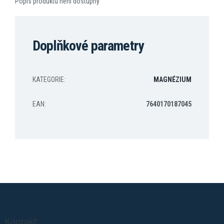
Popis produktu není dostupný
Doplňkové parametry
KATEGORIE
:
MAGNÉZIUM
EAN
:
7640170187045
Z
á
p
a
Kontakt