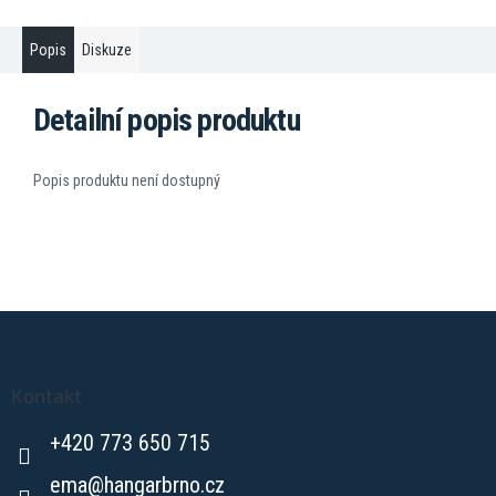
Popis
Diskuze
Detailní popis produktu
Popis produktu není dostupný
Z
á
p
a
Kontakt
t
+420 773 650 715
í
ema
@
hangarbrno.cz