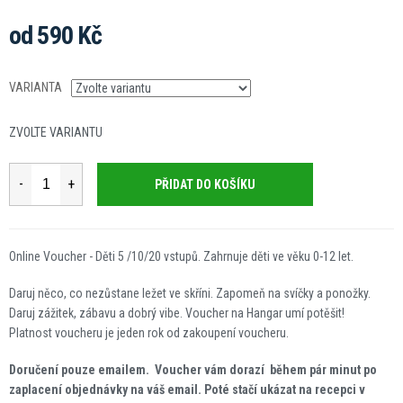
od
590 Kč
Měrná
cena:
VARIANTA
ZVOLTE VARIANTU
PŘIDAT DO KOŠÍKU
Online Voucher - Děti 5 /10/20 vstupů. Zahrnuje děti ve věku 0-12 let.
Daruj něco, co nezůstane ležet ve skříni. Zapomeň na svíčky a ponožky.
Daruj zážitek, zábavu a dobrý vibe.
Voucher na Hangar umí potěšit!
Platnost voucheru je jeden rok od zakoupení voucheru.
Doručení pouze emailem.
Voucher vám dorazí během pár minut po
zaplacení objednávky na váš email. Poté stačí ukázat na recepci v