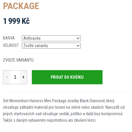
PACKAGE
1 999 Kč
Měrná
cena:
BARVA
VELIKOST
ZVOLTE VARIANTU
PŘIDAT DO KOŠÍKU
Set Momentum Harness Men Package značky Black Diamond, který
obsahuje základní materiál pro lezení na stěně nebo skalách. Narozdíl od
jiných startovacích sad obsahuje sedák, jistítko a další bez kompromisů.
Takže s daným vybavením nepohrdnou ani zkušení lezci.