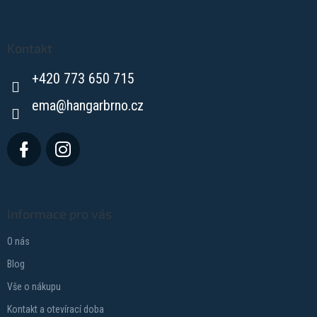
Z
á
p
a
Kontakt
t
+420 773 650 715
í
ema
@
hangarbrno.cz
Informace pro vás
O nás
Blog
Vše o nákupu
Kontakt a otevírací doba