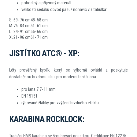
pohodlný a příjemný materiál
velikosti sedáku obvod pasu/ nohavic viz tabulka:
S
69- 76 cm
48- 58 cm
M
76- 84 cm
51- 61 cm
L
84- 91 cm
56- 66 cm
XL
91- 96 cm
61- 71 cm
JISTÍTKO ATC® - XP:
Léty prověřený kyblík, který se výborně ovládá a poskytuje
dostatečnou brzdnou sílu i pro moderní tenká lana.
pro lana 7.7- 11 mm
EN 15151
rýhované žlábky pro zvýšení brzdného efektu
KARABINA ROCKLOCK:
Tradiční HMS karabina se šroubovací pojistkou. Certifikace EN 12275.