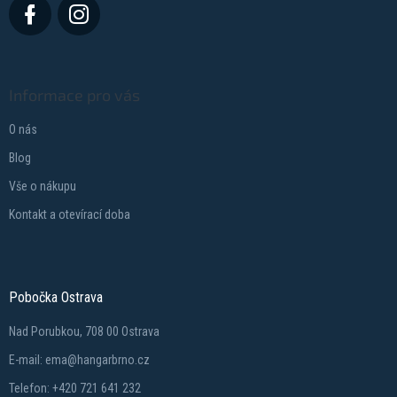
v
ý
p
i
s
Informace pro vás
u
O nás
Blog
Vše o nákupu
Kontakt a otevírací doba
Pobočka Ostrava
Nad Porubkou, 708 00 Ostrava
E-mail: ema@hangarbrno.cz
Telefon: +420 721 641 232