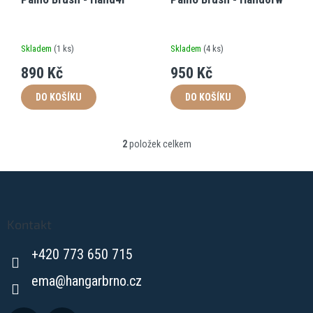
d
t
u
ů
k
t
Skladem
(
1 ks
)
Skladem
(
4 ks
)
ů
890 Kč
950 Kč
DO KOŠÍKU
DO KOŠÍKU
2
položek celkem
O
v
l
Z
á
á
d
p
a
a
Kontakt
c
t
í
+420 773 650 715
í
p
r
ema
@
hangarbrno.cz
v
k
y