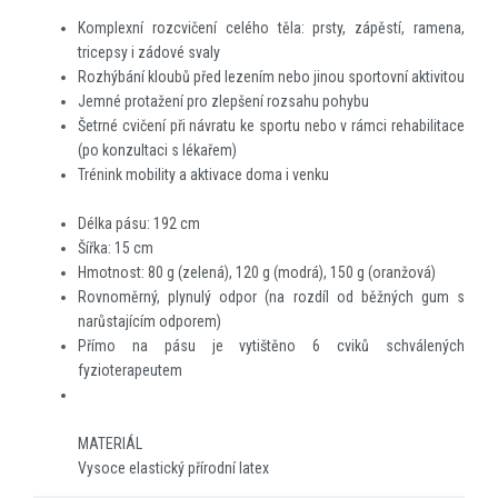
Komplexní rozcvičení celého těla: prsty, zápěstí, ramena,
tricepsy i zádové svaly
Rozhýbání kloubů před lezením nebo jinou sportovní aktivitou
Jemné protažení pro zlepšení rozsahu pohybu
Šetrné cvičení při návratu ke sportu nebo v rámci rehabilitace
(po konzultaci s lékařem)
Trénink mobility a aktivace doma i venku
Délka pásu: 192 cm
Šířka: 15 cm
Hmotnost: 80 g (zelená), 120 g (modrá), 150 g (oranžová)
Rovnoměrný, plynulý odpor (na rozdíl od běžných gum s
narůstajícím odporem)
Přímo na pásu je vytištěno 6 cviků schválených
fyzioterapeutem
MATERIÁL
Vysoce elastický přírodní latex