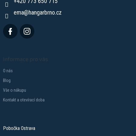
+420 773 650 715
í
ema
@
hangarbrno.cz
Informace pro vás
O nás
Blog
Vše o nákupu
Kontakt a otevírací doba
Pobočka Ostrava