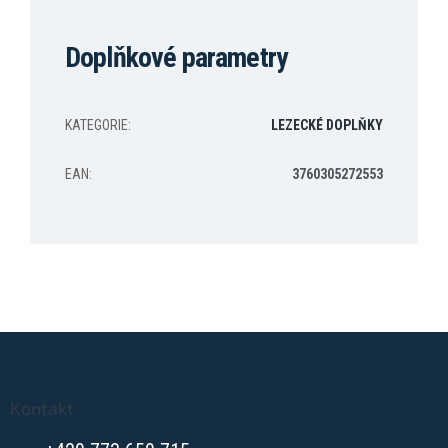
Doplňkové parametry
KATEGORIE
:
LEZECKÉ DOPLŇKY
EAN
:
3760305272553
Z
á
p
a
Kontakt
t