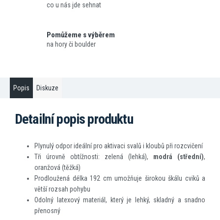
co u nás jde sehnat
Pomůžeme s výběrem
na hory či boulder
Popis
Diskuze
Detailní popis produktu
Plynulý odpor ideální pro aktivaci svalů i kloubů při rozcvičení
Tři úrovně obtížnosti: zelená (lehká),
modrá (střední)
,
oranžová (těžká)
Prodloužená délka 192 cm umožňuje širokou škálu cviků a
větší rozsah pohybu
Odolný latexový materiál, který je lehký, skladný a snadno
přenosný