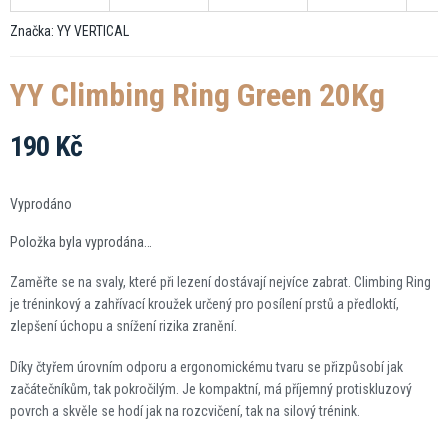
Značka:
YY VERTICAL
YY Climbing Ring Green 20Kg
190 Kč
Měrná
cena:
Vyprodáno
Položka byla vyprodána…
Zaměřte se na svaly, které při lezení dostávají nejvíce zabrat. Climbing Ring
je tréninkový a zahřívací kroužek určený pro posílení prstů a předloktí,
zlepšení úchopu a snížení rizika zranění.
Díky čtyřem úrovním odporu a ergonomickému tvaru se přizpůsobí jak
začátečníkům, tak pokročilým. Je kompaktní, má příjemný protiskluzový
povrch a skvěle se hodí jak na rozcvičení, tak na silový trénink.