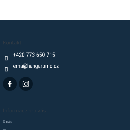
Z
á
p
a
Kontakt
t
+420 773 650 715
í
ema
@
hangarbrno.cz
Informace pro vás
O nás