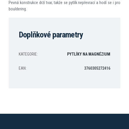
Pevná konstrukce drží tvar, takže se pytlík nepřevrací a hodí se i pro
bouldering.
Doplňkové parametry
KATEGORIE
:
PYTLÍKY NA MAGNÉZIUM
EAN
:
3760305272416
Z
á