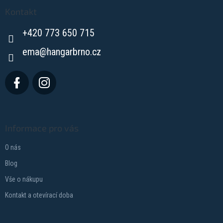
p
a
Kontakt
t
+420 773 650 715
í
ema
@
hangarbrno.cz
Informace pro vás
O nás
Blog
Vše o nákupu
Kontakt a otevírací doba