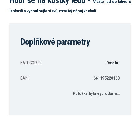
Hodí se na kostky ledu -
Vložte led do láhve s
lehkostí a vychutnejte si svůj mrazivý nápoj kdekoli.
Doplňkové parametry
KATEGORIE
:
Ostatní
EAN
:
661195220163
Položka byla vyprodána…