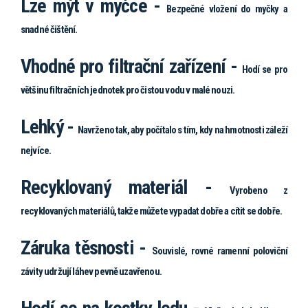
Lze mýt v myčce -
Bezpečné vložení do myčky a
snadné čištění.
Vhodné pro filtrační zařízení -
Hodí se pro
většinu filtračních jednotek pro čistou vodu v malé nouzi.
Lehký -
Navrženo tak, aby počítalo s tím, kdy na hmotnosti záleží
nejvíce.
Recyklovaný materiál -
Vyrobeno z
recyklovaných materiálů, takže můžete vypadat dobře a cítit se dobře.
Záruka těsnosti -
Souvislé, rovné ramenní poloviční
závity udržují láhev pevně uzavřenou.