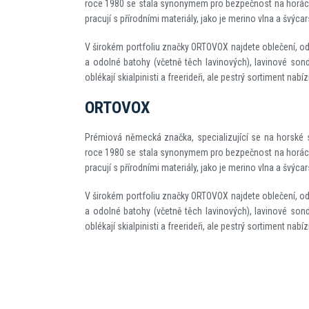
roce 1980 se stala synonymem pro bezpečnost na horách. 
pracují s přírodními materiály, jako je merino vlna a švýcar
V širokém portfoliu značky ORTOVOX najdete oblečení, od
a odolné batohy (včetně těch lavinových), lavinové sond
oblékají skialpinisti a freerideři, ale pestrý sortiment nabí
ORTOVOX
Prémiová německá značka, specializující se na horské s
roce 1980 se stala synonymem pro bezpečnost na horách. 
pracují s přírodními materiály, jako je merino vlna a švýcar
V širokém portfoliu značky ORTOVOX najdete oblečení, od
a odolné batohy (včetně těch lavinových), lavinové sond
oblékají skialpinisti a freerideři, ale pestrý sortiment nabí