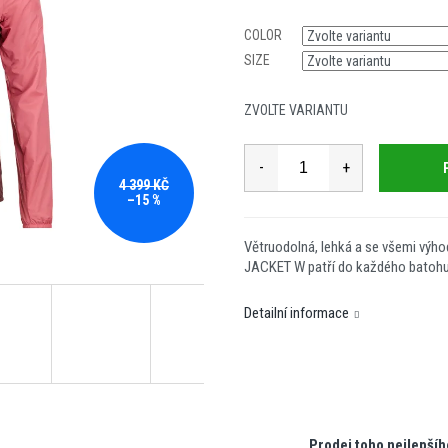
Měrná
cena:
COLOR
SIZE
ZVOLTE VARIANTU
4 399 KČ
–15 %
Větruodolná, lehká a se všemi vý
JACKET W patří do každého batohu, 
Detailní informace
Prodej toho nejlepšíh