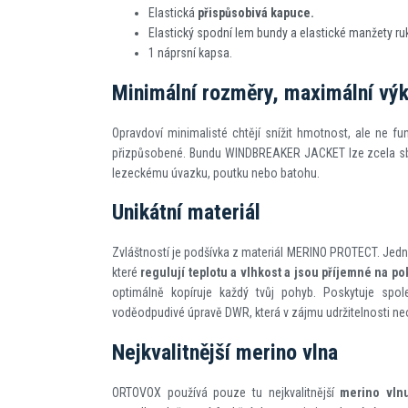
Elastická
přispůsobivá kapuce.
Elastický spodní lem bundy a elastické manžety ru
1 náprsní kapsa.
Minimální rozměry, maximální vý
Opravdoví minimalisté chtějí snížit hmotnost, ale ne f
přizpůsobené. Bundu WINDBREAKER JACKET lze zcela sbali
lezeckému úvazku, poutku nebo batohu.
Unikátní materiál
Zvláštností je podšívka z materiál MERINO PROTECT. Jedn
které
regulují teplotu a vlhkost a jsou příjemné na p
optimálně kopíruje každý tvůj pohyb. Poskytuje spo
voděodpudivé úpravě DWR, která v zájmu udržitelnosti neo
Nejkvalitnější merino vlna
ORTOVOX používá pouze tu nejkvalitnější
merino vln