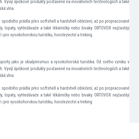
Vyvíjí špičkové produkty postavené na inovativních technologiích a také
ská vlna.
 spodního prádla přes softshell a hardshell oblečení, až po propracované
y, lopaty, vyhledávače a také lékárničky nebo bivaky. ORTOVOX nejčastěji
zí i pro vysokohorskou turistiku, horolezectví a treking.
porty jako je skialpinismus a vysokohorská turistika. Od svého vzniku v
Vyvíjí špičkové produkty postavené na inovativních technologiích a také
ská vlna.
 spodního prádla přes softshell a hardshell oblečení, až po propracované
y, lopaty, vyhledávače a také lékárničky nebo bivaky. ORTOVOX nejčastěji
zí i pro vysokohorskou turistiku, horolezectví a treking.