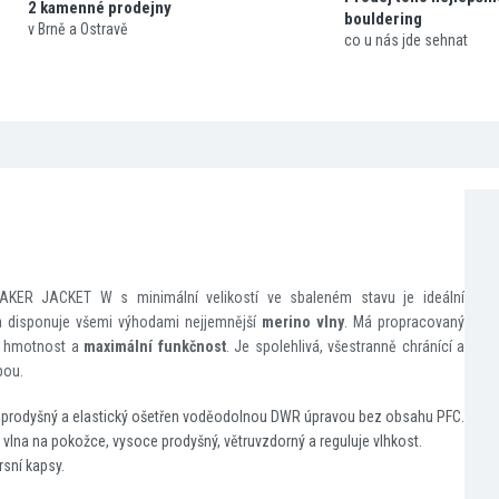
2 kamenné prodejny
bouldering
v Brně a Ostravě
co u nás jde sehnat
KER JACKET W s minimální velikostí ve sbaleném stavu je ideální
 disponuje všemi výhodami nejjemnější
merino vlny
. Má propracovaný
ou hmotnost a
maximální funkčnost
. Je spolehlivá, všestranně chránící a
bou.
, prodyšný a elastický ošetřen voděodolnou DWR úpravou bez obsahu PFC.
-
vlna na pokožce, vysoce prodyšný, větruvzdorný a reguluje vlhkost.
rsní kapsy.