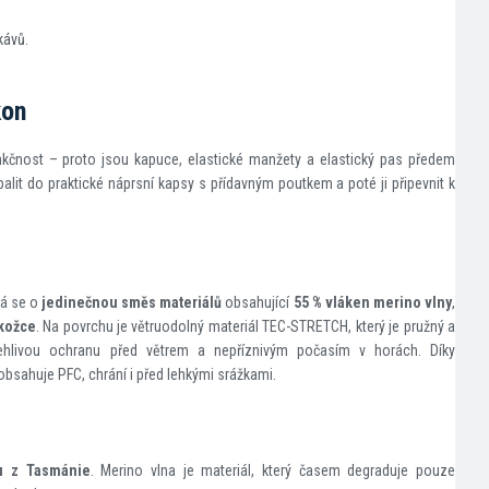
kávů.
kon
unkčnost – proto jsou kapuce, elastické manžety a elastický pas předem
t do praktické náprsní kapsy s přídavným poutkem a poté ji připevnit k
á se o
jedinečnou směs materiálů
obsahující
55 % vláken merino vlny
,
okožce
. Na povrchu je větruodolný materiál TEC-STRETCH, který je pružný a
lehlivou ochranu před větrem a nepříznivým počasím v horách. Díky
bsahuje PFC, chrání i před lehkými srážkami.
u z Tasmánie
. Merino vlna je materiál, který časem degraduje pouze