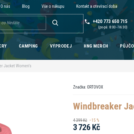
O nás
Blog
Vše o nákupu
Kontakt a otevírací doba
+420 773 650 715
HLEDAT
ERY
CAMPING
VÝPRODEJ
HNG MERCH
PŮJČ
er Jacket Women's
Značka:
ORTOVOX
Windbreaker Ja
4 399 Kč
–15 %
3 726 Kč