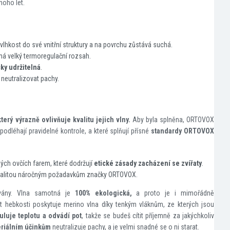
noho let.
vlhkost do své vnitřní struktury a na povrchu zůstává suchá.
má velký termoregulační rozsah.
ky udržitelná
.
neutralizovat pachy.
terý výrazně ovlivňuje kvalitu jejich vlny.
Aby byla splněna, ORTOVOX
 podléhají pravidelné kontrole, a které splňují přísné
standardy
ORTOVOX
ých ovčích farem, které dodržují
etické zásady zacházení se zvířaty
.
kvalitou náročným požadavkům značky ORTOVOX.
ovány. Vlna samotná je
100% ekologická,
a proto je i mimořádně
t hebkosti poskytuje merino vlna díky tenkým vláknům, ze kterých jsou
uluje teplotu a odvádí pot
, takže se budeš cítit příjemně za jakýchkoliv
eriálním účinkům
neutralizuje pachy, a je velmi snadné se o ni starat.