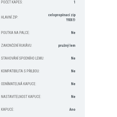
POČET KAPES
:
1
celopropínací zip
HLAVNÍ ZIP
:
YKK®
POUTKA NA PALCE
:
Ne
ZAKONČENÍ RUKÁVU
:
pružný lem
STAHOVÁNÍ SPODNÍHO LEMU
:
Ne
KOMPATIBILITA S PŘILBOU
:
Ne
ODNÍMATELNÁ KAPUCE
:
Ne
NASTAVITELNOST KAPUCE
:
Ne
KAPUCE
:
Ano