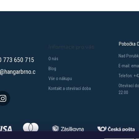
Pobočka O
Informace pro vás
Nad Porubk
0 773 650 715
O nás
E-mail: em
Blog
@
hangarbrno.c
Telefon: +4
Vše o nákupu
Otevírací d
Kontakt a otevírací doba
22:00