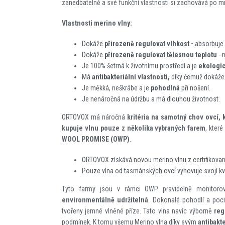
zanedbatelně a své funkční vlastnosti si zachovává po m
Vlastnosti merino vlny:
Dokáže
přirozeně regulovat vlhkost -
absorbuje 
Dokáže
přirozeně regulovat tělesnou teplotu
- 
Je 100% šetrná k životnímu prostředí a je
ekologic
Má
antibakteriální vlastnosti,
díky čemuž dokáže 
Je měkká, neškrábe a je
pohodlná
při nošení.
Je nenáročná na údržbu a má dlouhou životnost.
ORTOVOX má náročná
kritéria na samotný chov ovcí, k
kupuje vlnu pouze z několika vybraných farem
, které
WOOL PROMISE (OWP)
.
ORTOVOX získává novou merino vlnu z certifikovan
Pouze vlna od tasmánských ovcí vyhovuje svojí 
Tyto farmy jsou v rámci OWP pravidelně monitor
environmentálně udržitelná
. Dokonalé pohodlí a poci
tvořeny jemné vlněné příze. Tato vlna navíc výborně
reg
podmínek. K tomu všemu Merino vlna díky svým
antibakt