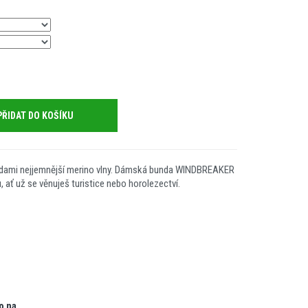
PŘIDAT DO KOŠÍKU
hodami nejjemnější merino vlny. Dámská bunda WINDBREAKER
ať už se věnuješ turistice nebo horolezectví.
o na