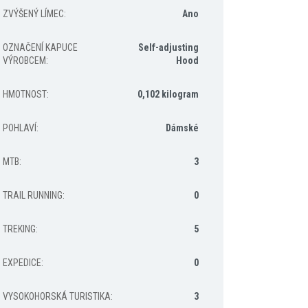
ZVÝŠENÝ LÍMEC
:
Ano
OZNAČENÍ KAPUCE
Self-adjusting
VÝROBCEM
:
Hood
HMOTNOST
:
0,102 kilogram
POHLAVÍ
:
Dámské
MTB
:
3
TRAIL RUNNING
:
0
TREKING
:
5
EXPEDICE
:
0
VYSOKOHORSKÁ TURISTIKA
:
3