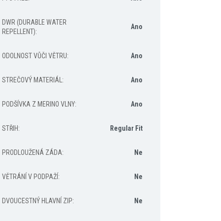
DWR (DURABLE WATER
Ano
REPELLENT)
:
ODOLNOST VŮČI VĚTRU
:
Ano
STREČOVÝ MATERIÁL
:
Ano
PODŠÍVKA Z MERINO VLNY
:
Ano
STŘIH
:
Regular Fit
PRODLOUŽENÁ ZÁDA
:
Ne
VĚTRÁNÍ V PODPAŽÍ
:
Ne
DVOUCESTNÝ HLAVNÍ ZIP
:
Ne