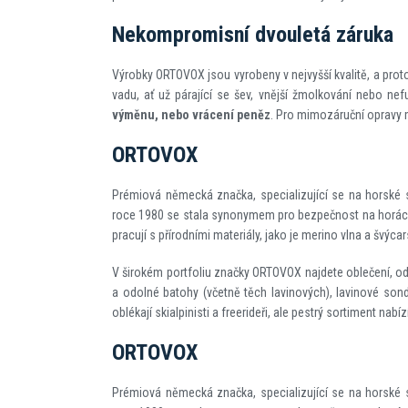
Nekompromisní dvouletá záruka
Výrobky ORTOVOX jsou vyrobeny v nejvyšší kvalitě, a prot
vadu, ať už párající se šev, vnější žmolkování nebo ne
výměnu, nebo vrácení peněz
. Pro mimozáruční opravy m
ORTOVOX
Prémiová německá značka, specializující se na horské s
roce 1980 se stala synonymem pro bezpečnost na horách. 
pracují s přírodními materiály, jako je merino vlna a švýcar
V širokém portfoliu značky ORTOVOX najdete oblečení, od
a odolné batohy (včetně těch lavinových), lavinové sond
oblékají skialpinisti a freerideři, ale pestrý sortiment nabí
ORTOVOX
Prémiová německá značka, specializující se na horské s