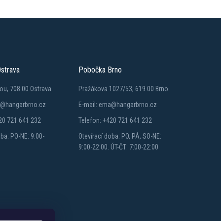
strava
Pobočka Brno
ou, 708 00 Ostrava
Pražákova 1027/53, 619 00 Brno
a@hangarbrno.cz
E-mail: ema@hangarbrno.cz
20 721 641 232
Telefon: +420 721 641 232
oba: PO-NE: 9:00-
Otevírací doba: PO, PÁ, SO-NE:
9:00-22:00. ÚT-ČT: 7:00-22:00