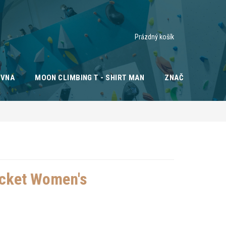
Nákupní
Prázdný košík
košík
OVNA
MOON CLIMBING T - SHIRT MAN
ZNAČKY
cket Women's