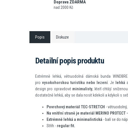
Doprava ZDARMA
nad 2000 Kč
Popis
Diskuze
Detailní popis produktu
Extrémně lehká, větruodolná dámská bunda WINDBREA
pro
vysokohorskou turistiku nebo lezení
. Je
lehká
a
design pro opravdové
minimalisty
, kteří chtějí snížen
dostatečně lehká, aby se dala nosit kdekoli a kdykoli s se
Povrchový materiál TEC-STRETCH
- větruodolný
Na vnitřní straně je materiál MERINO PROTECT 
Extrémně lehká
a minimalistická
- balí se do náp
Střih -
regular fit.