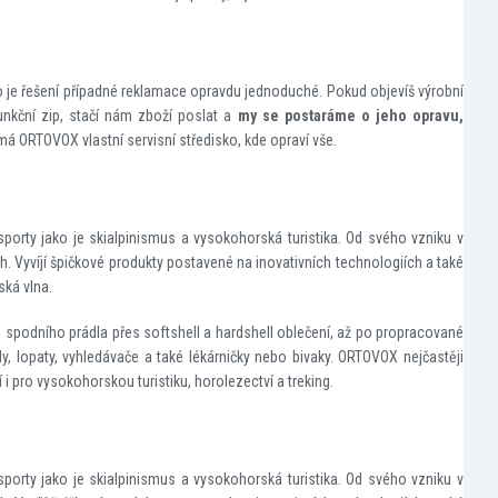
o je řešení případné reklamace opravdu jednoduché. Pokud objevíš výrobní
funkční zip, stačí nám zboží poslat a
my se postaráme o jeho opravu,
á ORTOVOX vlastní servisní středisko, kde opraví vše.
porty jako je skialpinismus a vysokohorská turistika. Od svého vzniku v
Vyvíjí špičkové produkty postavené na inovativních technologiích a také
ská vlna.
 spodního prádla přes softshell a hardshell oblečení, až po propracované
y, lopaty, vyhledávače a také lékárničky nebo bivaky. ORTOVOX nejčastěji
zí i pro vysokohorskou turistiku, horolezectví a treking.
porty jako je skialpinismus a vysokohorská turistika. Od svého vzniku v