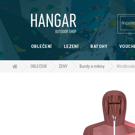
Přejít
na
obsah
OBLEČENÍ
LEZENÍ
BATOHY
VOUCH
Domů
OBLEČENÍ
ŽENY
Bundy a mikiny
Windbreak