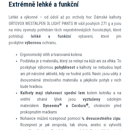
Extrémně lehké a funkční
Lehké a výkonné – od údolí až po vrcholy hor. Dámské kalhoty
ORTOVOX WESTALPEN 3L LIGHT PANTS W váží pouhých 271 g a jsou
na míru vyvinuty potřebám těch nejextrémnějších horolezkyň, které
potřebují
lehké a funkční
vybavení, které jim
poskytne
výbornou
ochranu
.
Ergonomický střih a tvarovaná kolena.
Podšívka je z materiálu, který se nelepí na kůži ani za vlhka. To
poskytuje výbornou
pohyblivost
a kalhoty se nebudou lepit
ani při náročné aktivitě, kdy se hodně potíš. Navíc jsou ušity z
dvousměrně strečového materiálu a jakýkoliv pohyb v nich
bude hračkou.
Kalhoty mají stahovací spodní lem
kolem kotníku a na
vnitřní straně lýtek jsou
vyztuženy
odolným
®
®
materiálem
Dyneema
a Cordura
,
chránicím před
prokopnutím mačkami.
Nohavice můžeš rozepnout pomocí
¾ dvoucestného zipu
.
Rozepneš je jak zespoda, tak shora, anebo si vytvoříš