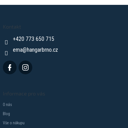
Z
á
p
a
Kontakt
t
+420 773 650 715
í
ema
@
hangarbrno.cz
Informace pro vás
O nás
Blog
Vše o nákupu