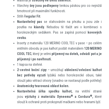
Materiál je
strečový ve dvou směrech.
Všechny
švy jsou podlepeny
tenkou páskou pro co nejnižší
hmotnost při maximální funkčnosti.
Střih R
egular Fit
.
Nastavitelný pas
se stahováním na přezku a jsou zde i
poutka na
kšandy.
Nebudou tě ​​tlačit ani v kombinaci s
horolezeckým sedákem. Pas se zapíná pomocí
kovových
cvoku
.
Inserty z materiálu 120 MERINO COOL TEC v pase – po celém
vnitřním obvodu je pas kalhot podšit materiálem
120 MERINO
COOL TEC
, který je velmi
příjemný na dotek, odvádí pot a je
příjemný i po navlhnutí.
1 kapsa na stehně.
2-cestné boční zipy
– umožňují
oblečení/svlečení kalhot
bez potřeby vyzutí
lyžáků nebo horolezecké obuvi, také
slouží jako větrací otvory (snadno se nastavují podle potřeby)
Anatomicky tvarovaná oblast kolen.
Nastavitelná šířka spodku kalhot,
na vnitřní straně
®
®
jsou
výztuhy z materiálu Dyneema
a Cordura
,
které
slouží k ochraně proti prokopnutí mačkami nebo hranami lyží.