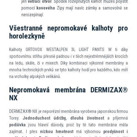
jen
větrací otvor
. Spodek rozepnutých kalhot můžeš pojistit
pomocí
kovového
Zipy mají navíc zámky a samovolně se
nerozepínají.
Všestranné nepromokavé kalhoty pro
horolezkyně
Kalhoty ORTOVOX WESTALPEN 3L LIGHT PANTS W ti díky
sportovnímu střihu přesně padnou i v těch nejextrémnějších krocích
na ledu, skále, či v mixech. Díky kombinaci výkonné membrány a
mnoha technických prvků se tyto kalhoty hodí pro každého, kdo míří
na vrcholky alpských velikánů.
Nepromokavá membrána DERMIZAX®
NX
DERMIZAX® NX je neporézní membrána vyrobena japonskou firmou
Torey.
Jednoduchost údržby, dlouhá životnost
a příjemná
podšívka
jsou hlavní důvody, proč by tě tato membrána měla
zajímat
.
I přes
nízkou hmotnost
má výbornou
prodyšnost i