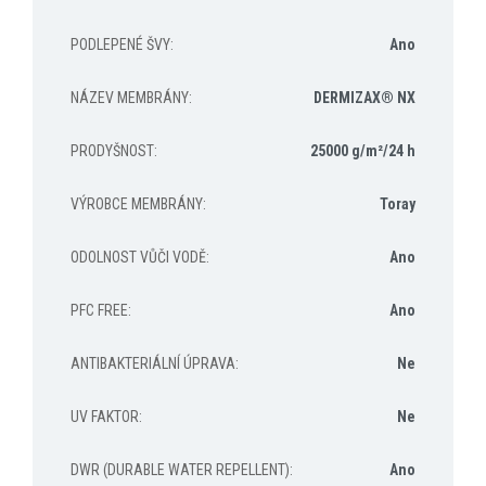
PODLEPENÉ ŠVY
:
Ano
NÁZEV MEMBRÁNY
:
DERMIZAX® NX
PRODYŠNOST
:
25000 g/m²/24 h
VÝROBCE MEMBRÁNY
:
Toray
ODOLNOST VŮČI VODĚ
:
Ano
PFC FREE
:
Ano
ANTIBAKTERIÁLNÍ ÚPRAVA
:
Ne
UV FAKTOR
:
Ne
DWR (DURABLE WATER REPELLENT)
:
Ano