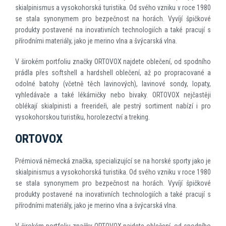
skialpinismus a vysokohorská turistika. Od svého vzniku v roce 1980
se stala synonymem pro bezpečnost na horách. Vyvíjí špičkové
produkty postavené na inovativních technologiích a také pracují s
přírodními materiály, jako je merino vlna a švýcarská vlna.
V širokém portfoliu značky ORTOVOX najdete oblečení, od spodního
prádla přes softshell a hardshell oblečení, až po propracované a
odolné batohy (včetně těch lavinových), lavinové sondy, lopaty,
vyhledávače a také lékárničky nebo bivaky. ORTOVOX nejčastěji
oblékají skialpinisti a freerideři, ale pestrý sortiment nabízí i pro
vysokohorskou turistiku, horolezectví a treking.
ORTOVOX
Prémiová německá značka, specializující se na horské sporty jako je
skialpinismus a vysokohorská turistika. Od svého vzniku v roce 1980
se stala synonymem pro bezpečnost na horách. Vyvíjí špičkové
produkty postavené na inovativních technologiích a také pracují s
přírodními materiály, jako je merino vlna a švýcarská vlna.