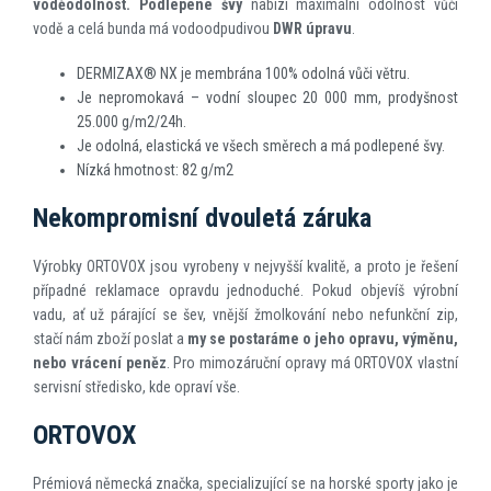
voděodolnost. Podlepené švy
nabízí maximální odolnost vůči
vodě a celá bunda má vodoodpudivou
DWR
úpravu
.
DERMIZAX® NX je membrána 100% odolná vůči větru.
Je nepromokavá – vodní sloupec 20 000 mm, prodyšnost
25.000 g/m2/24h.
Je odolná, elastická ve všech směrech a má podlepené švy.
Nízká hmotnost: 82 g/m2
Nekompromisní dvouletá záruka
Výrobky ORTOVOX jsou vyrobeny v nejvyšší kvalitě, a proto je řešení
případné reklamace opravdu jednoduché. Pokud objevíš výrobní
vadu, ať už párající se šev, vnější žmolkování nebo nefunkční zip,
stačí nám zboží poslat a
my se postaráme o jeho opravu, výměnu,
nebo vrácení peněz
. Pro mimozáruční opravy má ORTOVOX vlastní
servisní středisko, kde opraví vše.
ORTOVOX
Prémiová německá značka, specializující se na horské sporty jako je