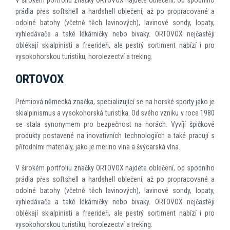
V širokém portfoliu značky ORTOVOX najdete oblečení, od spodního
prádla přes softshell a hardshell oblečení, až po propracované a
odolné batohy (včetně těch lavinových), lavinové sondy, lopaty,
vyhledávače a také lékárničky nebo bivaky. ORTOVOX nejčastěji
oblékají skialpinisti a freerideři, ale pestrý sortiment nabízí i pro
vysokohorskou turistiku, horolezectví a treking.
ORTOVOX
Prémiová německá značka, specializující se na horské sporty jako je
skialpinismus a vysokohorská turistika. Od svého vzniku v roce 1980
se stala synonymem pro bezpečnost na horách. Vyvíjí špičkové
produkty postavené na inovativních technologiích a také pracují s
přírodními materiály, jako je merino vlna a švýcarská vlna.
V širokém portfoliu značky ORTOVOX najdete oblečení, od spodního
prádla přes softshell a hardshell oblečení, až po propracované a
odolné batohy (včetně těch lavinových), lavinové sondy, lopaty,
vyhledávače a také lékárničky nebo bivaky. ORTOVOX nejčastěji
oblékají skialpinisti a freerideři, ale pestrý sortiment nabízí i pro
vysokohorskou turistiku, horolezectví a treking.