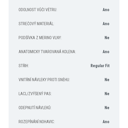
ODOLNOST VŮČI VĚTRU
:
Ano
STREČOVÝ MATERIÁL
:
Ano
PODŠÍVKA Z MERINO VLNY
:
Ne
ANATOMICKY TVAROVANÁ KOLENA
:
Ano
STŘIH
:
Regular Fit
VNITŘNÍ NÁVLEKY PROTI SNĚHU
:
Ne
LACL/ZVÝŠENÝ PAS
:
Ne
ODEPNUTÍ NÁVLEKŮ
:
Ne
ROZEPÍNÁNÍ NOHAVIC
:
Ano