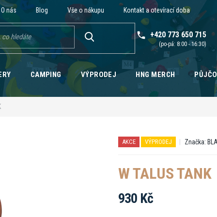
O nás
Blog
Vše o nákupu
Kontakt a otevírací doba
+420 773 650 715
HLEDAT
ERY
CAMPING
VÝPRODEJ
HNG MERCH
PŮJČ
K
Značka:
BL
AKCE
VÝPRODEJ
W TALUS TANK
930 Kč
Měrná