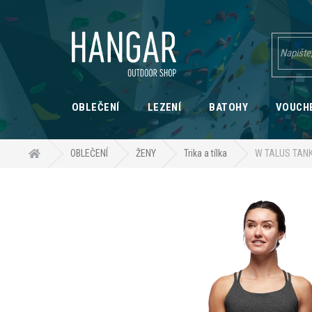
Přejít
na
obsah
OBLEČENÍ
LEZENÍ
BATOHY
VOUCH
Domů
OBLEČENÍ
ŽENY
Trika a tílka
W TALUS TAN