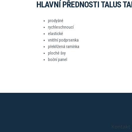
HLAVNÍ PŘEDNOSTI TALUS T
prodyšné
rychleschnoucí
elastické
vnitřní podprsenka
překřížená ramínka
ploché švy
boční panel
Z
á
p
a
t
Kontakt
í