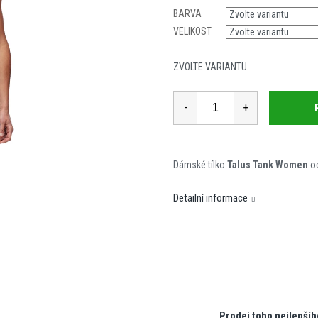
cena:
BARVA
VELIKOST
ZVOLTE VARIANTU
Dámské tílko
Talus Tank Women
od
Detailní informace
Prodej toho nejlepšíh