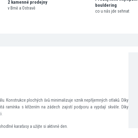
2 kamenné prodejny
bouldering
v Brně a Ostravě
co u nás jde sehnat
lu. Konstrukce plochých švů minimalizuje vznik nepříjemných otlaků. Díky
jitá ramínka s křížením na zádech zajistí podporu a vypdají skvěle. Díky
i.
ohodlné karaťasy a užijte si aktivně den.