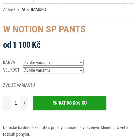
Značka:
BLACK DIAMOND
W NOTION SP PANTS
od
1 100 Kč
Měrná
cena:
BARVA
VELIKOST
ZVOLTE VARIANTU
PŘIDAT DO KOŠÍKU
Dámské bavlněné kalhoty s pružným pasem a vsazeným klínem pro větší
rozsah pohybu.