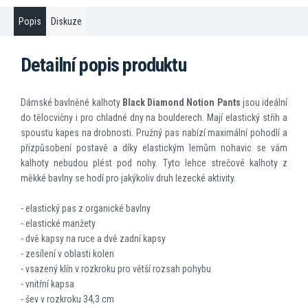
Popis
Diskuze
Detailní popis produktu
Dámské bavlněné kalhoty
Black Diamond Notion Pants
jsou ideální
do tělocvičny i pro chladné dny na boulderech. Mají elastický střih a
spoustu kapes na drobnosti. Pružný pas nabízí maximální pohodlí a
přizpůsobení postavě a díky elastickým lemům nohavic se vám
kalhoty nebudou plést pod nohy. Tyto lehce strečové kalhoty z
měkké bavlny se hodí pro jakýkoliv druh lezecké aktivity.
- elastický pas z organické bavlny
- elastické manžety
- dvě kapsy na ruce a dvě zadní kapsy
- zesílení v oblasti kolen
- vsazený klín v rozkroku pro větší rozsah pohybu
- vnitřní kapsa
- šev v rozkroku 34,3 cm