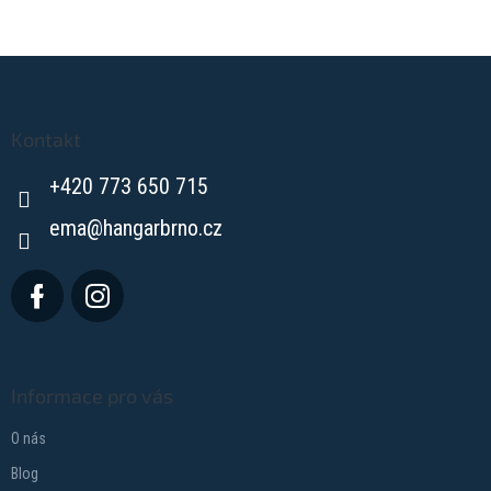
Z
á
p
a
Kontakt
t
+420 773 650 715
í
ema
@
hangarbrno.cz
Informace pro vás
O nás
Blog