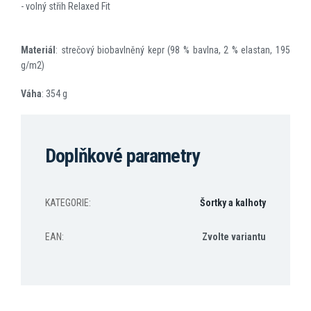
- volný střih Relaxed Fit
Materiál
: strečový biobavlněný kepr (98 % bavlna, 2 % elastan, 195
g/m2)
Váha
: 354 g
Doplňkové parametry
KATEGORIE
:
Šortky a kalhoty
EAN
:
Zvolte variantu