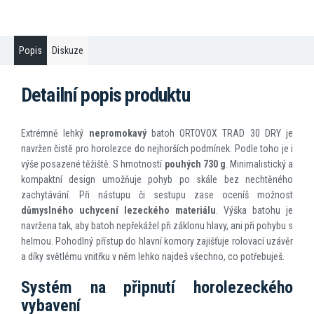
Popis
Diskuze
Detailní popis produktu
Extrémně lehký
nepromokavý
batoh ORTOVOX TRAD 30 DRY je
navržen čistě pro horolezce do nejhorších podmínek. Podle toho je i
výše posazené těžiště. S hmotností
pouhých 730 g
. Minimalistický a
kompaktní design umožňuje pohyb po skále bez nechtěného
zachytávání. Při nástupu či sestupu zase oceníš možnost
důmyslného uchycení lezeckého materiálu
. Výška batohu je
navržena tak, aby batoh nepřekážel při záklonu hlavy, ani při pohybu s
helmou. Pohodlný přístup do hlavní komory zajišťuje rolovací uzávěr
a díky světlému vnitřku v něm lehko najdeš všechno, co potřebuješ.
Systém na připnutí horolezeckého
vybavení