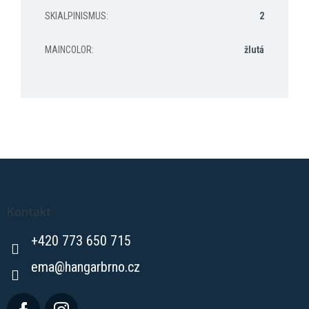
SKIALPINISMUS
:
2
MAINCOLOR
:
žlutá
Z
á
p
a
Kontakt
t
+420 773 650 715
í
ema
@
hangarbrno.cz