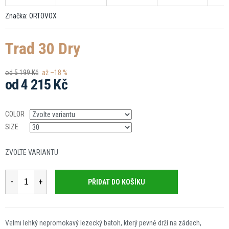
Značka:
ORTOVOX
Trad 30 Dry
od 5 199 Kč
až –18 %
od
4 215 Kč
Měrná
cena:
COLOR
SIZE
ZVOLTE VARIANTU
PŘIDAT DO KOŠÍKU
Velmi lehký nepromokavý lezecký batoh, který pevně drží na zádech,