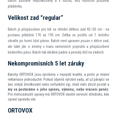
batoh zůstane nepoškozený a v suchu, bez nutnosti používat
pláštěnku.
Velikost zad “regular”
Batoh je přizpůsoben pro lidi se střední délkou zad 42–50 cm - na
postavu přibližně 170 až 195 cm. Délka se počítá od 7. krčního
obratle po horní část pánve. Batoh není upraven pouze v délce zad,
ale také jde o změny v tvaru ramenních popruhů a přizpůsobení
bederního pásu. Batoh tak ideálně padne a pevněji drží na zádech.
Nekompromisních 5 let záruky
Batohy ORTOVOX jsou vyrobeny v nejvyšší kvalitě, a proto je řešení
reklamace jednoduché. Pokud objevíš výrobní vadu, ať už párající se
šev, vnější žmolkování nebo nefunkční zip, stačí nám zboží poslat a
my se postaráme o jeho opravu, výměnu, nebo vrácení peněz
.
Pro mimozáruční opravy má ORTOVOX vlastní servisní středisko, kde
opraví opravdu vše.
ORTOVOX