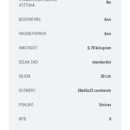
Ne
VÝZTUHA
:
BEDERNÍ PÁS
:
Ano
HRUDNÍ POPRUH
:
Ano
HMOTNOST
:
0,78 kilogram
DÉLKA ZAD
:
standardní
OBJEM
:
30 Litr
ROZMĚRY
:
28x65x23 centimetr
POHLAVÍ
:
Unisex
MTB
:
0