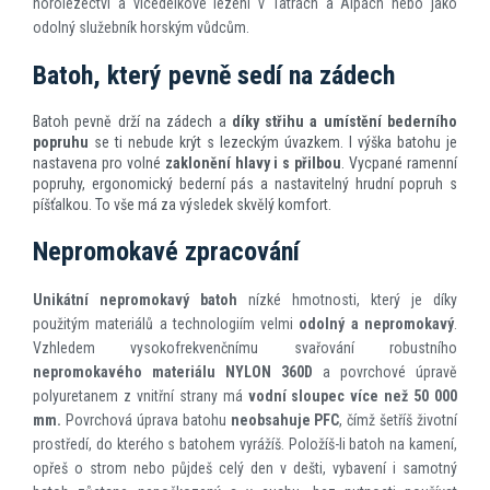
horolezectví a vícedélkové lezení v Tatrách a Alpách nebo jako
odolný služebník horským vůdcům.
Batoh, který pevně sedí na zádech
Batoh pevně drží na zádech a
díky střihu a umístění bederního
popruhu
se ti nebude krýt s lezeckým úvazkem. I výška batohu je
nastavena pro volné
zaklonění hlavy i s přilbou
. Vycpané ramenní
popruhy, ergonomický bederní pás a nastavitelný hrudní popruh s
píšťalkou. To vše má za výsledek skvělý komfort.
Nepromokavé zpracování
Unikátní nepromokavý batoh
nízké hmotnosti, který je díky
použitým materiálů a technologiím velmi
odolný a nepromokavý
.
Vzhledem vysokofrekvenčnímu svařování robustního
nepromokavého materiálu NYLON 360D
a povrchové úpravě
polyuretanem z vnitřní strany má
vodní sloupec více než 50 000
mm.
Povrchová úprava batohu
neobsahuje PFC
, čímž šetříš životní
prostředí, do kterého s batohem vyrážíš. Položíš-li batoh na kamení,
opřeš o strom nebo půjdeš celý den v dešti, vybavení i samotný