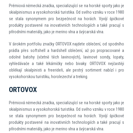
Prémiová německá značka, specializující se na horské sporty jako je
skialpinismus a vysokohorská turistika. Od svého vzniku v roce 1980
se stala synonymem pro bezpečnost na horách. Vyvíjí špičkové
produkty postavené na inovativních technologiích a také pracují s
přírodními materiály, jako je merino vlna a švýcarská vlna.
V širokém portfoliu značky ORTOVOX najdete oblečení, od spodního
prádla přes softshell a hardshell oblečení, až po propracované a
odolné batohy (včetně těch lavinových), lavinové sondy, lopaty,
vyhledávače a také lékárničky nebo bivaky. ORTOVOX nejčastěji
oblékají skialpinisti a freerideři, ale pestrý sortiment nabízí i pro
vysokohorskou turistiku, horolezectví a treking.
ORTOVOX
Prémiová německá značka, specializující se na horské sporty jako je
skialpinismus a vysokohorská turistika. Od svého vzniku v roce 1980
se stala synonymem pro bezpečnost na horách. Vyvíjí špičkové
produkty postavené na inovativních technologiích a také pracují s
přírodními materiály, jako je merino vlna a švýcarská vlna.