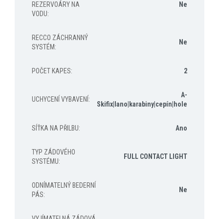
REZERVOÁRY NA
Ne
VODU
:
RECCO ZÁCHRANNÝ
Ne
SYSTÉM
:
POČET KAPES
:
2
A-
UCHYCENÍ VYBAVENÍ
:
Skifix|lano|karabiny|cepín|hole
SÍŤKA NA PŘILBU
:
Ano
TYP ZÁDOVÉHO
FULL CONTACT LIGHT
SYSTÉMU
:
ODNÍMATELNÝ BEDERNÍ
Ne
PÁS
:
VYJÍMATELNÁ ZÁDOVÁ