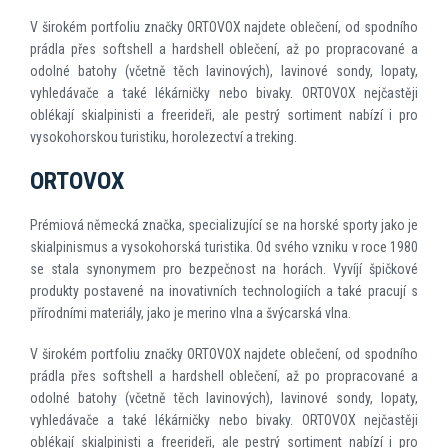
V širokém portfoliu značky ORTOVOX najdete oblečení, od spodního
prádla přes softshell a hardshell oblečení, až po propracované a
odolné batohy (včetně těch lavinových), lavinové sondy, lopaty,
vyhledávače a také lékárničky nebo bivaky. ORTOVOX nejčastěji
oblékají skialpinisti a freerideři, ale pestrý sortiment nabízí i pro
vysokohorskou turistiku, horolezectví a treking.
ORTOVOX
Prémiová německá značka, specializující se na horské sporty jako je
skialpinismus a vysokohorská turistika. Od svého vzniku v roce 1980
se stala synonymem pro bezpečnost na horách. Vyvíjí špičkové
produkty postavené na inovativních technologiích a také pracují s
přírodními materiály, jako je merino vlna a švýcarská vlna.
V širokém portfoliu značky ORTOVOX najdete oblečení, od spodního
prádla přes softshell a hardshell oblečení, až po propracované a
odolné batohy (včetně těch lavinových), lavinové sondy, lopaty,
vyhledávače a také lékárničky nebo bivaky. ORTOVOX nejčastěji
oblékají skialpinisti a freerideři, ale pestrý sortiment nabízí i pro