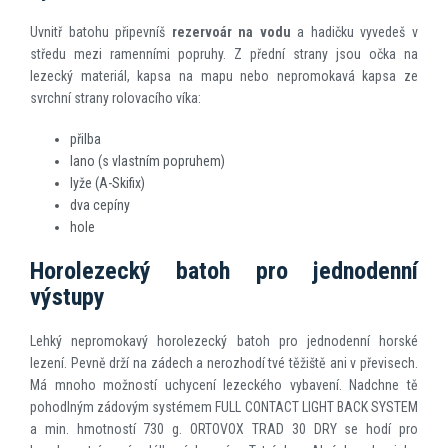
Uvnitř batohu připevníš
rezervoár na vodu
a hadičku vyvedeš v
středu mezi ramenními popruhy. Z přední strany jsou očka na
lezecký materiál, kapsa na mapu nebo nepromokavá kapsa ze
svrchní strany rolovacího víka:
přilba
lano (s vlastním popruhem)
lyže (A-Skifix)
dva cepíny
hole
Horolezecký batoh pro jednodenní
výstupy
Lehký nepromokavý horolezecký batoh pro jednodenní horské
lezení. Pevně drží na zádech a nerozhodí tvé těžiště ani v převisech.
Má mnoho možností uchycení lezeckého vybavení. Nadchne tě
pohodlným zádovým systémem FULL CONTACT LIGHT BACK SYSTEM
a min. hmotností 730 g. ORTOVOX TRAD 30 DRY se hodí pro