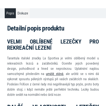
Popis
Diskuze
Detailní popis produktu
VELMI OBLÍBENÉ LEZEČKY PRO
REKREAČNÍ LEZENÍ
Tarantula italské značky La Sportiva je velmi oblíbený model u
rekreačních lezců a začátečníků. Oceníte jejich povedený
design, pohodlnost a hned se neprolezou. Uplatnění najdou
samozřejmě především na
umělé stěně
, ale určitě se s nimi dá
vykonat spoustu pěkných výstupů při vašich začátcích na skalách.
Podešev FriXion z černé řady má nejpřilnavější typ pryže, proto boty
dobře stojí, i když nemáte ještě perfektní techniku. Lezky budou
dobře sedět na normální nebo širší noze.