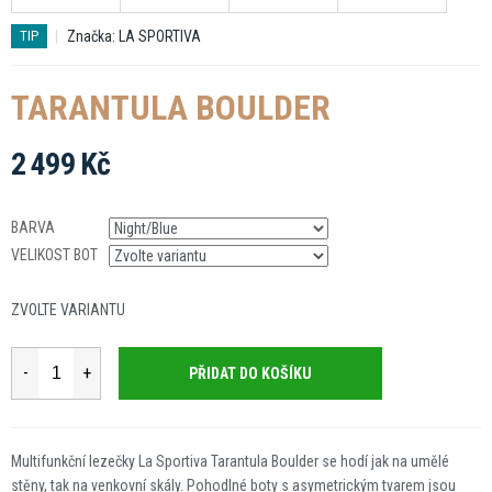
Značka:
LA SPORTIVA
TIP
TARANTULA BOULDER
2 499 Kč
Měrná
cena:
BARVA
VELIKOST BOT
ZVOLTE VARIANTU
PŘIDAT DO KOŠÍKU
Multifunkční lezečky La Sportiva Tarantula Boulder se hodí jak na umělé
stěny, tak na venkovní skály. Pohodlné boty s asymetrickým tvarem jsou