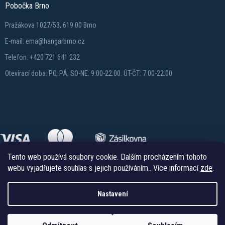
Pobočka Brno
Pražákova 1027/53, 619 00 Brno
E-mail: ema@hangarbrno.cz
Telefon: +420 721 641 232
Otevírací doba: PO, PÁ, SO-NE: 9:00-22:00. ÚT-ČT: 7:00-22:00
Tento web používá soubory cookie. Dalším procházením tohoto
webu vyjadřujete souhlas s jejich používáním.. Více informací
zde
.
Nastavení
Copyright 2026
Hangareshop.cz
. Všechna práva vyhrazena.
Vytvořil Shoptet