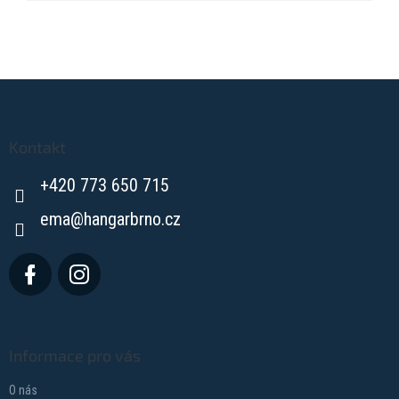
Z
á
p
a
Kontakt
t
+420 773 650 715
í
ema
@
hangarbrno.cz
Informace pro vás
O nás