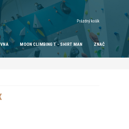
Nákupní
Prázdný košík
košík
OVNA
MOON CLIMBING T - SHIRT MAN
ZNAČKY
X