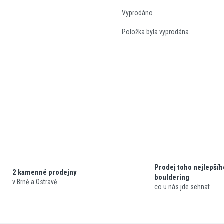
Vyprodáno
Položka byla vyprodána…
Prodej toho nejlepšíh
2 kamenné prodejny
bouldering
v Brně a Ostravě
co u nás jde sehnat