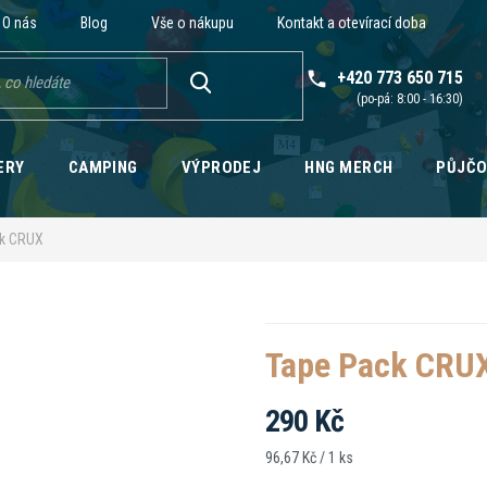
O nás
Blog
Vše o nákupu
Kontakt a otevírací doba
+420 773 650 715
HLEDAT
ERY
CAMPING
VÝPRODEJ
HNG MERCH
PŮJČ
ck CRUX
Tape Pack CRU
290 Kč
Měrná
96,67 Kč / 1 ks
cena: