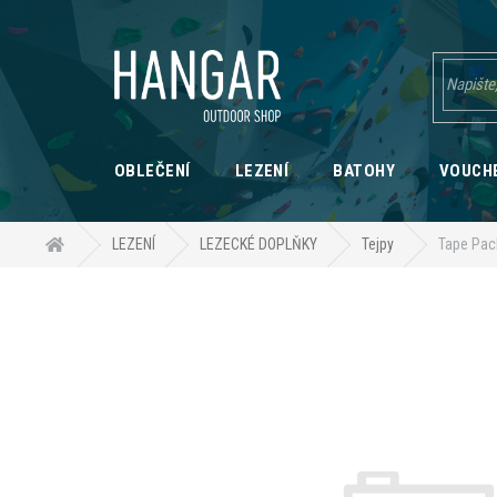
Přejít
na
obsah
OBLEČENÍ
LEZENÍ
BATOHY
VOUCH
Domů
LEZENÍ
LEZECKÉ DOPLŇKY
Tejpy
Tape Pa