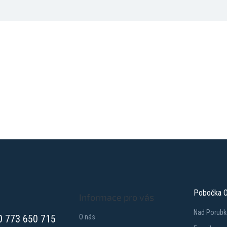
Pobočka O
Informace pro vás
Nad Porubk
0 773 650 715
O nás