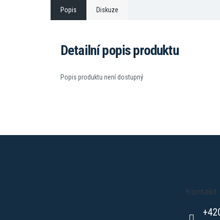
Popis
Diskuze
Detailní popis produktu
Popis produktu není dostupný
Z
á
p
a
t
Kontakt
í
+42