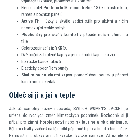
výjimečná izolace, prodyšnost a komfort.
Fleece úplet
Pontetorto
®
Tecnostretch 187
v oblasti rukou,
ramen a bočních panelů.
Active Fit
– úzký a skvěle sedící střih pro aktivní a ničím
neomezující rychlý pohyb.
Ploché švy
pro skvělý komfort v případě nošení přímo na
těle.
Celorozepínací
zip YKK
®
.
Dvě boční zateplené kapsy a jedna hrudní kapsa na zip.
Elastické konce rukávů.
Elastický spodní lem bundy.
Sbalitelná do vlastní kapsy,
pomocí dvou poutek ji připneš
karabinou na sedák.
Obleč si ji a jsi v teple
Jak už samotný název napovídá, SWITCH WOMEN’S JACKET je
určena do rychlých změn klimatických podmínek. Rozhodně si ji
přibal pro
zimní horolezectví
nebo
skitouring a skialpinismus
.
Během chvilky začneš na těle cítit příjemné teplo a hned ti bude lépe.
Nemusíš mít obavy ani při vysoké fyzické námaze. Ať už jde o