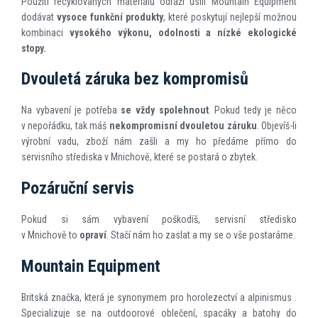
Použití recyklovaných materiálů odráží úsilí Mountain Equipment
dodávat
vysoce funkční produkty
, které poskytují nejlepší možnou
kombinaci
vysokého výkonu, odolnosti a nízké ekologické
stopy.
Dvouletá záruka bez kompromisů
Na vybavení je potřeba
se vždy spolehnout
. Pokud tedy je něco
v nepořádku, tak máš
nekompromisní dvouletou záruku
. Objevíš-li
výrobní vadu, zboží nám zašli a my ho předáme přímo do
servisního střediska v Mnichově, které se postará o zbytek.
Pozáruční servis
Pokud si sám vybavení poškodíš, servisní středisko
v Mnichově to
opraví
. Stačí nám ho zaslat a my se o vše postaráme.
Mountain Equipment
Britská značka, která je synonymem pro horolezectví a alpinismus .
Specializuje se na outdoorové oblečení, spacáky a batohy do