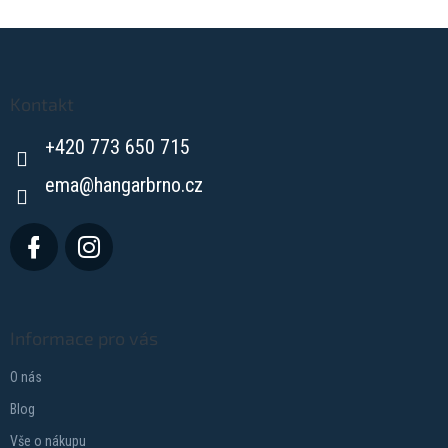
Z
á
p
a
Kontakt
t
+420 773 650 715
í
ema
@
hangarbrno.cz
Informace pro vás
O nás
Blog
Vše o nákupu