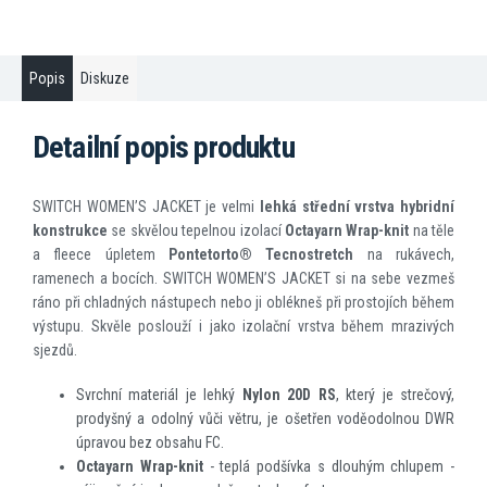
Popis
Diskuze
Detailní popis produktu
SWITCH WOMEN’S JACKET je velmi
lehká střední vrstva hybridní
konstrukce
se skvělou tepelnou izolací
Octayarn Wrap-knit
na těle
a fleece úpletem
Pontetorto
®
Tecnostretch
na rukávech,
ramenech a bocích. SWITCH WOMEN’S JACKET si na sebe vezmeš
ráno při chladných nástupech nebo ji oblékneš při prostojích během
výstupu. Skvěle poslouží i jako izolační vrstva během mrazivých
sjezdů.
Svrchní materiál je lehký
Nylon 20D RS
, který je strečový,
prodyšný a odolný vůči větru, je ošetřen voděodolnou DWR
úpravou bez obsahu FC.
Octayarn Wrap-knit
- teplá podšívka s dlouhým chlupem -