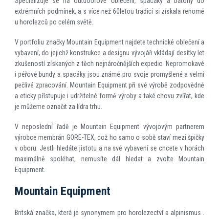
Specializuje se na outdoorové oblečení, spacáky a batohy do
extrémních podmínek, a s více než 60letou tradicí si získala renomé
u horolezců po celém světě.
V portfoliu značky Mountain Equipment najdete technické oblečení a
vybavení, do jejichž konstrukce a designu vývojáři vkládají desítky let
zkušeností získaných z těch nejnáročnějších expedic. Nepromokavé
i péřové bundy a spacáky jsou známé pro svoje promyšlené a velmi
pečlivé zpracování. Mountain Equipment při své výrobě zodpovědně
a eticky přístupuje i udržitelné formě výroby a také chovu zvířat, kde
je můžeme označit za lídra trhu.
V neposlední řadě je Mountain Equipment vývojovým partnerem
výrobce membrán GORE-TEX, což ho samo o sobě staví mezi špičky
v oboru. Jestli hledáte jistotu a na své vybavení se chcete v horách
maximálně spoléhat, nemusíte dál hledat a zvolte Mountain
Equipment.
Mountain Equipment
Britská značka, která je synonymem pro horolezectví a alpinismus .