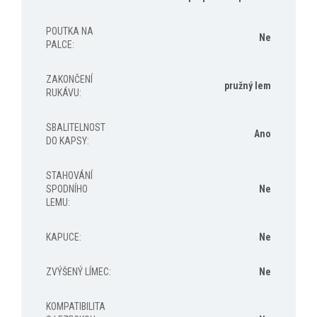
POUTKA NA
Ne
PALCE
:
ZAKONČENÍ
pružný lem
RUKÁVU
:
SBALITELNOST
Ano
DO KAPSY
:
STAHOVÁNÍ
SPODNÍHO
Ne
LEMU
:
KAPUCE
:
Ne
ZVÝŠENÝ LÍMEC
:
Ne
KOMPATIBILITA