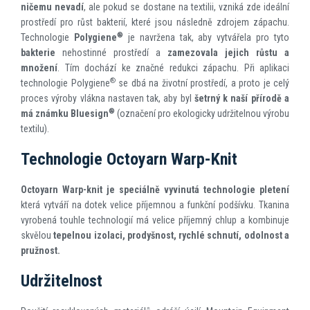
ničemu nevadí
, ale pokud se dostane na textilii, vzniká zde ideální
prostředí pro růst bakterií, které jsou následně zdrojem zápachu.
®
Technologie
Polygiene
je navržena tak, aby vytvářela pro tyto
bakterie
nehostinné prostředí a
zamezovala jejich růstu a
množení
. Tím dochází ke značné redukci zápachu. Při aplikaci
®
technologie Polygiene
se dbá na životní prostředí, a proto je celý
proces výroby vlákna nastaven tak, aby byl
šetrný k naší přírodě a
®
má známku Bluesign
(označení pro ekologicky udržitelnou výrobu
textilu).
Technologie Octoyarn Warp-Knit
Octoyarn Warp-knit je speciálně vyvinutá technologie pletení
která vytváří na dotek velice příjemnou a funkční podšívku. Tkanina
vyrobená touhle technologií má velice příjemný chlup a kombinuje
skvělou
tepelnou izolaci, prodyšnost, rychlé schnutí, odolnost a
pružnost.
Udržitelnost