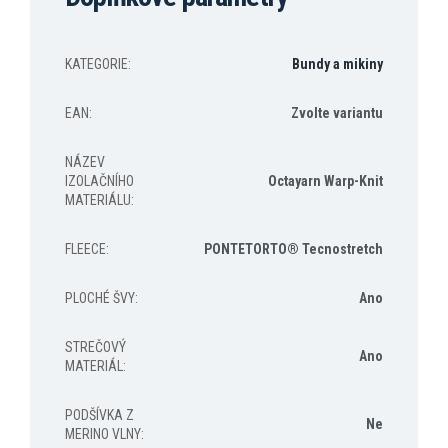
KATEGORIE
:
Bundy a mikiny
EAN
:
Zvolte variantu
NÁZEV
IZOLAČNÍHO
Octayarn Warp-Knit
MATERIÁLU
:
FLEECE
:
PONTETORTO® Tecnostretch
PLOCHÉ ŠVY
:
Ano
STREČOVÝ
Ano
MATERIÁL
:
PODŠÍVKA Z
Ne
MERINO VLNY
: