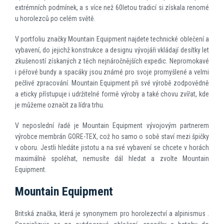
extrémních podmínek, a s více než 60letou tradicí si získala renomé
u horolezců po celém světě.
V portfoliu značky Mountain Equipment najdete technické oblečení a
vybavení, do jejichž konstrukce a designu vývojáři vkládají desítky let
zkušeností získaných z těch nejnáročnějších expedic. Nepromokavé
i péřové bundy a spacáky jsou známé pro svoje promyšlené a velmi
pečlivé zpracování. Mountain Equipment při své výrobě zodpovědně
a eticky přístupuje i udržitelné formě výroby a také chovu zvířat, kde
je můžeme označit za lídra trhu.
V neposlední řadě je Mountain Equipment vývojovým partnerem
výrobce membrán GORE-TEX, což ho samo o sobě staví mezi špičky
v oboru. Jestli hledáte jistotu a na své vybavení se chcete v horách
maximálně spoléhat, nemusíte dál hledat a zvolte Mountain
Equipment.
Mountain Equipment
Britská značka, která je synonymem pro horolezectví a alpinismus .