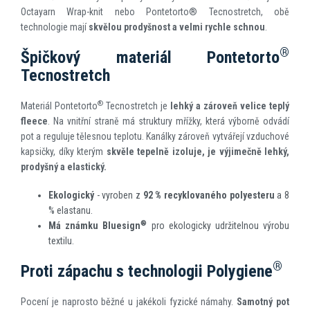
Octayarn Wrap-knit nebo Pontetorto® Tecnostretch, obě
technologie mají
skvělou prodyšnost a velmi rychle schnou
.
®
Špičkový materiál Pontetorto
Tecnostretch
®
Materiál Pontetorto
Tecnostretch je
lehký a zároveň velice teplý
fleece
. Na vnitřní straně má struktury mřížky, která výborně odvádí
pot a reguluje tělesnou teplotu. Kanálky zároveň vytvářejí vzduchové
kapsičky, díky kterým
skvěle tepelně izoluje, je výjimečně lehký,
prodyšný a elastický.
Ekologický
- vyroben z
92 % recyklovaného polyesteru
a 8
% elastanu.
®
Má známku Bluesign
pro ekologicky udržitelnou výrobu
textilu.
®
Proti zápachu s technologii Polygiene
Pocení je naprosto běžné u jakékoli fyzické námahy.
Samotný pot