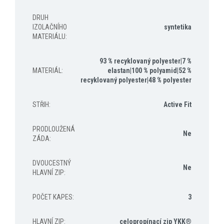
DRUH
IZOLAČNÍHO
syntetika
MATERIÁLU
:
93 % recyklovaný polyester|7 %
MATERIÁL
:
elastan|100 % polyamid|52 %
recyklovaný polyester|48 % polyester
STŘIH
:
Active Fit
PRODLOUŽENÁ
Ne
ZÁDA
:
DVOUCESTNÝ
Ne
HLAVNÍ ZIP
:
POČET KAPES
:
3
HLAVNÍ ZIP
:
celopropínací zip YKK®