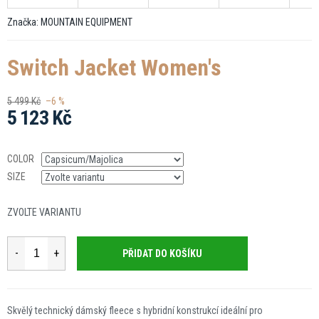
Značka:
MOUNTAIN EQUIPMENT
Switch Jacket Women's
5 499 Kč
–6 %
5 123 Kč
Měrná
cena:
COLOR
SIZE
ZVOLTE VARIANTU
PŘIDAT DO KOŠÍKU
Skvělý technický dámský fleece s hybridní konstrukcí ideální pro