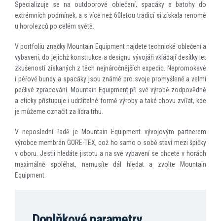
Specializuje se na outdoorové oblečení, spacáky a batohy do
extrémních podmínek, a s více než 60letou tradicí si získala renomé
u horolezců po celém světě.
V portfoliu značky Mountain Equipment najdete technické oblečení a
vybavení, do jejichž konstrukce a designu vývojáři vkládají desítky let
zkušeností získaných z těch nejnáročnějších expedic. Nepromokavé
i péřové bundy a spacáky jsou známé pro svoje promyšlené a velmi
pečlivé zpracování. Mountain Equipment při své výrobě zodpovědně
a eticky přístupuje i udržitelné formě výroby a také chovu zvířat, kde
je můžeme označit za lídra trhu.
V neposlední řadě je Mountain Equipment vývojovým partnerem
výrobce membrán GORE-TEX, což ho samo o sobě staví mezi špičky
v oboru. Jestli hledáte jistotu a na své vybavení se chcete v horách
maximálně spoléhat, nemusíte dál hledat a zvolte Mountain
Equipment.
Doplňkové parametry