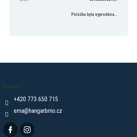
Položka byla vyprodána…
Z
á
p
a
Kontakt
t
+420 773 650 715
í
ema
@
hangarbrno.cz