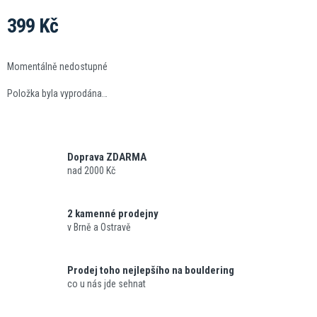
399 Kč
Měrná
cena:
Momentálně nedostupné
Položka byla vyprodána…
Doprava ZDARMA
nad 2000 Kč
2 kamenné prodejny
v Brně a Ostravě
Prodej toho nejlepšího na bouldering
co u nás jde sehnat