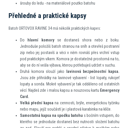
šrouby do ledu - na materiálové poutko batohu
Přehledné a praktické kapsy
Batoh ORTOVOX RAVINE 34 má několik praktických kapes:
Do
hlavní komory
se dostaneš shora nebo z boku.
Jednoduše položíš batoh stranou na sníh a otevřeš postranní
zip nebo jej postavíš a věci v něm rovnáš přes vrchní vstup
pod praktickým víkem. Komora je dostatečně prostorná na to,
aby se do ní vešla výbava, kterou potřebuješ udržet v suchu.
Druhá komora slouží jako
lavinová bezpečnostní kapsa.
Jsou zde přihrádky na lavinové vybavení - list lopaty, rukojeť
lopaty a sonda. Mokré vybavení je tak odděleno od ostatních
věcí. Najdeš zde i malou kapsu a nouzovou kartu
Emergency
Card.
Velká přední kapsa
na cennosti, brýle, energetickou tyčinku
nebo mapu, jejíž součástí je i plastová karabinka na klíče.
Samostatná kapsa na spodku batohu
s bočním vstupem, do
kterého se jednoduše dostaneš bez nutnosti složení batohu