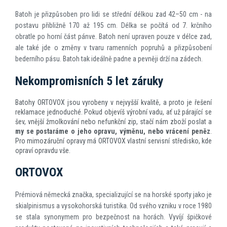
Batoh je přizpůsoben pro lidi se střední délkou zad 42–50 cm - na
postavu přibližně 170 až 195 cm. Délka se počítá od 7. krčního
obratle po horní část pánve. Batoh není upraven pouze v délce zad,
ale také jde o změny v tvaru ramenních popruhů a přizpůsobení
bederního pásu. Batoh tak ideálně padne a pevněji drží na zádech.
Nekompromisních 5 let záruky
Batohy ORTOVOX jsou vyrobeny v nejvyšší kvalitě, a proto je řešení
reklamace jednoduché. Pokud objevíš výrobní vadu, ať už párající se
šev, vnější žmolkování nebo nefunkční zip, stačí nám zboží poslat a
my se postaráme o jeho opravu, výměnu, nebo vrácení peněz
.
Pro mimozáruční opravy má ORTOVOX vlastní servisní středisko, kde
opraví opravdu vše.
ORTOVOX
Prémiová německá značka, specializující se na horské sporty jako je
skialpinismus a vysokohorská turistika. Od svého vzniku v roce 1980
se stala synonymem pro bezpečnost na horách. Vyvíjí špičkové