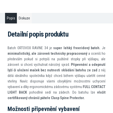
Popis
Diskuze
Detailní popis produktu
Batoh ORTOVOX RAVINE 34 je
super lehký freeridový batoh.
Je
minimalistický, ale zároveň technicky propracovaný
a oceníš ho
především pokud si potrpíš na puštěné stopky při výšlapu, ale
zároveň si chceš vychutnat náročný sjezd.
Připevnění a odepnutí
lyží či uložení maček bez nutnosti skládání batohu ze zad
z něj
dělá ideálního společníka když chceš během výšlapu ušetřit cenné
vteřiny. Navíc disponuje všemi obvyklými možnostmi uchycení
vybavení a díky ergonomickému zádovému systému
FULL CONTACT
LIGHT BACK
pohodlně sedí na zádech. Do batohu lze
vložit
certifikovaný chránič páteře Clasp Spine Protector.
Možnosti připevnění vybavení