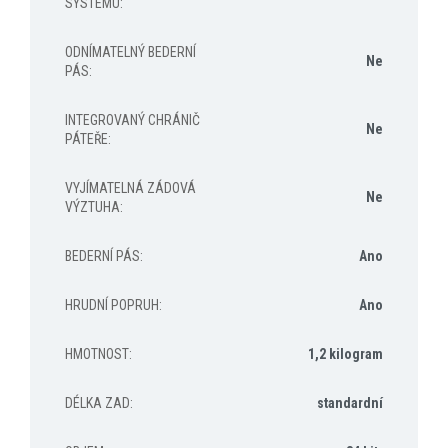
SYSTÉMU
:
ODNÍMATELNÝ BEDERNÍ
Ne
PÁS
:
INTEGROVANÝ CHRÁNIČ
Ne
PÁTEŘE
:
VYJÍMATELNÁ ZÁDOVÁ
Ne
VÝZTUHA
:
BEDERNÍ PÁS
:
Ano
HRUDNÍ POPRUH
:
Ano
HMOTNOST
:
1,2 kilogram
DÉLKA ZAD
:
standardní