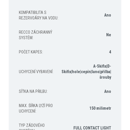
KOMPATIBILITA S
Ano
REZERVOÁRY NA VODU
:
RECCO ZÁCHRANNÝ
Ne
SYSTÉM
:
POČET KAPES
:
4
A-Skifix|D-
UCHYCENÍ VYBAVENÍ
:
Skifix|hole|cepín|lano|přilba|
šrouby
SÍŤKA NA PŘILBU
:
Ano
MAX. ŠÍŘKA LYŽÍ PRO
150 milimetr
UCHYCENÍ
:
TYP ZÁDOVÉHO
FULL CONTACT LIGHT