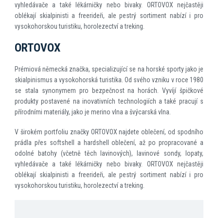
vyhledávače a také lékárničky nebo bivaky. ORTOVOX nejčastěji
oblékají skialpinisti a freerideři, ale pestrý sortiment nabízí i pro
vysokohorskou turistiku, horolezectví a treking.
ORTOVOX
Prémiová německá značka, specializující se na horské sporty jako je
skialpinismus a vysokohorská turistika. Od svého vzniku v roce 1980
se stala synonymem pro bezpečnost na horách. Vyvíjí špičkové
produkty postavené na inovativních technologiích a také pracují s
přírodními materiály, jako je merino vlna a švýcarská vlna.
V širokém portfoliu značky ORTOVOX najdete oblečení, od spodního
prádla přes softshell a hardshell oblečení, až po propracované a
odolné batohy (včetně těch lavinových), lavinové sondy, lopaty,
vyhledávače a také lékárničky nebo bivaky. ORTOVOX nejčastěji
oblékají skialpinisti a freerideři, ale pestrý sortiment nabízí i pro
vysokohorskou turistiku, horolezectví a treking.