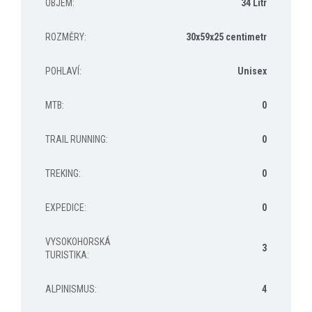
OBJEM
:
34 Litr
ROZMĚRY
:
30x59x25 centimetr
POHLAVÍ
:
Unisex
MTB
:
0
TRAIL RUNNING
:
0
TREKING
:
0
EXPEDICE
:
0
VYSOKOHORSKÁ
3
TURISTIKA
:
ALPINISMUS
:
4