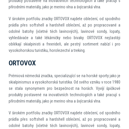
produkty postavené na inovativních technologiích a také pracují s
přírodními materiály, jako je merino vlna a švýcarská vlna.
V širokém portfoliu značky ORTOVOX najdete oblečení, od spodního
prádla přes softshell a hardshell oblečení, až po propracované a
odolné batohy (včetně těch lavinových), lavinové sondy, lopaty,
vyhledávače a také lékárničky nebo bivaky. ORTOVOX nejčastěji
oblékají skialpinisti a freerideři, ale pestrý sortiment nabízí i pro
vysokohorskou turistiku, horolezectví a treking.
ORTOVOX
Prémiová německá značka, specializující se na horské sporty jako je
skialpinismus a vysokohorská turistika. Od svého vzniku v roce 1980
se stala synonymem pro bezpečnost na horách. Vyvíjí špičkové
produkty postavené na inovativních technologiích a také pracují s
přírodními materiály, jako je merino vlna a švýcarská vlna.
V širokém portfoliu značky ORTOVOX najdete oblečení, od spodního
prádla přes softshell a hardshell oblečení, až po propracované a
odolné batohy (včetně těch lavinových), lavinové sondy, lopaty,