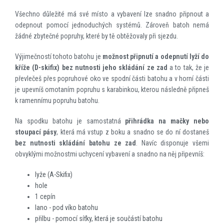
Všechno důležité má své místo a vybavení lze snadno připnout a
odepnout pomocí jednoduchých systémů. Zároveň batoh nemá
žádné zbytečné popruhy, které by tě obtěžovaly při sjezdu.
Výjimečností tohoto batohu je
možnost připnutí a odepnutí lyží do
kříže (D-skifix) bez nutnosti jeho skládání ze zad
a to tak, že je
převlečeš přes popruhové oko ve spodní části batohu a v horní části
je upevníš omotaním popruhu s karabinkou, kterou následně připneš
k ramennímu popruhu batohu.
Na spodku batohu je samostatná
přihrádka na mačky
nebo
stoupací pásy
, která má vstup z boku a snadno se do ní dostaneš
bez nutnosti skládání batohu ze zad
. Navíc disponuje všemi
obvyklými možnostmi uchycení vybavení a snadno na něj připevníš:
lyže (A-Skifix)
hole
1 cepín
lano - pod víko batohu
přilbu - pomocí síťky, která je součástí batohu