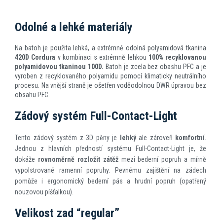
Odolné a lehké materiály
Na batoh je použita lehká, a extrémně odolná polyamidová tkanina
420D Cordura
v kombinaci s extrémně lehkou
100% recyklovanou
polyamidovou tkaninou 100D.
Batoh je zcela bez obashu PFC a je
vyroben z recyklovaného polyamidu pomocí klimaticky neutrálního
procesu. Na vnější straně je ošetřen voděodolnou DWR úpravou bez
obsahu PFC.
Zádový systém Full-Contact-Light
Tento zádový systém z 3D pěny je
lehký
ale zároveň
komfortní
.
Jednou z hlavních předností systému Full-Contact-Light je, že
dokáže
rovnoměrně rozložit zátěž
mezi bederní popruh a mírně
vypolstrované ramenní popruhy. Pevnému zajištění na zádech
pomůže i ergonomický bederní pás a hrudní popruh (opatřený
nouzovou píšťalkou).
Velikost zad “regular”