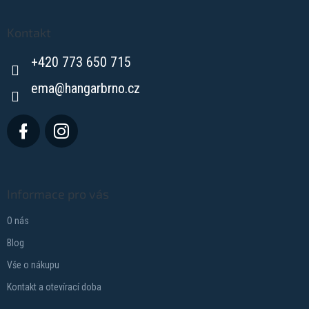
á
p
a
Kontakt
t
+420 773 650 715
í
ema
@
hangarbrno.cz
Informace pro vás
O nás
Blog
Vše o nákupu
Kontakt a otevírací doba