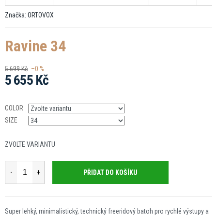
Značka:
ORTOVOX
Ravine 34
5 699 Kč
–0 %
5 655 Kč
Měrná
cena:
COLOR
SIZE
ZVOLTE VARIANTU
PŘIDAT DO KOŠÍKU
Super lehký, minimalistický, technický freeridový batoh pro rychlé výstupy a