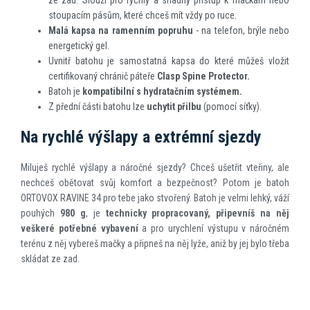
ze zad. Slouží pro rychlý a snadný přístup k mačkám nebo
stoupacím pásům, které chceš mít vždy po ruce.
Malá kapsa na ramenním popruhu
- na telefon, brýle nebo
energetický gel.
Uvnitř batohu je samostatná kapsa do které můžeš vložit
certifikovaný chránič páteře
Clasp Spine Protector.
Batoh je
kompatibilní s hydratačním systémem.
Z přední části batohu lze
uchytit přilbu
(pomocí síťky).
Na rychlé výšlapy a extrémní sjezdy
Miluješ rychlé výšlapy a náročné sjezdy? Chceš ušetřit vteřiny, ale
nechceš obětovat svůj komfort a bezpečnost? Potom je batoh
ORTOVOX RAVINE 34 pro tebe jako stvořený. Batoh je velmi lehký, váží
pouhých
980 g
, je
technicky propracovaný, připevníš na něj
veškeré potřebné vybavení
a pro urychlení výstupu v náročném
terénu z něj vybereš mačky a připneš na něj lyže, aniž by jej bylo třeba
skládat ze zad.