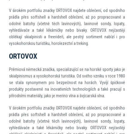
V širokém portfoliu značky ORTOVOX najdete oblečení, od spodního
prádla přes softshell a hardshell oblečení, až po propracované a
odolné batohy (včetně těch lavinových), lavinové sondy, lopaty,
vyhledávače a také lékárničky nebo bivaky. ORTOVOX nejčastěji
oblékají skialpinisti a freerideři, ale pestrý sortiment nabízí i pro
vysokohorskou turistiku, horolezectví a treking.
ORTOVOX
Prémiová německá značka, specializující se na horské sporty jako je
skialpinismus a vysokohorská turistika. Od svého vzniku v roce 1980
se stala synonymem pro bezpečnost na horách. Vyvíjí špičkové
produkty postavené na inovativních technologiích a také pracují s
přírodními materiály, jako je merino vlna a švýcarská vlna.
V širokém portfoliu značky ORTOVOX najdete oblečení, od spodního
prádla přes softshell a hardshell oblečení, až po propracované a
odolné batohy (včetně těch lavinových), lavinové sondy, lopaty,
vyhledávače a také lékárničky nebo bivaky. ORTOVOX nejčastěji