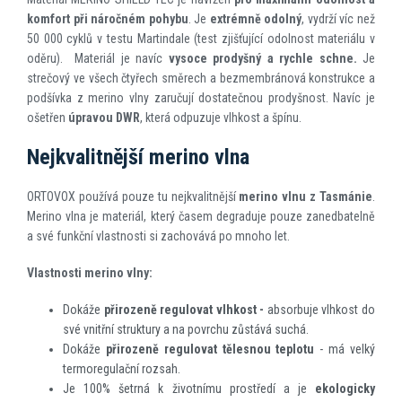
komfort při náročném pohybu
. Je
extrémně odolný
, vydrží víc než
50 000 cyklů v testu Martindale (test zjišťující odolnost materiálu v
oděru). Materiál je navíc
vysoce prodyšný a rychle schne.
Je
strečový ve všech čtyřech směrech a bezmembránová konstrukce a
podšívka z merino vlny zaručují dostatečnou prodyšnost. Navíc je
ošetřen
úpravou DWR
, která odpuzuje vlhkost a špínu.
Nejkvalitnější merino vlna
ORTOVOX používá pouze tu nejkvalitnější
merino vlnu z Tasmánie
.
Merino vlna je materiál, který časem degraduje pouze zanedbatelně
a své funkční vlastnosti si zachovává po mnoho let.
Vlastnosti merino vlny:
Dokáže
přirozeně regulovat vlhkost -
absorbuje vlhkost do
své vnitřní struktury a na povrchu zůstává suchá.
Dokáže
přirozeně regulovat tělesnou teplotu
- má velký
termoregulační rozsah.
Je 100% šetrná k životnímu prostředí a je
ekologicky