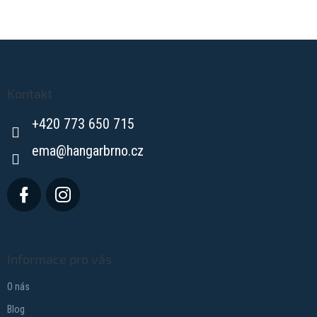
Z
á
p
a
Kontakt
t
+420 773 650 715
í
ema
@
hangarbrno.cz
Informace pro vás
O nás
Blog