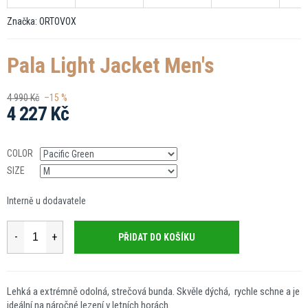
Značka:
ORTOVOX
Pala Light Jacket Men's
4 990 Kč
–15 %
4 227 Kč
Měrná
cena:
COLOR
SIZE
Interně u dodavatele
PŘIDAT DO KOŠÍKU
Lehká a extrémně odolná, strečová bunda. Skvěle dýchá, rychle schne a je
ideální na náročné lezení v letních horách.