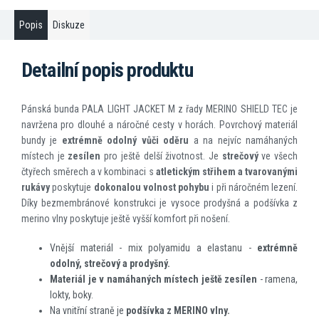
Popis
Diskuze
Detailní popis produktu
Pánská bunda PALA LIGHT JACKET M z řady MERINO SHIELD TEC je
navržena pro dlouhé a náročné cesty v horách. Povrchový materiál
bundy je
extrémně odolný vůči oděru
a na nejvíc namáhaných
místech je
zesílen
pro ještě delší životnost. Je
strečový
ve všech
čtyřech směrech a v kombinaci s
atletickým střihem a tvarovanými
rukávy
poskytuje
dokonalou volnost pohybu
i při náročném lezení.
Díky bezmembránové konstrukci je vysoce prodyšná a podšívka z
merino vlny poskytuje ještě vyšší komfort při nošení.
Vnější materiál - mix polyamidu a elastanu -
extrémně
odolný, strečový a prodyšný.
Materiál je v namáhaných místech ještě zesílen
- ramena,
lokty, boky.
Na vnitřní straně je
podšívka z MERINO vlny.