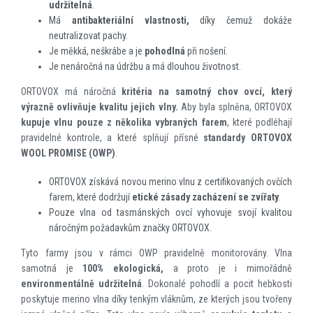
udržitelná
.
Má
antibakteriální vlastnosti,
díky čemuž dokáže
neutralizovat pachy.
Je měkká, neškrábe a je
pohodlná
při nošení.
Je nenáročná na údržbu a má dlouhou životnost.
ORTOVOX má náročná
kritéria na samotný chov ovcí, který
výrazně ovlivňuje kvalitu jejich vlny.
Aby byla splněna, ORTOVOX
kupuje vlnu pouze z několika vybraných farem
, které podléhají
pravidelné kontrole, a které splňují přísné
standardy
ORTOVOX
WOOL PROMISE (OWP)
.
ORTOVOX získává novou merino vlnu z certifikovaných ovčích
farem, které dodržují
etické zásady zacházení se zvířaty
.
Pouze vlna od tasmánských ovcí vyhovuje svojí kvalitou
náročným požadavkům značky ORTOVOX.
Tyto farmy jsou v rámci OWP pravidelně monitorovány. Vlna
samotná je
100% ekologická,
a proto je i mimořádně
environmentálně udržitelná
. Dokonalé pohodlí a pocit hebkosti
poskytuje merino vlna díky tenkým vláknům, ze kterých jsou tvořeny