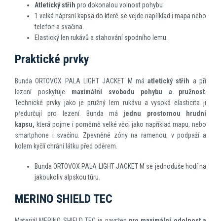
Atletický střih
pro dokonalou volnost pohybu
1 velká náprsní kapsa do které se vejde například i mapa nebo
telefon a svačina.
Elastický len rukávů a stahování spodního lemu.
Praktické prvky
Bunda ORTOVOX PALA LIGHT JACKET M má
atletický střih
a při
lezení poskytuje
maximální svobodu pohybu a pružnost
.
Technické prvky jako je pružný lem rukávu a vysoká elasticita ji
předurčují pro lezení. Bunda má
jednu prostornou hrudní
kapsu,
která pojme i poměrně velké věci jako například mapu, nebo
smartphone i svačinu. Zpevněné zóny na ramenou, v podpaží a
kolem kyčlí chrání látku před oděrem.
Bunda ORTOVOX PALA LIGHT JACKET M se jednoduše hodí na
jakoukoliv alpskou túru.
MERINO SHIELD TEC
Materiál MERINO SHIELD TEC je navržen
pro maximální odolnost a