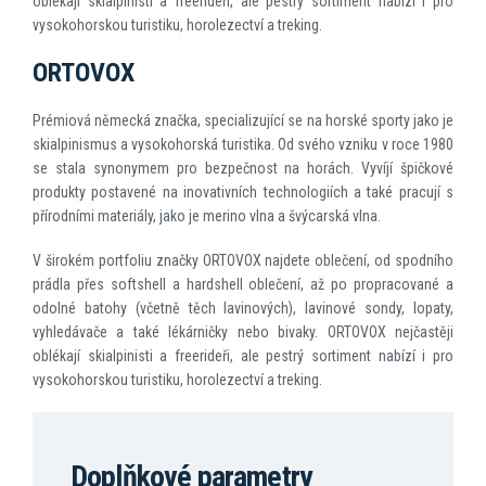
oblékají skialpinisti a freerideři, ale pestrý sortiment nabízí i pro
vysokohorskou turistiku, horolezectví a treking.
ORTOVOX
Prémiová německá značka, specializující se na horské sporty jako je
skialpinismus a vysokohorská turistika. Od svého vzniku v roce 1980
se stala synonymem pro bezpečnost na horách. Vyvíjí špičkové
produkty postavené na inovativních technologiích a také pracují s
přírodními materiály, jako je merino vlna a švýcarská vlna.
V širokém portfoliu značky ORTOVOX najdete oblečení, od spodního
prádla přes softshell a hardshell oblečení, až po propracované a
odolné batohy (včetně těch lavinových), lavinové sondy, lopaty,
vyhledávače a také lékárničky nebo bivaky. ORTOVOX nejčastěji
oblékají skialpinisti a freerideři, ale pestrý sortiment nabízí i pro
vysokohorskou turistiku, horolezectví a treking.
Doplňkové parametry