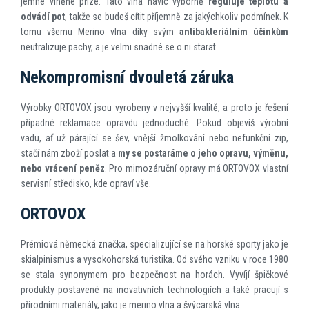
jemné vlněné příze. Tato vlna navíc výborně
reguluje teplotu a
odvádí pot
, takže se budeš cítit příjemně za jakýchkoliv podmínek. K
tomu všemu Merino vlna díky svým
antibakteriálním účinkům
neutralizuje pachy, a je velmi snadné se o ni starat.
Nekompromisní dvouletá záruka
Výrobky ORTOVOX jsou vyrobeny v nejvyšší kvalitě, a proto je řešení
případné reklamace opravdu jednoduché. Pokud objevíš výrobní
vadu, ať už párající se šev, vnější žmolkování nebo nefunkční zip,
stačí nám zboží poslat a
my se postaráme o jeho opravu, výměnu,
nebo vrácení peněz
. Pro mimozáruční opravy má ORTOVOX vlastní
servisní středisko, kde opraví vše.
ORTOVOX
Prémiová německá značka, specializující se na horské sporty jako je
skialpinismus a vysokohorská turistika. Od svého vzniku v roce 1980
se stala synonymem pro bezpečnost na horách. Vyvíjí špičkové
produkty postavené na inovativních technologiích a také pracují s
přírodními materiály, jako je merino vlna a švýcarská vlna.