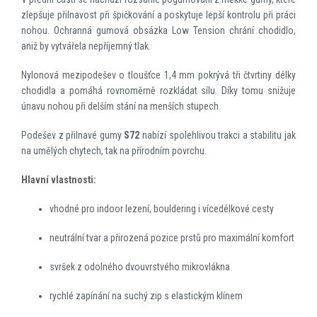
zlepšuje přilnavost při špičkování a poskytuje lepší kontrolu při práci
nohou. Ochranná gumová obsázka Low Tension chrání chodidlo,
aniž by vytvářela nepříjemný tlak.
Nylonová mezipodešev o tloušťce 1,4 mm pokrývá tři čtvrtiny délky
chodidla a pomáhá rovnoměrně rozkládat sílu. Díky tomu snižuje
únavu nohou při delším stání na menších stupech.
Podešev z přilnavé gumy
S72
nabízí spolehlivou trakci a stabilitu jak
na umělých chytech, tak na přírodním povrchu.
Hlavní vlastnosti:
vhodné pro indoor lezení, bouldering i vícedélkové cesty
neutrální tvar a přirozená pozice prstů pro maximální komfort
svršek z odolného dvouvrstvého mikrovlákna
rychlé zapínání na suchý zip s elastickým klínem