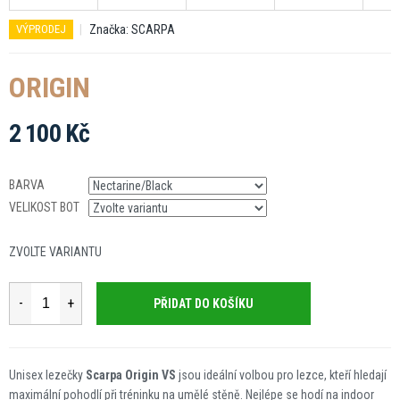
Značka:
SCARPA
VÝPRODEJ
ORIGIN
2 100 Kč
Měrná
cena:
BARVA
VELIKOST BOT
ZVOLTE VARIANTU
PŘIDAT DO KOŠÍKU
Unisex lezečky
Scarpa Origin VS
jsou ideální volbou pro lezce, kteří hledají
maximální pohodlí při tréninku na umělé stěně. Nejlépe se hodí na indoor