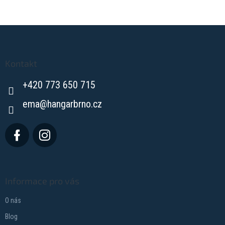
Z
á
p
a
Kontakt
t
+420 773 650 715
í
ema
@
hangarbrno.cz
Informace pro vás
O nás
Blog