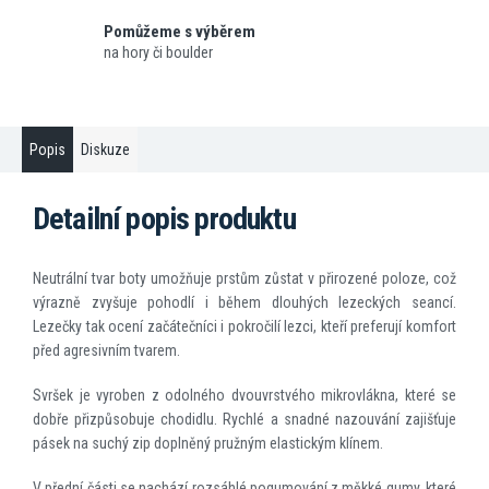
Pomůžeme s výběrem
na hory či boulder
Popis
Diskuze
Detailní popis produktu
Neutrální tvar boty umožňuje prstům zůstat v přirozené poloze, což
výrazně zvyšuje pohodlí i během dlouhých lezeckých seancí.
Lezečky tak ocení začátečníci i pokročilí lezci, kteří preferují komfort
před agresivním tvarem.
Svršek je vyroben z odolného dvouvrstvého mikrovlákna, které se
dobře přizpůsobuje chodidlu. Rychlé a snadné nazouvání zajišťuje
pásek na suchý zip doplněný pružným elastickým klínem.
V přední části se nachází rozsáhlé pogumování z měkké gumy, které