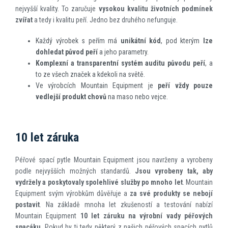
nejvyšší kvality. To zaručuje
vysokou kvalitu životních podmínek
zvířat
a tedy i kvalitu peří. Jedno bez druhého nefunguje.
Každý výrobek s peřím má
unikátní kód
, pod kterým
lze
dohledat původ peří
a jeho parametry.
Komplexní a transparentní systém auditu původu peří
, a
to ze všech značek a kdekoli na světě.
Ve výrobcích Mountain Equipment je
peří vždy pouze
vedlejší produkt chovů
na maso nebo vejce.
10 let záruka
Péřové spací pytle Mountain Equipment jsou navrženy a vyrobeny
podle nejvyšších možných standardů.
Jsou vyrobeny tak, aby
vydržely a poskytovaly spolehlivé služby po mnoho let
. Mountain
Equipment svým výrobkům důvěřuje a
za své produkty se nebojí
postavit
. Na základě mnoha let zkušeností a testování nabízí
Mountain Equipment
10 let záruku na výrobní vady péřových
spacáku
. Pokud by ti tedy některý z našich péřových spacích pytlů