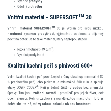
Vysoce
prodyšný
.
Odolný proti větru.
TM
Vnitřní materiál - SUPERSOFT
30
TM
Vnitřní materiál SUPERSOFT
30
je vybrán pro svou
nízkou
hmotnost
, vysokou
prodyšnost
, výjimečnou odolnost a příjemný
pocit na dotek. Je to také materiál, který nepropouští peří.
2
Nízká hmotnost (49 g/m
).
Vysoká prodyšnost.
Kvalitní kachní peří s plnivostí 600+
Velmi kvalitní kachní peří pocházející z Číny obsahuje minimálně 80
% prachového peří, jeho plnivost je minimálně 600 cuin a splňuje
®
etický DOWN CODEX
. Peří je šetrně
čištěno vodou
bez chemické
úpravy. Tím jsou
zničeni roztoči
i prostředí pro jejich život, což
ocení alergici. Peří si zachová svou důležitou mastnotu i loft, je
dobře
sbalitelné
, má
vysokou izolaci
a
nízkou hmotnost
.