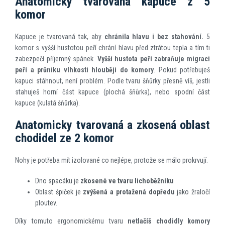
Anatomicky tvarovaná kapuce z 5
komor
Kapuce je tvarovaná tak, aby
chránila hlavu i bez stahování.
5
komor s vyšší hustotou peří chrání hlavu před ztrátou tepla a tím ti
zabezpečí příjemný spánek.
Vyšší hustota peří zabraňuje migraci
peří a průniku vlhkosti hlouběji do komory
. Pokud potřebuješ
kapuci stáhnout, není problém. Podle tvaru šňůrky přesně víš, jestli
stahuješ horní část kapuce (plochá šňůrka), nebo spodní část
kapuce (kulatá šňůrka).
Anatomicky tvarovaná a zkosená oblast
chodidel ze 2 komor
Nohy je potřeba mít izolované co nejlépe, protože se málo prokrvují.
Dno spacáku je
zkosené ve tvaru lichoběžníku
Oblast špiček je
zvýšená a protažená dopředu
jako žraločí
ploutev.
Díky tomuto ergonomickému tvaru
netlačíš chodidly komory