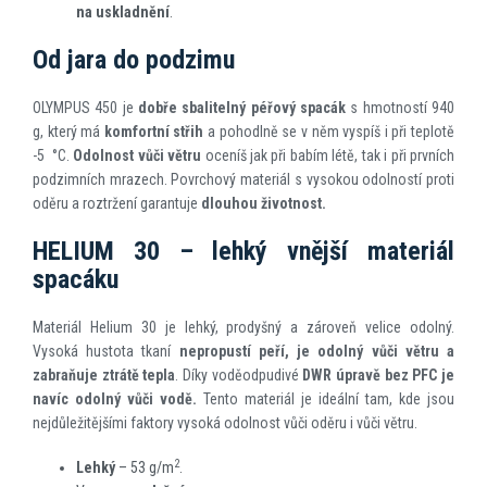
na uskladnění
.
Od jara do podzimu
OLYMPUS 450 je
dobře sbalitelný péřový spacák
s hmotností 940
g, který má
komfortní střih
a pohodlně se v něm vyspíš i při teplotě
-5 °C.
Odolnost vůči větru
oceníš jak při babím létě, tak i při prvních
podzimních mrazech. Povrchový materiál s vysokou odolností proti
oděru a roztržení garantuje
dlouhou životnost.
HELIUM 30 – lehký vnější materiál
spacáku
Materiál Helium 30 je lehký, prodyšný a zároveň velice odolný.
Vysoká hustota tkaní
nepropustí peří, je odolný vůči větru a
zabraňuje ztrátě tepla
. Díky voděodpudivé
DWR úpravě bez PFC je
navíc odolný vůči vodě.
Tento materiál je ideální tam, kde jsou
nejdůležitějšími faktory vysoká odolnost vůči oděru i vůči větru.
2
Lehký
– 53 g/m
.