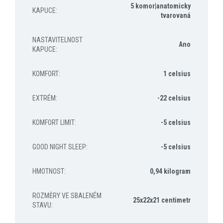
5 komor|anatomicky
KAPUCE
:
tvarovaná
NASTAVITELNOST
Ano
KAPUCE
:
KOMFORT
:
1 celsius
EXTRÉM
:
-22 celsius
KOMFORT LIMIT
:
-5 celsius
GOOD NIGHT SLEEP
:
-5 celsius
HMOTNOST
:
0,94 kilogram
ROZMĚRY VE SBALENÉM
25x22x21 centimetr
STAVU
: