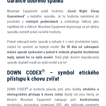
Garance dobrého spánku
Mountain Equipment uvádí hodnotu „
Good Night Sleep
Guaranteed
“ u každého spacáku. Je to hodnota naměřená při
používání v
reálných podmínkách
a zohledňuje faktory jako
například vítr a vlhkost. Mountain Equipment doporučuje se při výběru
spacáku zaměřit právě na tuhle hodnotu.
Pokud zakoupíš tento spacák a nebude ti v něm dostatečné teplo,
můžeš ho vyměnit za teplejší model.
Do 30 dnů od zakoupení
můžeš spacák vyzkoušet a pokud ti nebude připadat dostatečně
teplý, vyměň ho za vyšší model.
Stačí přijít, donést nepoškozený
spacák, doplatit rozdíl za vyšší model a je to!
®
DOWN CODEX
– symbol etického
přístupu k chovu zvířat
®
DOWN CODEX
je kontrola původu peří, jeho kvality,
etického a
ekologického přístupu k chovu zvířat
. Každý rok jsou farmy, ze
kterých Mountain Equipment nakupuje peří,
kontrolovány
nezávislou švýcarskou organizací IDFL, aby splňovaly parametry