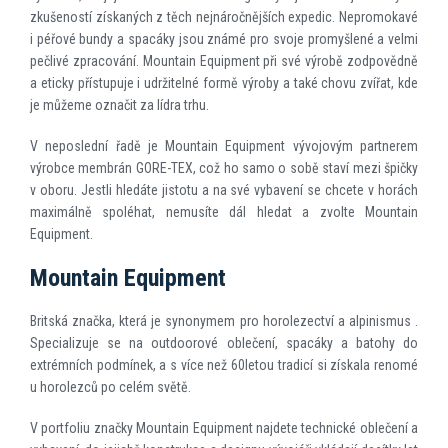
zkušeností získaných z těch nejnáročnějších expedic. Nepromokavé
i péřové bundy a spacáky jsou známé pro svoje promyšlené a velmi
pečlivé zpracování. Mountain Equipment při své výrobě zodpovědně
a eticky přístupuje i udržitelné formě výroby a také chovu zvířat, kde
je můžeme označit za lídra trhu.
V neposlední řadě je Mountain Equipment vývojovým partnerem
výrobce membrán GORE-TEX, což ho samo o sobě staví mezi špičky
v oboru. Jestli hledáte jistotu a na své vybavení se chcete v horách
maximálně spoléhat, nemusíte dál hledat a zvolte Mountain
Equipment.
Mountain Equipment
Britská značka, která je synonymem pro horolezectví a alpinismus .
Specializuje se na outdoorové oblečení, spacáky a batohy do
extrémních podmínek, a s více než 60letou tradicí si získala renomé
u horolezců po celém světě.
V portfoliu značky Mountain Equipment najdete technické oblečení a