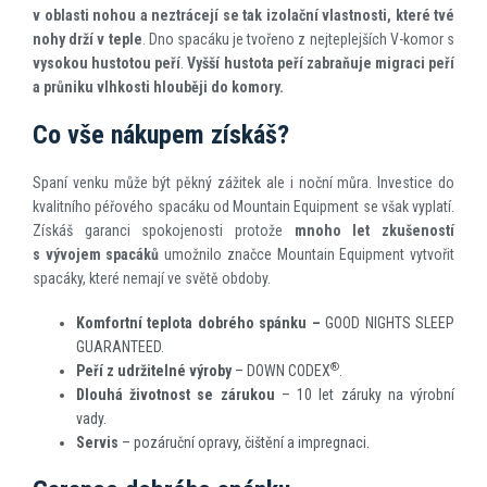
v oblasti nohou a neztrácejí se tak izolační vlastnosti, které tvé
nohy drží v teple
. Dno spacáku je tvořeno z nejteplejších V-komor s
vysokou hustotou peří
.
Vyšší hustota peří zabraňuje migraci peří
a průniku vlhkosti hlouběji do komory.
Co vše nákupem získáš?
Spaní venku může být pěkný zážitek ale i noční můra. Investice do
kvalitního péřového spacáku od Mountain Equipment se však vyplatí.
Získáš garanci spokojenosti protože
mnoho let zkušeností
s vývojem spacáků
umožnilo značce Mountain Equipment vytvořit
spacáky, které nemají ve světě obdoby.
Komfortní teplota dobrého spánku –
GOOD NIGHTS SLEEP
GUARANTEED.
®
Peří z udržitelné výroby
– DOWN CODEX
.
Dlouhá životnost se zárukou
– 10 let záruky na výrobní
vady.
Servis
– pozáruční opravy, čištění a impregnaci.