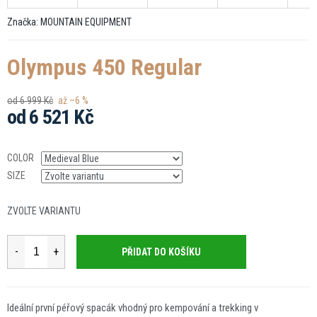
Značka:
MOUNTAIN EQUIPMENT
Olympus 450 Regular
od 6 999 Kč
až –6 %
od
6 521 Kč
Měrná
cena:
COLOR
SIZE
ZVOLTE VARIANTU
PŘIDAT DO KOŠÍKU
Ideální první péřový spacák vhodný pro kempování a trekking v