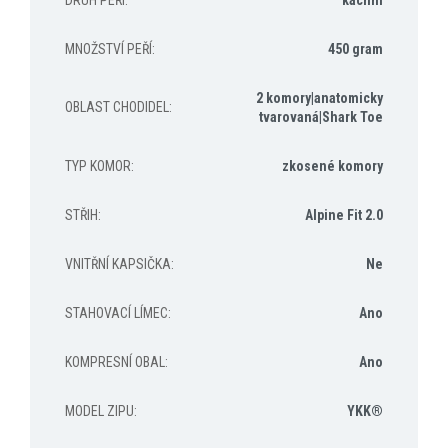
DRUH PEŘÍ
:
kachní
MNOŽSTVÍ PEŘÍ
:
450 gram
2 komory|anatomicky
OBLAST CHODIDEL
:
tvarovaná|Shark Toe
TYP KOMOR
:
zkosené komory
STŘIH
:
Alpine Fit 2.0
VNITŘNÍ KAPSIČKA
:
Ne
STAHOVACÍ LÍMEC
:
Ano
KOMPRESNÍ OBAL
:
Ano
MODEL ZIPU
:
YKK®