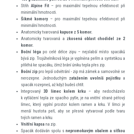
Střih
Alpine Fit
– pro maximální tepelnou efektivnost při
minimální hmotnosti.
Šikmé komory
– pro maximální tepelnou efektivnost při
minimální hmotnosti.
Anatomicky tvarovaná
kapuce z 5 komor.
Anatomicky tvarovaná a
zkosená oblast chodidel ze 2
komor.
Boční léga
po celé délce zipu – nejslabší místo spacáků
bývá zip. Trojúhelníková léga je vyplněna peřím a syntetikou a
přiléhá ke spacáku, čímž brání úniku tepla přes zip.
Boční zip
pro lepší odvětrání - zip má zámek a samovolně se
nerozepne. Jednoduchým
zatažením
uvolníš pojistku
a
spacák rozepneš, až když budeš chtít.
Integrovaný
3D
límec kolem krku
– aby nedocházelo
k vytláčení tepla ze spacího pytle, je na vnitřní straně péřový
límec, který vyplní prostor kolem ramen a krku. V límci je
menší hustota peří, aby se přesně vytvaroval podle tvaru
tvých ramen a krku.
Vnitřní kapsa
na zip.
Spacák dodáván spolu s
nepromokavým obalem a síťkou