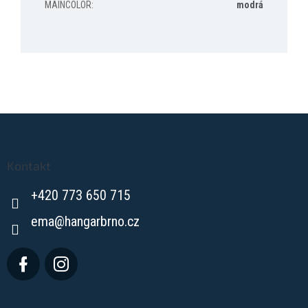
MAINCOLOR
:
modrá
Z
á
p
a
Kontakt
t
+420 773 650 715
í
ema
@
hangarbrno.cz