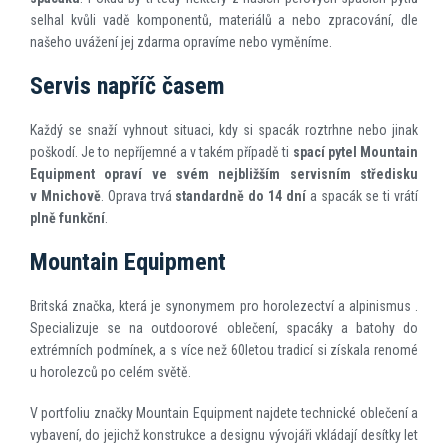
selhal kvůli vadě komponentů, materiálů a nebo zpracování, dle
našeho uvážení jej zdarma opravíme nebo vyměníme.
Servis napříč časem
Každý se snaží vyhnout situaci, kdy si spacák roztrhne nebo jinak
poškodí. Je to nepříjemné a v takém případě ti
spací pytel
Mountain
Equipment opraví ve svém nejbližším servisním středisku
v Mnichově
. Oprava trvá
standardně do 14 dní
a spacák se ti vrátí
plně funkční
.
Mountain Equipment
Britská značka, která je synonymem pro horolezectví a alpinismus .
Specializuje se na outdoorové oblečení, spacáky a batohy do
extrémních podmínek, a s více než 60letou tradicí si získala renomé
u horolezců po celém světě.
V portfoliu značky Mountain Equipment najdete technické oblečení a
vybavení, do jejichž konstrukce a designu vývojáři vkládají desítky let