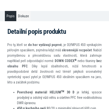
Popis
Diskuze
Detailní popis produktu
Pro ty, kteří se
do hor vydávají poprvé
, je OLYMPUS 450 vynikajícím
péřovým spacákem, zejména když máš
skromnější rozpočet
. Nabízí
promyšlenou a přesvědčivou sadu vlastností, která zahrnuje
®
například peří odpovídající normě
DOWN CODEX
nebo tkaniny
bez
obsahu PFC
. Díky lepší sbalitelnosti, nižší hmotnosti a
pravděpodobně delší životnosti než téměř jakýkoli srovnatelný
syntetický spací pytel je OLYMPUS 450 ideálním spacákem na jaro,
léto a začátek podzimu.
TM
Povrchový materiál HELIUM
30 D
je lehký, vysoce
prodyšný a odolný vůči větru a ošetřen PFC free voděodolnou
DWR úpravou.
450 g kachního peří
80/20 s minimální plnivostí 600 cuin.