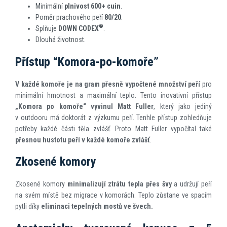
Minimální
plnivost 600+ cuin
.
Poměr prachového peří
80/20
.
®
Splňuje
DOWN CODEX
.
Dlouhá životnost.
Přístup “Komora-po-komoře”
V každé komoře je na gram přesně vypočtené množství peří
pro
minimální hmotnost a maximální teplo. Tento inovativní přístup
„Komora po komoře“
vyvinul Matt Fuller
, který jako jediný
v outdooru má doktorát z výzkumu peří. Tenhle přístup zohledňuje
potřeby každé části těla zvlášť. Proto Matt Fuller vypočítal také
přesnou hustotu peří v každé komoře zvlášť
.
Zkosené komory
Zkosené komory
minimalizují ztrátu tepla přes švy
a udržují peří
na svém místě bez migrace v komorách. Teplo zůstane ve spacím
pytli díky
eliminaci tepelných mostů ve švech.