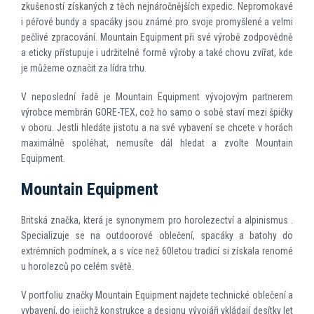
zkušeností získaných z těch nejnáročnějších expedic. Nepromokavé
i péřové bundy a spacáky jsou známé pro svoje promyšlené a velmi
pečlivé zpracování. Mountain Equipment při své výrobě zodpovědně
a eticky přístupuje i udržitelné formě výroby a také chovu zvířat, kde
je můžeme označit za lídra trhu.
V neposlední řadě je Mountain Equipment vývojovým partnerem
výrobce membrán GORE-TEX, což ho samo o sobě staví mezi špičky
v oboru. Jestli hledáte jistotu a na své vybavení se chcete v horách
maximálně spoléhat, nemusíte dál hledat a zvolte Mountain
Equipment.
Mountain Equipment
Britská značka, která je synonymem pro horolezectví a alpinismus .
Specializuje se na outdoorové oblečení, spacáky a batohy do
extrémních podmínek, a s více než 60letou tradicí si získala renomé
u horolezců po celém světě.
V portfoliu značky Mountain Equipment najdete technické oblečení a
vybavení, do jejichž konstrukce a designu vývojáři vkládají desítky let