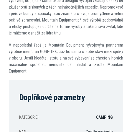
vybavení, do jejichž konstrukce a designu vývojáři vkládají desítky let
zkušeností získaných z těch nejnáročnějších expedic. Nepromokavé
i péřové bundy a spacáky jsou známé pro svoje promyšlené a velmi
pečlivé zpracování. Mountain Equipment při své výrobě zodpovědně
a eticky přístupuje i udržitelné formě výroby a také chovu zvířat, kde
je můžeme označit za lídra trhu.
V neposlední řadě je Mountain Equipment vývojovým partnerem
výrobce membrán GORE-TEX, což ho samo o sobě staví mezi špičky
v oboru. Jestli hledáte jistotu a na své vybavení se chcete v horách
maximálně spoléhat, nemusíte dál hledat a zvolte Mountain
Equipment.
Doplňkové parametry
KATEGORIE
:
CAMPING
EAN
:
Zvolte variantu