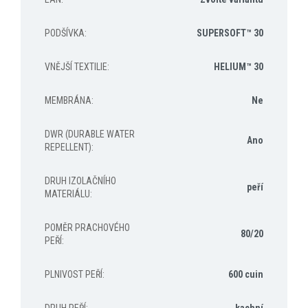
PODŠÍVKA
:
SUPERSOFT™ 30
VNĚJŠÍ TEXTILIE
:
HELIUM™ 30
MEMBRÁNA
:
Ne
DWR (DURABLE WATER
Ano
REPELLENT)
:
DRUH IZOLAČNÍHO
peří
MATERIÁLU
:
POMĚR PRACHOVÉHO
80/20
PEŘÍ
:
PLNIVOST PEŘÍ
:
600 cuin