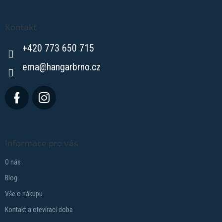
á
p
a
Kontakt
t
+420 773 650 715
í
ema
@
hangarbrno.cz
Informace pro vás
O nás
Blog
Vše o nákupu
Kontakt a otevírací doba