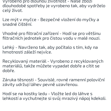
Vyrobeno pro dlouhou životnost -
Naše zboží
dlouhodobé spotřeby je vyrobeno tak, aby vydrželo
celý život.
Lze mýt v myčce -
Bezpečné vložení do myčky a
snadné čištění.
Vhodné pro filtrační zařízení -
Hodí se pro většinu
filtračních jednotek pro čistou vodu v malé nouzi.
Lehký -
Navrženo tak, aby počítalo s tím, kdy na
hmotnosti záleží nejvíce.
Recyklovaný materiál -
Vyrobeno z recyklovaných
materiálů, takže můžete vypadat dobře a cítit se
dobře.
Záruka těsnosti -
Souvislé, rovné ramenní poloviční
závity udržují láhev pevně uzavřenou.
Hodí se na kostky ledu -
Vložte led do láhve s
lehkostí a vychutnejte si svůj mrazivý nápoj kdekoli.