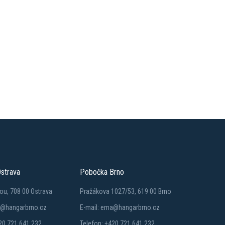
strava
Pobočka Brno
ou, 708 00 Ostrava
Pražákova 1027/53, 619 00 Brno
a@hangarbrno.cz
E-mail: ema@hangarbrno.cz
20 721 641 232
Telefon: +420 721 641 232