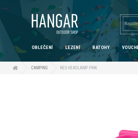
Přejít
na
obsah
OBLEČENÍ
LEZENÍ
BATOHY
VOUCH
Domů
CAMPING
NEO HEADLAMP PINK