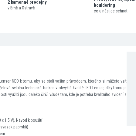
2 kamenné prodejny
bouldering
v Brně a Ostravě
co u nás jde sehnat
 Lenser NEO k tomu, aby se stali vaším průvodcem, kterého si můžete vzít
ová svítilna technické funkce v obvyklé kvalitě LED Lenser, díky tomu je
ti využití jsou daleko širší, všude tam, kde je potřeba kvalitního svícení s
 x 1,5 V),
Návod k použití
ý svazek paprsků)
rií