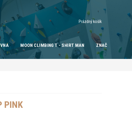
Nákupní
Prázdný košík
košík
OVNA
MOON CLIMBING T - SHIRT MAN
ZNAČKY
 PINK