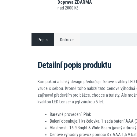
Doprava ZDARMA
nad 2000 Kč
Popis
Diskuze
Detailní popis produktu
Kompaktní a lehký design předurčuje čelové svítilny LED
všude s sebou. Kromě toho nabízí tato cenově výhodná čel
zajímavá především pro běžce, chodce a turisty. Ale možnos
kvalitou LED Lenser a její zárukou 5 let.
Barevné provedení: Pink
Balení obsahuje:1 ks čelovka, 1 sada baterií AAA (3
Vlastnosti: 16:9 Bright & Wide Beam (jasný a širok
Cenově výhodný provoz pomocí 3 x AAA 1,5 V bate