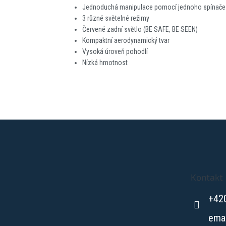
Jednoduchá manipulace pomocí jednoho spínače
3 různé světelné režimy
Červené zadní světlo (BE SAFE, BE SEEN)
Kompaktní aerodynamický tvar
Vysoká úroveň pohodlí
Nízká hmotnost
Z
á
p
a
t
Kontakt
í
+42
ema