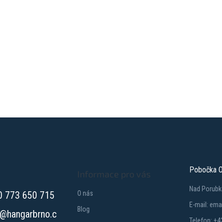
Pobočka O
Informace pro vás
Nad Porubk
0 773 650 715
O nás
E-mail: em
Blog
@
hangarbrno.c
Telefon: +4