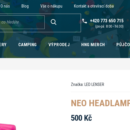
O nás
Blog
Vše o nákupu
Kontakt a otevírací doba
+420 773 650 715
HLEDAT
ERY
CAMPING
VÝPRODEJ
HNG MERCH
PŮJČ
Značka:
LED LENSER
NEO HEADLAMP
500 Kč
Měrná