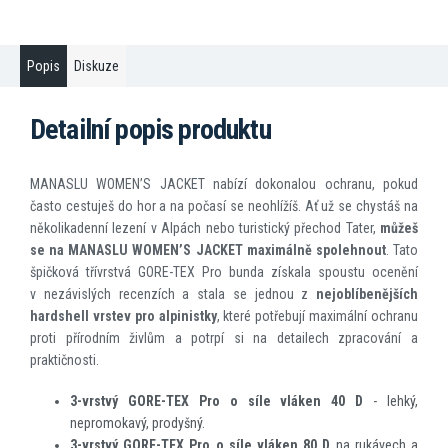
Popis
Diskuze
Detailní popis produktu
MANASLU WOMEN’S JACKET nabízí dokonalou ochranu, pokud
často cestuješ do hor a na počasí se neohlížíš. Ať už se chystáš na
několikadenní lezení v Alpách nebo turistický přechod Tater,
můžeš
se na MANASLU WOMEN’S
JACKET maximálně spolehnout
. Tato
špičková třívrstvá GORE-TEX Pro bunda získala spoustu ocenění
v nezávislých recenzích a stala se jednou z
nejoblíbenějších
hardshell vrstev pro alpinistky
, které potřebují maximální ochranu
proti přírodním živlům a potrpí si na detailech zpracování a
praktičnosti.
3-vrstvý GORE-TEX Pro o síle vláken 40 D
- lehký,
nepromokavý, prodyšný.
3-vrstvý GORE-TEX Pro o síle vláken 80 D
na rukávech a