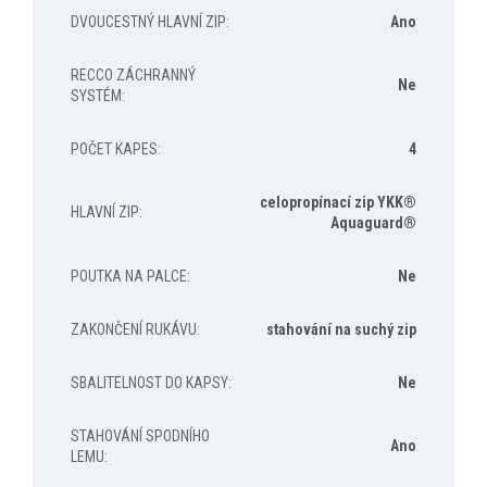
DVOUCESTNÝ HLAVNÍ ZIP
:
Ano
RECCO ZÁCHRANNÝ
Ne
SYSTÉM
:
POČET KAPES
:
4
celopropínací zip YKK®
HLAVNÍ ZIP
:
Aquaguard®
POUTKA NA PALCE
:
Ne
ZAKONČENÍ RUKÁVU
:
stahování na suchý zip
SBALITELNOST DO KAPSY
:
Ne
STAHOVÁNÍ SPODNÍHO
Ano
LEMU
: