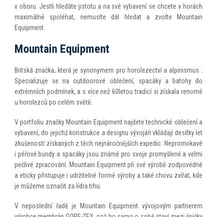
v oboru. Jestli hledáte jistotu a na své vybavení se chcete v horách
maximálně spoléhat, nemusíte dál hledat a zvolte Mountain
Equipment.
Mountain Equipment
Britská značka, která je synonymem pro horolezectví a alpinismus .
Specializuje se na outdoorové oblečení, spacáky a batohy do
extrémních podmínek, a s více než 60letou tradicí si získala renomé
u horolezců po celém světě.
V portfoliu značky Mountain Equipment najdete technické oblečení a
vybavení, do jejichž konstrukce a designu vývojáři vkládají desítky let
zkušeností získaných z těch nejnáročnějších expedic. Nepromokavé
i péřové bundy a spacáky jsou známé pro svoje promyšlené a velmi
pečlivé zpracování. Mountain Equipment při své výrobě zodpovědně
a eticky přístupuje i udržitelné formě výroby a také chovu zvířat, kde
je můžeme označit za lídra trhu.
V neposlední řadě je Mountain Equipment vývojovým partnerem
výrobce membrán GORE-TEX, což ho samo o sobě staví mezi špičky