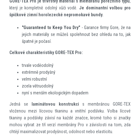
GORE-TEX Pro je třívrstvý materiál s membránu porézního typu
,
který je kompletně odolný vůči vodě.
Je dominantní volbou pro
špičkové zimní horolezecké nepromokavé bundy.
"Guaranteed to Keep You Dry"
- Garance firmy Gore, že na
jejich materiály se můžeš spolehnout bez ohledu na to, jak
špatné je počasí.
Celkové charakteristiky GORE-TEX Pro:
trvale voděodolný
extrémně prodyšný
velmi robustní
zcela větruodolný
nyní s menším ekologickým dopadem
Jedná se
laminátovou konstrukci
s membránou GORE-TEX
vloženou mezi lícovou tkaninu a vnitřní podšívku. Volba lícové
tkaniny a podšívky závisí na každé značce, kromě toho si značky
mohou vybrat ze tří verzí membrány Pro v závislosti na tom, zda
chtějí maximalizovat prodyšnost, odolnost nebo elasticitu.