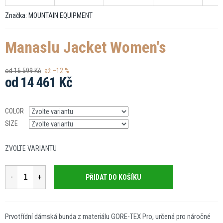
Značka:
MOUNTAIN EQUIPMENT
Manaslu Jacket Women's
od 16 599 Kč
až –12 %
od
14 461 Kč
Měrná
cena:
COLOR
SIZE
ZVOLTE VARIANTU
PŘIDAT DO KOŠÍKU
Prvotřídní dámská bunda z materiálu GORE-TEX Pro, určená pro náročné