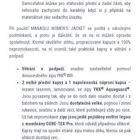
Samostatná šňůrka pro stahování přední a zadní části, aby
nehrozilo zachycení do karabiny když si ji připínáš na
materiálové oko sedacího úvazku.
Při použití MANASLU WOMEN'S JACKET se počítá s náročnými
podmínkami, a proto je důležité, že se na ni můžeš opravdu
spolehnout. Kromě skvělého střihu, propracované kapuce a 100%
nepromokavosti, na ní oceníš také praktické kapsy a větrání v
podpaží.
Větrání v podpaží
, snadno nastavitelné pomocí
®
dvoucestného zipu YKK
WR.
2 velké přední kapsy a 1 napoleonská náprsní kapsa
–
®
®
řezané laserem, laminované, se zipy
YKK
Aquaguard
.
Jsou posazeny tak, aby se do nich dalo snadno dostat i s
batohem na zádech. Jsou
dostatečně velké
, pojmou i zimní
rukavice, svačinu a další věci, které potřebuješ vždy po ruce.
Už tak nepromokavé
zipy jsou ještě pojištěny vnitřní légou
z membrány GORE-TEX Pro
, která odvádí případnou vlhkost.
Kapsy mají na spodní straně zipu malou dírku, kterou se pak
vlhkost dostává ven.