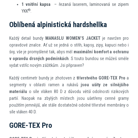
1 vnitřní kapsa
– řezaná laserem, laminovaná se zipem
®
YKK
.
Oblíbená alpinistická hardshellka
Každý detail bundy
MANASLU WOMEN’S JACKET
je navržen pro
opravdové znalce. Ať už se jedná o střih, kapsy, zipy, kapuci nebo i
švy, vše je promyšlené tak, abys měl
maximální komfort a ochranu
v opravdu drsných podmínkách
. S touto bundou se můžeš směle
vydat vstříc novým zážitkům. Jsi připraven?
Každý centimetr bundy je zhotoven z
třívrstvého GORE-TEX Pro
a
segmenty v oblasti ramen a rukávů
jsou ušity ze silnějšího
materiálu
o síle vláken 80 D z důvodu větší odolnosti rizikových
partií. Naopak na zbylých místech jsou ušetřeny cenné gramy
použitím jemnější, ale stále dostatečně odolné třívrstvé membrány o
síle vláken 40 D.
GORE-TEX Pro