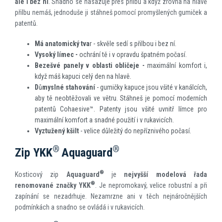
ale i bez ní
. Snadno se nasazuje přes přilbu a když zrovna na hlavě
přilbu nemáš, jednoduše ji stáhneš pomocí promyšlených gumiček a
patentů.
Má anatomický tva
r - skvěle sedí s přilbou i bez ní.
Vysoký límec -
ochrání tě i v opravdu špatném počasí.
Bezešvé panely v oblasti obličeje -
maximální komfort i,
když máš kapuci celý den na hlavě.
D
ů
myslné stahování
- gumičky kapuce jsou všité v kanálcích,
aby tě neobtěžovali ve větru. Stáhneš je pomocí moderních
patentů Cohaesive™. Patenty jsou všité uvnitř límce pro
maximální komfort a snadné použití i v rukavicích.
Vyztužený kšilt
- velice důležitý do nepříznivého počasí.
®
®
Zip YKK
Aquaguard
®
Kosticový zip
Aquaguard
je
nejvyšší modelová řada
®
renomované značky YKK
. Je nepromokavý, velice robustní a při
zapínání se nezadrhuje. Nezamrzne ani v těch nejnáročnějších
podmínkách a snadno se ovládá i v rukavicích.