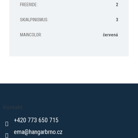
FREERIDE
:
2
SKIALPINISMUS
:
3
MAINCOLOR
:
červená
Z
á
p
a
Kontakt
t
+420 773 650 715
í
ema
@
hangarbrno.cz