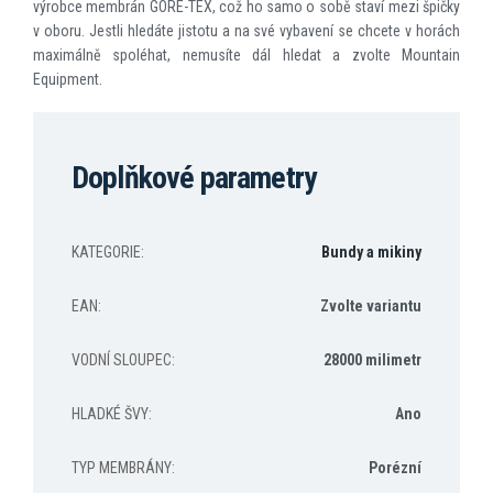
výrobce membrán GORE-TEX, což ho samo o sobě staví mezi špičky
v oboru. Jestli hledáte jistotu a na své vybavení se chcete v horách
maximálně spoléhat, nemusíte dál hledat a zvolte Mountain
Equipment.
Doplňkové parametry
KATEGORIE
:
Bundy a mikiny
EAN
:
Zvolte variantu
VODNÍ SLOUPEC
:
28000 milimetr
HLADKÉ ŠVY
:
Ano
TYP MEMBRÁNY
:
Porézní