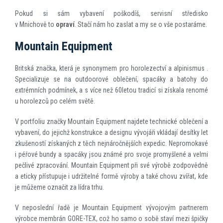
Pokud si sám vybavení poškodíš, servisní středisko
v Mnichově to
opraví
. Stačí nám ho zaslat a my se o vše postaráme.
Mountain Equipment
Britská značka, která je synonymem pro horolezectví a alpinismus .
Specializuje se na outdoorové oblečení, spacáky a batohy do
extrémních podmínek, a s více než 60letou tradicí si získala renomé
u horolezců po celém světě.
V portfoliu značky Mountain Equipment najdete technické oblečení a
vybavení, do jejichž konstrukce a designu vývojáři vkládají desítky let
zkušeností získaných z těch nejnáročnějších expedic. Nepromokavé
i péřové bundy a spacáky jsou známé pro svoje promyšlené a velmi
pečlivé zpracování. Mountain Equipment při své výrobě zodpovědně
a eticky přístupuje i udržitelné formě výroby a také chovu zvířat, kde
je můžeme označit za lídra trhu.
V neposlední řadě je Mountain Equipment vývojovým partnerem
výrobce membrán GORE-TEX, což ho samo o sobě staví mezi špičky