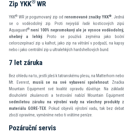
®
Zip YKK
WR
®
®
YKK
WR je pogumovaný zip od
renomované značky
YKK
. Jedná
se o voděodolný zip. Proti nejvyšší řadě kosticových zipú
®
Aquaguard
není 100% nepromokavý ale je vysoce voděodolný,
ohebný a lehký.
Proto se používá zejména jako boční
celorozepínací zip u kalhot, jako zip na větrání v podpaží, na kapsy
nebo i jako centrální zip u ultralehkých hardshellových bund.
7 let záruka
Bez ohledu na to, jestli jdeš k tatranskému plesu, na Matterhorn nebo
Mt. Everest,
musíš se na své vybavení spolehnout
. Značka
Mountain Equipment své kvalitě opravdu důvěřuje. Na základě
dlouholeté zkušenosti a testování nabízí Mountain Equipment
sedmiletou záruku na výrobní vady na všechny produkty z
materiálu GORE-TEX
. Pokud objevíš výrobní vadu, tak bez debat
zboží opravíme, vyměníme nebo ti vrátíme peníze.
Pozáruční servis