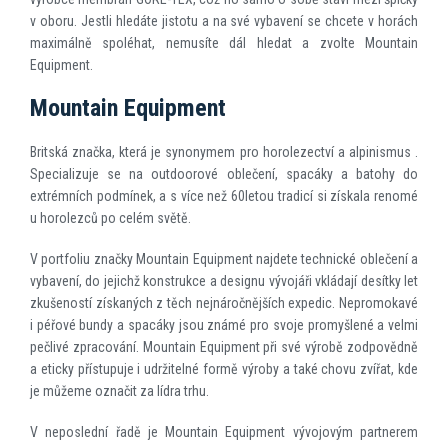
v oboru. Jestli hledáte jistotu a na své vybavení se chcete v horách
maximálně spoléhat, nemusíte dál hledat a zvolte Mountain
Equipment.
Mountain Equipment
Britská značka, která je synonymem pro horolezectví a alpinismus .
Specializuje se na outdoorové oblečení, spacáky a batohy do
extrémních podmínek, a s více než 60letou tradicí si získala renomé
u horolezců po celém světě.
V portfoliu značky Mountain Equipment najdete technické oblečení a
vybavení, do jejichž konstrukce a designu vývojáři vkládají desítky let
zkušeností získaných z těch nejnáročnějších expedic. Nepromokavé
i péřové bundy a spacáky jsou známé pro svoje promyšlené a velmi
pečlivé zpracování. Mountain Equipment při své výrobě zodpovědně
a eticky přístupuje i udržitelné formě výroby a také chovu zvířat, kde
je můžeme označit za lídra trhu.
V neposlední řadě je Mountain Equipment vývojovým partnerem