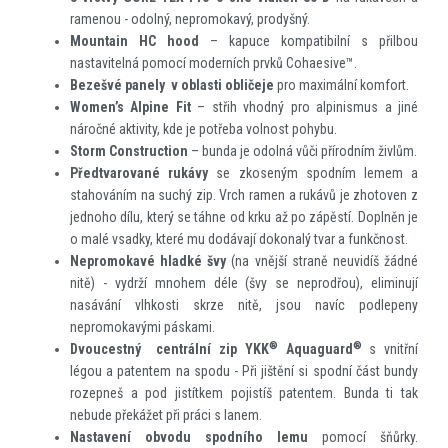
ramenou - odolný, nepromokavý, prodyšný.
Mountain HC hood
– kapuce kompatibilní s přilbou
nastavitelná pomocí moderních prvků Cohaesive™.
Bezešvé panely v oblasti obličeje
pro maximální komfort.
Women’s Alpine Fit
– střih vhodný pro alpinismus a jiné
náročné aktivity, kde je potřeba volnost pohybu.
Storm Construction
– bunda je odolná vůči přírodním živlům.
Předtvarované rukávy
se zkoseným spodním lemem a
stahováním na suchý zip. Vrch ramen a rukávů je zhotoven z
jednoho dílu, který se táhne od krku až po zápěstí. Doplněn je
o malé vsadky, které mu dodávají dokonalý tvar a funkčnost.
Nepromokavé hladké švy
(na vnější straně neuvidíš žádné
nitě) - vydrží mnohem déle (švy se neprodřou), eliminují
nasávání vlhkosti skrze nitě, jsou navíc podlepeny
nepromokavými páskami.
®
®
Dvoucestný centrální zip YKK
Aquaguard
s vnitřní
légou a patentem na spodu - Při jištění si spodní část bundy
rozepneš a pod jistítkem pojistíš patentem. Bunda ti tak
nebude překážet při práci s lanem.
Nastavení obvodu spodního lemu
pomocí šňůrky.