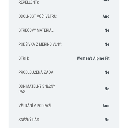
REPELLENT)
:
ODOLNOST VŮČI VĚTRU
:
Ano
STREČOVÝ MATERIÁL
:
Ne
PODŠÍVKA Z MERINO VLNY
:
Ne
STŘIH
:
Women's Alpine Fit
PRODLOUŽENÁ ZÁDA
:
Ne
ODNÍMATELNÝ SNĚŽNÝ
Ne
PÁS
:
VĚTRÁNÍ V PODPAŽÍ
:
Ano
SNĚŽNÝ PÁS
:
Ne