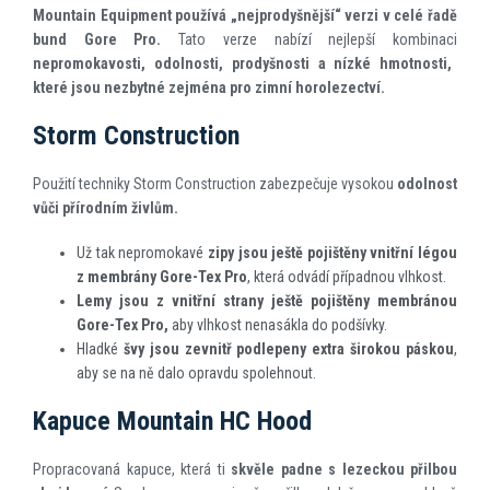
Mountain Equipment používá „nejprodyšnější“ verzi v celé řadě
bund Gore Pro.
Tato verze nabízí nejlepší kombinaci
nepromokavosti, odolnosti, prodyšnosti a nízké hmotnosti,
které jsou nezbytné zejména pro zimní horolezectví.
Storm Construction
Použití techniky Storm Construction zabezpečuje vysokou
odolnost
vůči přírodním živlům.
Už tak nepromokavé
zipy jsou ještě pojištěny vnitřní légou
z membrány Gore-Tex Pro
, která odvádí případnou vlhkost.
Lemy jsou z vnitřní strany ještě pojištěny membránou
Gore-Tex Pro,
aby vlhkost nenasákla do podšívky.
Hladké
švy jsou zevnitř podlepeny extra širokou páskou
,
aby se na ně dalo opravdu spolehnout.
Kapuce Mountain HC Hood
Propracovaná kapuce, která ti
skvěle padne s lezeckou přilbou