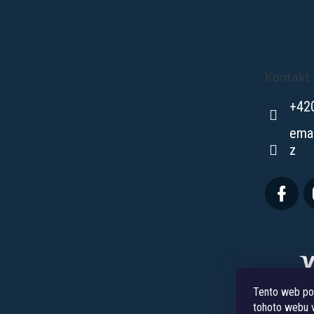
Z
á
p
a
t
Kontakt
í
+42
ema
z
Tento web po
tohoto webu v