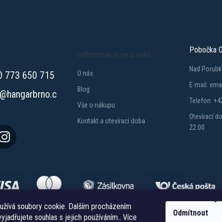
Pobočka O
Informace pro vás
Nad Porubk
0 773 650 715
O nás
E-mail: em
Blog
@
hangarbrno.c
Telefon: +4
Vše o nákupu
Otevírací d
Kontakt a otevírací doba
22:00
užívá soubory cookie. Dalším procházením
Odmítnout
yjadřujete souhlas s jejich používáním.. Více