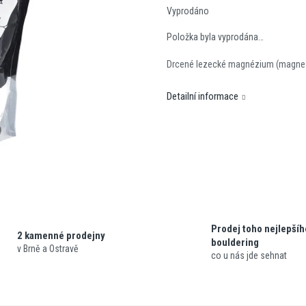
cena:
Vyprodáno
Položka byla vyprodána…
Drcené lezecké magnézium (magnes
Detailní informace
Prodej toho nejlepšíh
2 kamenné prodejny
bouldering
v Brně a Ostravě
co u nás jde sehnat