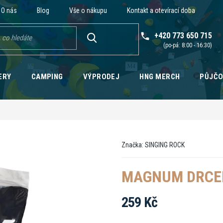
O nás
Blog
Vše o nákupu
Kontakt a otevírací doba
+420 773 650 715
HLEDAT
ERY
CAMPING
VÝPRODEJ
HNG MERCH
PŮJČ
Značka:
SINGING ROCK
MAGNUM DRCEN
259 Kč
Měrná