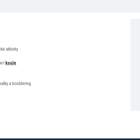
é aktivity
ací
koule
alky a bouldering