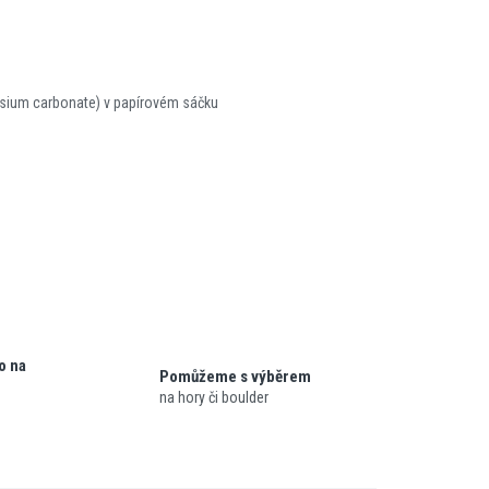
ium carbonate) v papírovém sáčku
o na
Pomůžeme s výběrem
na hory či boulder