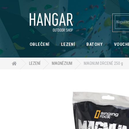
Přejít
na
obsah
OBLEČENÍ
LEZENÍ
BATOHY
VOUCH
Domů
LEZENÍ
MAGNÉZIUM
MAGNUM DRCENÉ 250 g