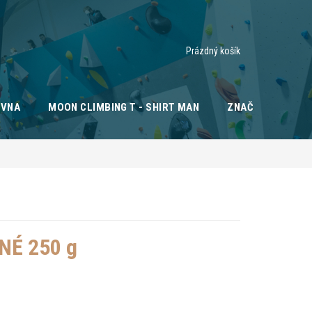
Nákupní
Prázdný košík
košík
OVNA
MOON CLIMBING T - SHIRT MAN
ZNAČKY
É 250 g