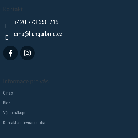
p
a
Kontakt
t
+420 773 650 715
í
ema
@
hangarbrno.cz
Informace pro vás
O nás
Blog
Vše o nákupu
Kontakt a otevírací doba