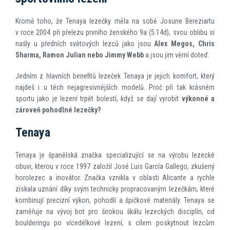
Kromě toho, že Tenaya lezečky měla na sobě Josune Bereziartu
v roce 2004 při přelezu prvního ženského 9a (5.14d), svou oblibu si
našly u předních světových lezců jako jsou
Alex Megos, Chris
Sharma, Ramon Julian nebo Jimmy Webb
a jsou jim věrní doteď.
Jedním z hlavních benefitů lezeček Tenaya je jejich komfort, který
najdeš i u těch nejagresivnějších modelů. Proč při tak krásném
sportu jako je lezení trpět bolestí, když se dají vyrobit
výkonné a
zároveň pohodlné lezečky?
Tenaya
Tenaya je španělská značka specializující se na výrobu lezecké
obuvi, kterou v roce 1997 založil José Luis García Gallego, zkušený
horolezec a inovátor. Značka vznikla v oblasti Alicante a rychle
získala uznání díky svým technicky propracovaným lezečkám, které
kombinují precizní výkon, pohodlí a špičkové materiály. Tenaya se
zaměřuje na vývoj bot pro širokou škálu lezeckých disciplín, od
boulderingu po vícedélkové lezení, s cílem poskytnout lezcům