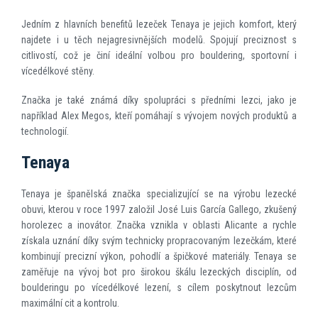
Jedním z hlavních benefitů lezeček Tenaya je jejich komfort, který
najdete i u těch nejagresivnějších modelů. Spojují preciznost s
citlivostí, což je činí ideální volbou pro bouldering, sportovní i
vícedélkové stěny.
Značka je také známá díky spolupráci s předními lezci, jako je
například Alex Megos, kteří pomáhají s vývojem nových produktů a
technologií.
Tenaya
Tenaya je španělská značka specializující se na výrobu lezecké
obuvi, kterou v roce 1997 založil José Luis García Gallego, zkušený
horolezec a inovátor. Značka vznikla v oblasti Alicante a rychle
získala uznání díky svým technicky propracovaným lezečkám, které
kombinují precizní výkon, pohodlí a špičkové materiály. Tenaya se
zaměřuje na vývoj bot pro širokou škálu lezeckých disciplín, od
boulderingu po vícedélkové lezení, s cílem poskytnout lezcům
maximální cit a kontrolu.