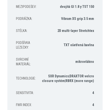
MEZIPODEŠEV
:
dvojitá GI 1.8 y TST 150
PODRÁŽKA
:
Vibram XS grip 3.5 mm
STÉLKA
:
2D multi-layer Stretchtex
PODŠÍVKA
TXT ošetřená bavlna
LEZEČKY
:
SVRCHNÍ
mikrovlákno
MATERIÁL
:
SXR Dynamics|DRAXTOR velcro
TECHNOLOGIE
:
closure systém|RBRX (more range)
SENSITIVITA
:
4
FWR INDEX
:
4