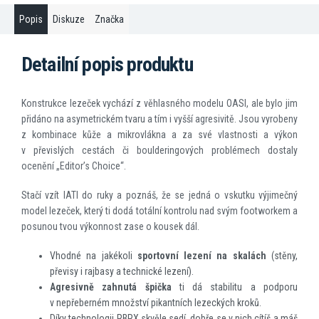
Popis
Diskuze
Značka
Detailní popis produktu
Konstrukce lezeček vychází z věhlasného modelu OASI, ale bylo jim
přidáno na asymetrickém tvaru a tím i vyšší agresivitě. Jsou vyrobeny
z kombinace kůže a mikrovlákna a za své vlastnosti a výkon
v převislých cestách či boulderingových problémech dostaly
ocenění „Editor’s Choice“.
Stačí vzít IATI do ruky a poznáš, že se jedná o vskutku výjimečný
model lezeček, který ti dodá totální kontrolu nad svým footworkem a
posunou tvou výkonnost zase o kousek dál.
Vhodné na jakékoli
sportovní lezení na skalách
(stěny,
převisy i rajbasy a technické lezení).
Agresivně zahnutá špička
ti dá stabilitu a podporu
v nepřeberném množství pikantních lezeckých kroků.
Díky technologii RBRX skvěle sedí, dobře se v nich cítíš a máš