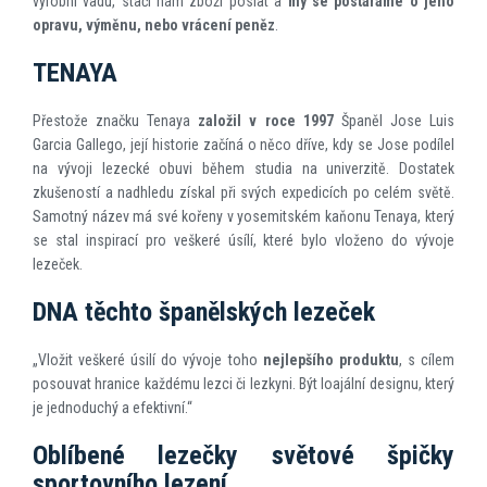
výrobní vadu, stačí nám zboží poslat a
my se postaráme o jeho
opravu, výměnu, nebo vrácení peněz
.
TENAYA
Přestože značku Tenaya
založil v roce 1997
Španěl Jose Luis
Garcia Gallego, její historie začíná o něco dříve, kdy se Jose podílel
na vývoji lezecké obuvi během studia na univerzitě. Dostatek
zkušeností a nadhledu získal při svých expedicích po celém světě.
Samotný název má své kořeny v yosemitském kaňonu Tenaya, který
se stal inspirací pro veškeré úsílí, které bylo vloženo do vývoje
lezeček.
DNA těchto španělských lezeček
„Vložit veškeré úsilí do vývoje toho
nejlepšího produktu
, s cílem
posouvat hranice každému lezci či lezkyni. Být loajální designu, který
je jednoduchý a efektivní.“
Oblíbené lezečky světové špičky
sportovního lezení