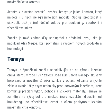
maximální cit a kontrolu.
Jedním z hlavních benefitů lezeček Tenaya je jejich komfort, který
najdete i u těch nejagresivnějších modelů. Spojují preciznost s
citlivostí, což je činí ideální volbou pro bouldering, sportovní i
vícedélkové stěny.
Značka je také známá díky spolupráci s předními lezci, jako je
například Alex Megos, kteří pomáhají s vývojem nových produktů a
technologií.
Tenaya
Tenaya je španělská značka specializující se na výrobu lezecké
obuvi, kterou v roce 1997 založil José Luis García Gallego, zkušený
horolezec a inovátor. Značka vznikla v oblasti Alicante a rychle
získala uznání díky svým technicky propracovaným lezečkám, které
kombinují precizní výkon, pohodlí a špičkové materiály. Tenaya se
zaměřuje na vývoj bot pro širokou škálu lezeckých disciplín, od
boulderingu po vícedélkové lezení, s cílem poskytnout lezcům
maximální cit a kontrolu.