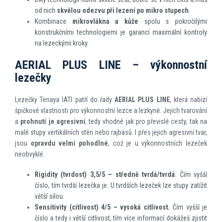
od nich
skvělou odezvu při lezení po mikro stupech
.
Kombinace
mikrovlákna a kůže
spolu s pokročilými
konstrukčními technologiemi je garancí maximální kontroly
na lezeckými kroky.
AERIAL PLUS LINE – výkonnostní
lezečky
Lezečky Tenaya IATI patří do řady
AERIAL PLUS LINE
, která nabízí
špičkové vlastnosti pro výkonnostní lezce a lezkyně. Jejich tvarování
a
prohnutí je agresivní
, tedy vhodné jak pro převislé cesty, tak na
malé stupy vertikálních stěn nebo rajbasů. I přes jejich agresivní tvar,
jsou
opravdu velmi pohodlné
, což je u výkonnostních lezeček
neobvyklé.
Rigidity (tvrdost) 3,5/5 – středně tvrdá/tvrdá
. Čím vyšší
číslo, tím tvrdší lezečka je. U tvrdších lezeček lze stupy zatížit
větší silou.
Sensitivity (citlivost) 4/5 – vysoká citlivost.
Čím vyšší je
číslo a tedy i větší citlivost, tím více informací dokážeš zjistit