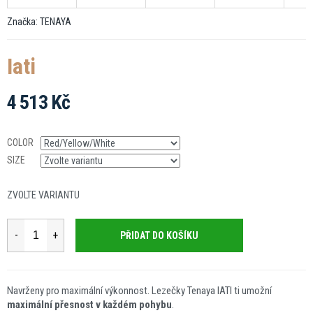
Značka:
TENAYA
Iati
4 513 Kč
Měrná
cena:
COLOR
SIZE
ZVOLTE VARIANTU
PŘIDAT DO KOŠÍKU
Navrženy pro maximální výkonnost. Lezečky Tenaya IATI ti umožní
maximální přesnost v každém pohybu
.