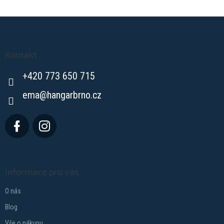
Z
á
p
a
Kontakt
t
+420 773 650 715
í
ema
@
hangarbrno.cz
Informace pro vás
O nás
Blog
Vše o nákupu