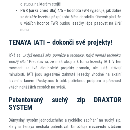
o stupu, na kterém stojíš.
FWR (šířka chodidla) 4/5
– hodnota FWR vyjadřuje, jak dobře
se dokáže lezečka přizpůsobit šířce chodidla. Obecně platí, že
u větších hodnot FWR budou lezečky lépe pasovat na širší
nohu.
TENAYA IATI – dokonči své projekty!
Říká se:
„Když nemáš sílu, pomůže ti technika. Když nemáš techniku,
použij sílu.“
Představ si, že máš obojí a k tomu lezečky IATI. V ten
moment se tvé dlouholeté projekty pomalu, ale jistě stávají
minulostí. IATI jsou agresivně zahnuté lezečky vhodné na skalní
lezení s lanem. Poskytnou ti tolik potřebnou podporu a přesnost
v těch nejtěžších cestách na světě.
Patentovaný suchý zip DRAXTOR
SYSTEM
Důmyslný systém jednoduchého a rychlého zapínání na suchý zip,
který si Tenaya nechala patentovat. Umožňuje
nezávislé utažení