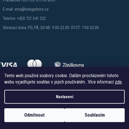
Pražákova 1027/53, 619 00 Brno
E-mail: ema@hangarbrno.cz
Telefon: +420 721 641 232
Otevírací doba: PO, PÁ, SO-NE: 9:00-22:00. ÚT-ČT: 7:00-22:00
Tento web používá soubory cookie. Dalším procházením tohoto
webu vyjadřujete souhlas s jejich používáním.. Více informací
zde
.
Nastavení
Copyright 2026
Hangareshop.cz
. Všechna práva vyhrazena.
Vytvořil Shoptet
Odmítnout
Souhlasím