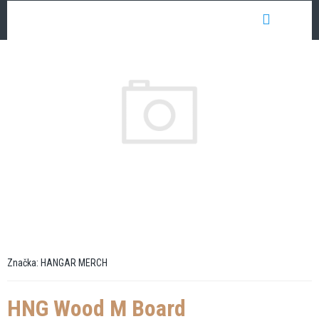
Přejít
NÁKUP
na
obsah
KOŠÍK
Značka:
HANGAR MERCH
HNG Wood M Board