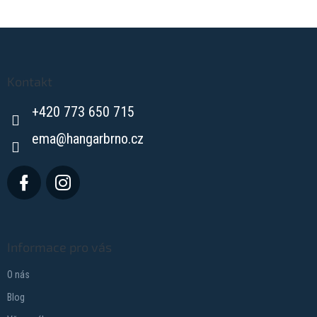
Z
á
p
a
Kontakt
t
+420 773 650 715
í
ema
@
hangarbrno.cz
Informace pro vás
O nás
Blog