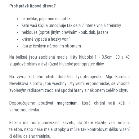
Proč právě lipové dřevo?
je měkké, příjemné na dotek
šetří vaši kůži a umožňuje tak delší / intenzivnější tréninky
neklouže (oproti jiným dřevinám - buk, dub, jasan)
krásně vypadá a hezky voní
lípa je českým národním stromem
Na balkně jsou zaoblená madla, lišty hluboké 1 - 3,5cm, 30 a 40
stupňové obliny a dvě různě hluboké jednoprstvé dírky.
Na vývoji každého chytu dohlížela fyzioterapeutka Mgr. Karolína
Nevělíková a proto jsou všechny lišty velmi ergonomické, se vhodně
zvoleným rádiusem zaoblení spodní hrany a náklonem celého chytu.
Doporučujeme používat
magnesium
, které chrání vaši kůži i
samotnou desku.
Balkna má horní univerzální kazetu, do které vložíte váš mobilní
telefon, nebo naše malé stopky a může tak kontrolovat délku visení
či délku celého tréninku.