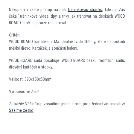
Nákupem získáte přístup na naši
tréninkovou stránku
, kde na Vás
čekají tréninkové videa, tipy a triky jak trénovat na deskách WOOD
BOARD, stačí se pouze registrovat.
Čištění:
WOOD BOARD kartáčkem. Má ideálně tvrdé štětiny, které nepoškodí
měkké dřevo. Kartáček je součástí balení.
WOOD BOARD sada obsahuje: WOOD BOARD desku, montážní sadu,
dřevěný kartáček a stopky.
Velikost: 580x150x50mm
Vyrobeno ve Zlíně.
Za každý Váš nákup zasadíme jeden strom prostřednictvím iniciativy
Sázíme Česko
.