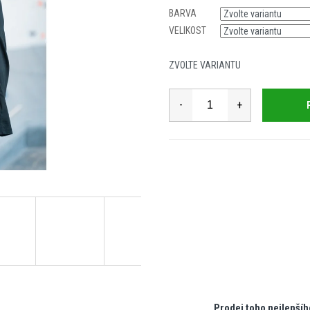
cena:
BARVA
VELIKOST
ZVOLTE VARIANTU
Prodej toho nejlepšíh