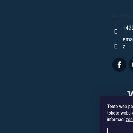
a
t
Kontakt
í
+42
ema
z
Tento web po
tohoto webu v
informací
zde