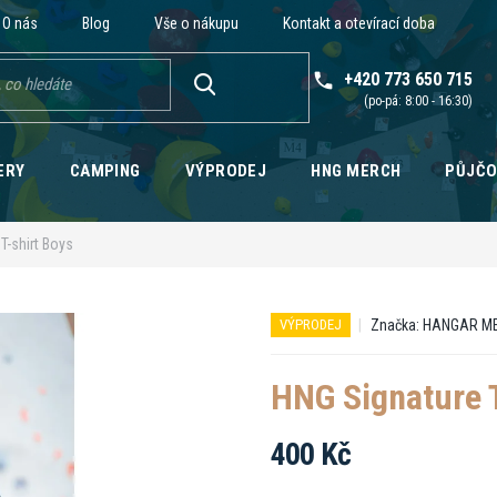
O nás
Blog
Vše o nákupu
Kontakt a otevírací doba
+420 773 650 715
HLEDAT
ERY
CAMPING
VÝPRODEJ
HNG MERCH
PŮJČ
T-shirt Boys
Značka:
HANGAR M
VÝPRODEJ
HNG Signature T
400 Kč
Měrná