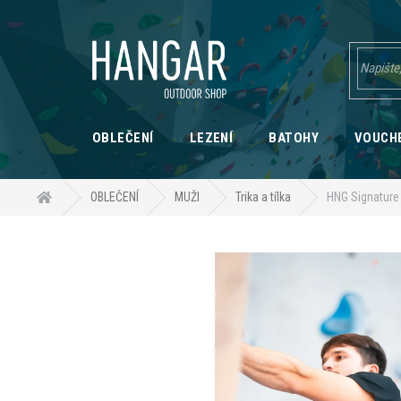
Přejít
na
obsah
OBLEČENÍ
LEZENÍ
BATOHY
VOUCH
Domů
OBLEČENÍ
MUŽI
Trika a tílka
HNG Signature 