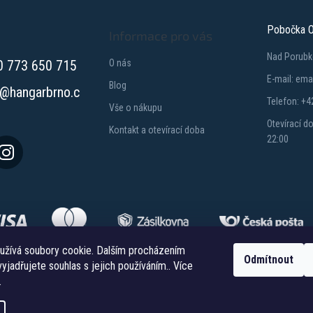
Pobočka O
Informace pro vás
Nad Porubk
0 773 650 715
O nás
E-mail: em
Blog
@
hangarbrno.c
Telefon: +4
Vše o nákupu
Otevírací d
Kontakt a otevírací doba
22:00
užívá soubory cookie. Dalším procházením
Odmítnout
yjadřujete souhlas s jejich používáním.. Více
Copyright 2026
Hangareshop.cz
. Všechna práva vyhrazena.
.
Vytvořil Shoptet