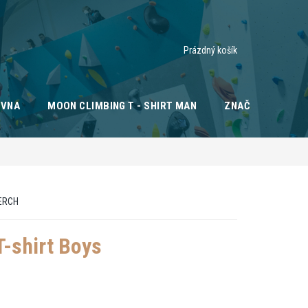
Nákupní
Prázdný košík
košík
OVNA
MOON CLIMBING T - SHIRT MAN
ZNAČKY
ERCH
-shirt Boys