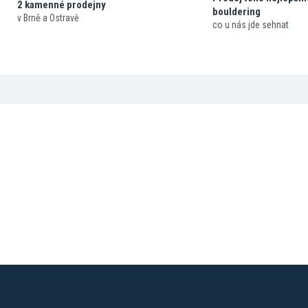
2 kamenné prodejny
bouldering
v Brně a Ostravě
co u nás jde sehnat