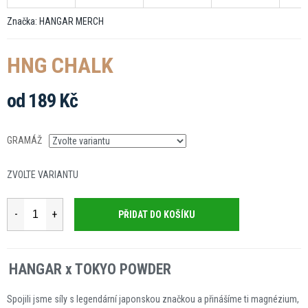
Značka:
HANGAR MERCH
HNG CHALK
od
189 Kč
Měrná
cena:
GRAMÁŽ
ZVOLTE VARIANTU
PŘIDAT DO KOŠÍKU
HANGAR x TOKYO POWDER
Spojili jsme síly s legendární japonskou značkou a přinášíme ti magnézium,