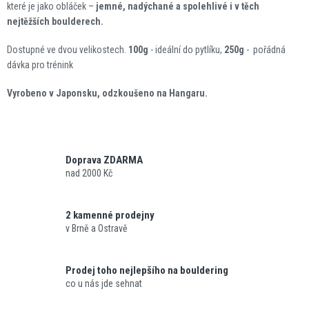
které je jako obláček –
jemné, nadýchané a spolehlivé i v těch
nejtěžších boulderech.
Dostupné ve dvou velikostech.
100g
- ideální do pytlíku,
250g
- pořádná
dávka pro trénink
Vyrobeno v Japonsku, odzkoušeno na Hangaru.
Doprava ZDARMA
nad 2000 Kč
2 kamenné prodejny
v Brně a Ostravě
Prodej toho nejlepšího na bouldering
co u nás jde sehnat