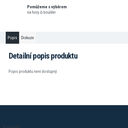
Pomůžeme s výběrem
na hory či boulder
Popis
Diskuze
Detailní popis produktu
Popis produktu není dostupný
Z
á
p
a
Kontakt