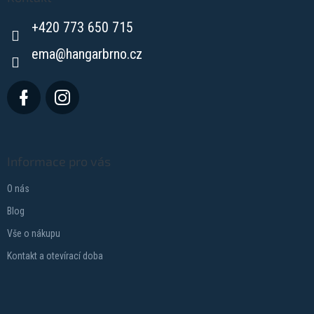
t
+420 773 650 715
í
ema
@
hangarbrno.cz
Informace pro vás
O nás
Blog
Vše o nákupu
Kontakt a otevírací doba