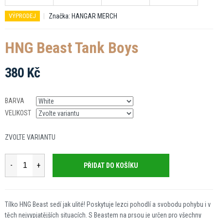
Značka:
HANGAR MERCH
VÝPRODEJ
HNG Beast Tank Boys
380 Kč
Měrná
cena:
BARVA
VELIKOST
ZVOLTE VARIANTU
PŘIDAT DO KOŠÍKU
Tílko HNG Beast sedí jak ulité! Poskytuje lezci pohodlí a svobodu pohybu i v
těch nejvypjatějších situacích. S Beastem na prsou je určen pro všechny