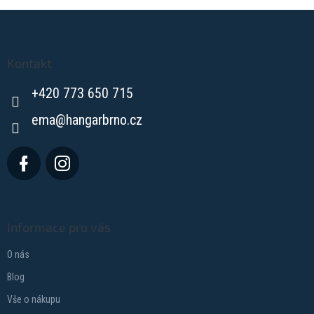
Z
á
p
a
Kontakt
t
+420 773 650 715
í
ema
@
hangarbrno.cz
Informace pro vás
O nás
Blog
Vše o nákupu