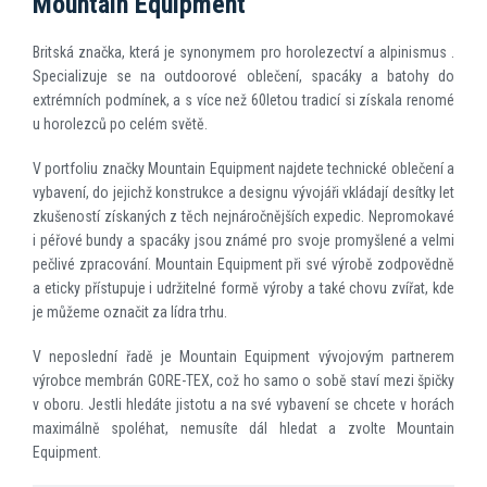
Mountain Equipment
Britská značka, která je synonymem pro horolezectví a alpinismus .
Specializuje se na outdoorové oblečení, spacáky a batohy do
extrémních podmínek, a s více než 60letou tradicí si získala renomé
u horolezců po celém světě.
V portfoliu značky Mountain Equipment najdete technické oblečení a
vybavení, do jejichž konstrukce a designu vývojáři vkládají desítky let
zkušeností získaných z těch nejnáročnějších expedic. Nepromokavé
i péřové bundy a spacáky jsou známé pro svoje promyšlené a velmi
pečlivé zpracování. Mountain Equipment při své výrobě zodpovědně
a eticky přístupuje i udržitelné formě výroby a také chovu zvířat, kde
je můžeme označit za lídra trhu.
V neposlední řadě je Mountain Equipment vývojovým partnerem
výrobce membrán GORE-TEX, což ho samo o sobě staví mezi špičky
v oboru. Jestli hledáte jistotu a na své vybavení se chcete v horách
maximálně spoléhat, nemusíte dál hledat a zvolte Mountain
Equipment.