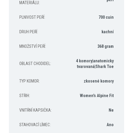
MATERIÁLU
:
PLNIVOST PEŘÍ
:
700 cuin
DRUH PEŘÍ
:
kachní
MNOŽSTVÍ PEŘÍ
:
368 gram
4 komory|anatomicky
OBLAST CHODIDEL
:
tvarovaná|Shark Toe
TYP KOMOR
:
zkosené komory
STŘIH
:
Women's Alpine Fit
VNITŘNÍ KAPSIČKA
:
Ne
STAHOVACÍ LÍMEC
:
Ano