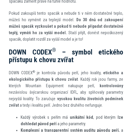
spacáku zaměřit právě na tuhle hodnotu.
Pokud zakoupíš tento spacák a nebude ti v něm dostatečné teplo,
můžeš ho vyměnit za teplejší model.
Do 30 dnů od zakoupení
můžeš spacák vyzkoušet a pokud ti nebude připadat dostatečně
teplý, vyměň ho za vyšší model.
Stačí přijít, donést nepoškozený
spacák, doplatit rozdíl za vyšší model a je to!
®
DOWN CODEX
– symbol etického
přístupu k chovu zvířat
®
DOWN CODEX
je kontrola původu peří, jeho kvality,
etického a
ekologického přístupu k chovu zvířat
. Každý rok jsou farmy, ze
kterých Mountain Equipment nakupuje peří,
kontrolovány
nezávislou švýcarskou organizací IDFL, aby splňovaly parametry
nejvyšší kvality. To zaručuje
vysokou kvalitu životních podmínek
zvířat
a tedy i kvalitu peří. Jedno bez druhého nefunguje.
Každý výrobek s peřím má
unikátní kód
, pod kterým
lze
dohledat původ peří
a jeho parametry.
Komplexní a transparentní systém auditu původu peří
, a