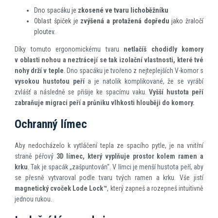
Dno spacáku je
zkosené ve tvaru lichoběžníku
Oblast špiček je
zvýšená a protažená dopředu
jako žraločí
ploutev.
Díky tomuto ergonomickému tvaru
netlačíš chodidly komory
v oblasti nohou a neztrácejí se tak izolační vlastnosti, které tvé
nohy drží v teple
. Dno spacáku je tvořeno z nejteplejších V-komor s
vysokou hustotou peří
a je natolik komplikované, že se vyrábí
zvlášť a následně se přišije ke spacímu vaku.
Vyšší hustota peří
zabraňuje migraci peří a průniku vlhkosti hlouběji do komory.
Ochranný límec
Aby nedocházelo k vytláčení tepla ze spacího pytle, je na vnitřní
straně péřový
3D límec, který vyplňuje prostor kolem ramen a
krku
. Tak je spacák „zašpuntován“. V límci je menší hustota peří, aby
se přesně vytvaroval podle tvaru tvých ramen a krku. Vše jistí
magnetický cvoček Lode Lock™
, který zapneš a rozepneš intuitivně
jednou rukou.