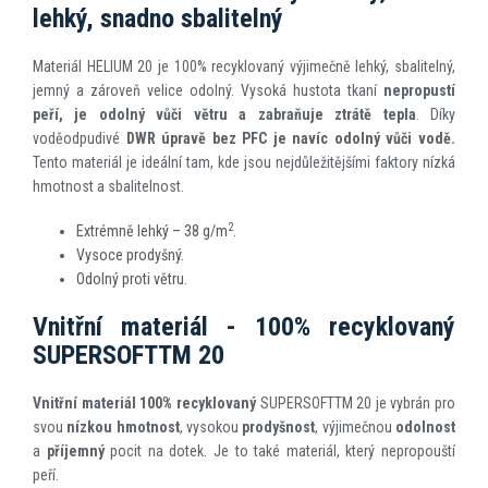
lehký, snadno sbalitelný
Materiál HELIUM 20 je 100% recyklovaný výjimečně lehký, sbalitelný,
jemný a zároveň velice odolný. Vysoká hustota tkaní
nepropustí
peří, je odolný vůči větru a zabraňuje ztrátě tepla
. Díky
voděodpudivé
DWR úpravě bez PFC je navíc odolný vůči vodě.
Tento materiál je ideální tam, kde jsou nejdůležitějšími faktory nízká
hmotnost a sbalitelnost.
2
Extrémně lehký – 38 g/m
.
Vysoce prodyšný.
Odolný proti větru.
Vnitřní materiál - 100% recyklovaný
SUPERSOFTTM 20
Vnitřní materiál
100% recyklovaný
SUPERSOFTTM 20 je vybrán pro
svou
nízkou hmotnost
, vysokou
prodyšnost
, výjimečnou
odolnost
a
příjemný
pocit na dotek. Je to také materiál, který nepropouští
peří.