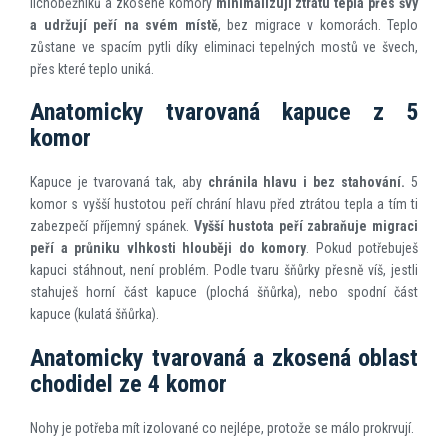
lichoběžníků a zkosené komory
minimalizují ztrátu tepla přes švy
a udržují peří na svém místě
, bez migrace v komorách. Teplo
zůstane ve spacím pytli díky eliminaci tepelných mostů ve švech,
přes které teplo uniká.
Anatomicky tvarovaná kapuce z 5
komor
Kapuce je tvarovaná tak, aby
chránila hlavu i bez stahování.
5
komor s vyšší hustotou peří chrání hlavu před ztrátou tepla a tím ti
zabezpečí příjemný spánek.
Vyšší hustota peří zabraňuje migraci
peří a průniku vlhkosti hlouběji do komory
. Pokud potřebuješ
kapuci stáhnout, není problém. Podle tvaru šňůrky přesně víš, jestli
stahuješ horní část kapuce (plochá šňůrka), nebo spodní část
kapuce (kulatá šňůrka).
Anatomicky tvarovaná a zkosená oblast
chodidel ze 4 komor
Nohy je potřeba mít izolované co nejlépe, protože se málo prokrvují.