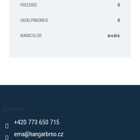
FREERIDE
:
0
SKIALPINISMUS
:
0
MAINCOLOR
:
modrá
Z
á
p
a
Kontakt
t
+420 773 650 715
í
ema
@
hangarbrno.cz