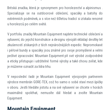
Britská značka, která je synonymem pro horolezectví a alpinismus .
Specializuje se na outdoorové oblečení, spacáky a batohy do
extrémních podmínek, a s více než 60letou tradicí si získala renomé
u horolezců po celém světě.
V portfoliu značky Mountain Equipment najdete technické oblečení a
vybavení, do jejichž konstrukce a designu vývojáři vkládají desítky let
zkušeností získaných z těch nejnáročnějších expedic. Nepromokavé
i péřové bundy a spacáky jsou známé pro svoje promyšlené a velmi
pečlivé zpracování. Mountain Equipment při své výrobě zodpovědně
a eticky přístupuje i udržitelné formě výroby a také chovu zvířat, kde
je můžeme označit za lídra trhu.
V neposlední řadě je Mountain Equipment vývojovým partnerem
výrobce membrán GORE-TEX, což ho samo o sobě staví mezi špičky
v oboru. Jestli hledáte jistotu a na své vybavení se chcete v horách
maximálně spoléhat, nemusíte dál hledat a zvolte Mountain
Equipment.
Mountain Equipment