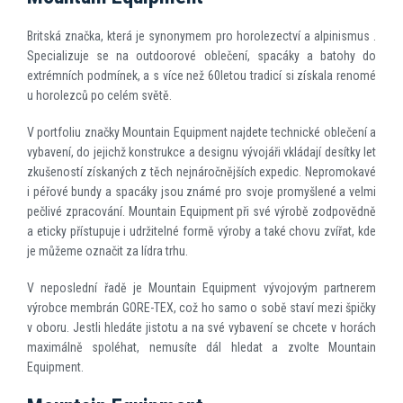
Britská značka, která je synonymem pro horolezectví a alpinismus .
Specializuje se na outdoorové oblečení, spacáky a batohy do
extrémních podmínek, a s více než 60letou tradicí si získala renomé
u horolezců po celém světě.
V portfoliu značky Mountain Equipment najdete technické oblečení a
vybavení, do jejichž konstrukce a designu vývojáři vkládají desítky let
zkušeností získaných z těch nejnáročnějších expedic. Nepromokavé
i péřové bundy a spacáky jsou známé pro svoje promyšlené a velmi
pečlivé zpracování. Mountain Equipment při své výrobě zodpovědně
a eticky přístupuje i udržitelné formě výroby a také chovu zvířat, kde
je můžeme označit za lídra trhu.
V neposlední řadě je Mountain Equipment vývojovým partnerem
výrobce membrán GORE-TEX, což ho samo o sobě staví mezi špičky
v oboru. Jestli hledáte jistotu a na své vybavení se chcete v horách
maximálně spoléhat, nemusíte dál hledat a zvolte Mountain
Equipment.