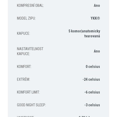
KOMPRESNÍ OBAL
:
Ano
MODEL ZIPU
:
YKK®
5 komor|anatomicky
KAPUCE
:
tvarovaná
NASTAVITELNOST
Ano
KAPUCE
:
KOMFORT
:
0 celsius
EXTRÉM
:
-24 celsius
KOMFORT LIMIT
:
-6 celsius
GOOD NIGHT SLEEP
:
-3 celsius