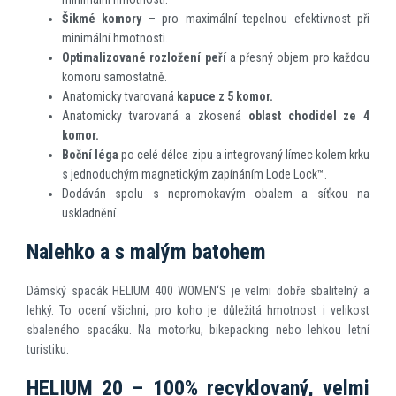
Šikmé komory
– pro maximální tepelnou efektivnost při
minimální hmotnosti.
Optimalizované rozložení peří
a přesný objem pro každou
komoru samostatně.
Anatomicky tvarovaná
kapuce z 5 komor.
Anatomicky tvarovaná a zkosená
oblast chodidel ze 4
komor.
Boční léga
po celé délce zipu a integrovaný límec kolem krku
s jednoduchým magnetickým zapínáním Lode Lock™.
Dodáván spolu s nepromokavým obalem a síťkou na
uskladnění.
Nalehko a s malým batohem
Dámský spacák HELIUM 400 WOMEN‘S je velmi dobře sbalitelný a
lehký. To ocení všichni, pro koho je důležitá hmotnost i velikost
sbaleného spacáku. Na motorku, bikepacking nebo lehkou letní
turistiku.
HELIUM 20 – 100% recyklovaný, velmi