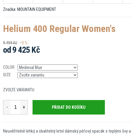
Značka:
MOUNTAIN EQUIPMENT
Helium 400 Regular Women's
9 499 Kč
–0 %
od
9 425 Kč
Měrná
cena:
COLOR
SIZE
ZVOLTE VARIANTU
PŘIDAT DO KOŠÍKU
Neuvěřitelně lehký a sbalitelný letní dámský péřový spacák s teplými švy a