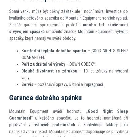
Spaní venku může být pěkný zážitek ale i noční můra. Investice do
kvalitního péřového spacáku od Mountain Equipment se však vyplatí.
Získáš garanci spokojenosti protože
mnoho let zkušeností
s vývojem spacáků
umožnilo značce Mountain Equipment vytvořit
spacáky, které nemají ve světě obdoby.
Komfortní teplota dobrého spánku –
GOOD NIGHTS SLEEP
GUARANTEED.
®
Peří z udržitelné výroby
– DOWN CODEX
.
Dlouhá životnost se zárukou
– 10 let záruky na výrobní
vady.
Servis
– pozáruční opravy, čištění a impregnaci.
Garance dobrého spánku
Mountain Equipment uvádí hodnotu „
Good Night Sleep
Guaranteed
“ u každého spacáku. Je to hodnota naměřená při
používání v
reálných podmínkách
a zohledňuje faktory jako
například vítr a vlhkost. Mountain Equipment doporučuje se při výběru