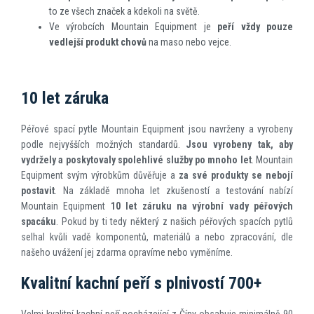
to ze všech značek a kdekoli na světě.
Ve výrobcích Mountain Equipment je
peří vždy pouze
vedlejší produkt chovů
na maso nebo vejce.
10 let záruka
Péřové spací pytle Mountain Equipment jsou navrženy a vyrobeny
podle nejvyšších možných standardů.
Jsou vyrobeny tak, aby
vydržely a poskytovaly spolehlivé služby po mnoho let
. Mountain
Equipment svým výrobkům důvěřuje a
za své produkty se nebojí
postavit
. Na základě mnoha let zkušeností a testování nabízí
Mountain Equipment
10 let záruku na výrobní vady péřových
spacáku
. Pokud by ti tedy některý z našich péřových spacích pytlů
selhal kvůli vadě komponentů, materiálů a nebo zpracování, dle
našeho uvážení jej zdarma opravíme nebo vyměníme.
Kvalitní kachní peří s plnivostí 700+
Velmi kvalitní kachní peří pocházející z Číny obsahuje minimálně 90