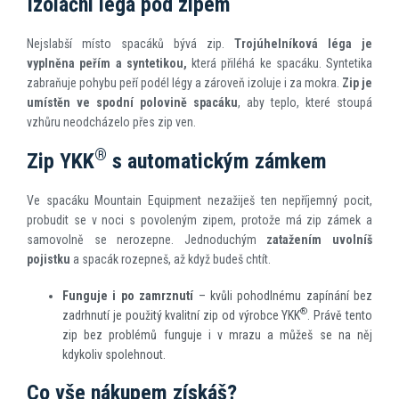
Izolační léga pod zipem
Nejslabší místo spacáků bývá zip.
Trojúhelníková léga je
vyplněna peřím a syntetikou,
která přiléhá ke spacáku. Syntetika
zabraňuje pohybu peří podél légy a zároveň izoluje i za mokra.
Zip je
umístěn ve spodní polovině spacáku
, aby teplo, které stoupá
vzhůru neodcházelo přes zip ven.
®
Zip YKK
s automatickým zámkem
Ve spacáku Mountain Equipment nezažiješ ten nepříjemný pocit,
probudit se v noci s povoleným zipem, protože má zip zámek a
samovolně se nerozepne. Jednoduchým
zatažením
uvolníš
pojistku
a spacák rozepneš, až když budeš chtít.
Funguje i po zamrznutí
– kvůli pohodlnému zapínání bez
®
zadrhnutí je použitý kvalitní zip od výrobce YKK
. Právě tento
zip bez problémů funguje i v mrazu a můžeš se na něj
kdykoliv spolehnout.
Co vše nákupem získáš?