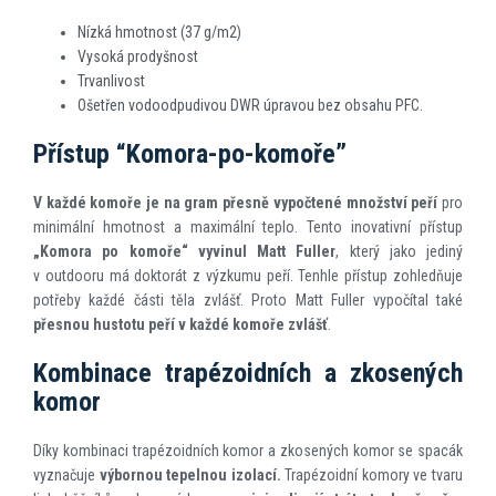
Nízká hmotnost (37 g/m2)
Vysoká prodyšnost
Trvanlivost
Ošetřen vodoodpudivou DWR úpravou bez obsahu PFC.
Přístup “Komora-po-komoře”
V každé komoře je na gram přesně vypočtené množství peří
pro
minimální hmotnost a maximální teplo. Tento inovativní přístup
„Komora po komoře“
vyvinul Matt Fuller
, který jako jediný
v outdooru má doktorát z výzkumu peří. Tenhle přístup zohledňuje
potřeby každé části těla zvlášť. Proto Matt Fuller vypočítal také
přesnou hustotu peří v každé komoře zvlášť
.
Kombinace trapézoidních a zkosených
komor
Díky kombinaci trapézoidních komor a zkosených komor se spacák
vyznačuje
výbornou tepelnou izolací.
Trapézoidní komory ve tvaru