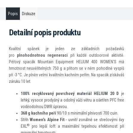
Popis
Diskuze
Detailní popis produktu
Kvalitní spánek je jeden ze základních požadavků
pro
plnohodnotnou regeneraci
při každé outdoorové aktivitě.
Péřový spacák Mountain Equipment HELIUM 400 WOMEN‘S má
hmotnost neuvěřitelných 750 g a přitom se v něm pohodlně vyspíš
při -3 °C. Je plněn velmi kvalitním kachním peřím. Na spacák získáváš
záruku 10 let.
100% recyklovaný povrchový materiál HELIUM 20 D
je
lehký, vysoce prodyšný a odolný vůči větru a ošetřen PFC free
voděodolnou DWR úpravou.
368 g kachního peří
90/10 s minimální plnivostí 700 cuin.
Střih
Women’s Alpine Fit
- uvnitř zonálně se strečovými švy
®
EXL
pro lepší loft a maximální tepelnou efektivnost při
minimální hmotnosti.