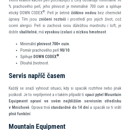
% prachového peří, jeho plnivost je minimálně 700 cuin a splňuje
®
etický DOWN CODEX
. Peří je šetrně
čištěno vodou
bez chemické
úpravy. Tím jsou
zničeni roztoči
i prostředí pro jejich život, což
ocení alergici. Peří si zachová svou důležitou mastnotu i loft, je
dobře
sbalitelné
, má
vysokou izolaci
a
nízkou hmotnost
.
Minimální
plnivost 700+ cuin
.
Poměr prachového peří
90/10
.
®
Splňuje
DOWN CODEX
.
Dlouhá životnost.
Servis napříč časem
Každý se snaží vyhnout situaci, kdy si spacák roztrhne nebo jinak
poškodí. Je to nepříjemné a v takém případě ti
spací pytel
Mountain
Equipment opraví ve svém nejbližším servisním středisku
v Mnichově
. Oprava trvá
standardně do 14 dní
a spacák se ti vrátí
plně funkční
.
Mountain Equipment