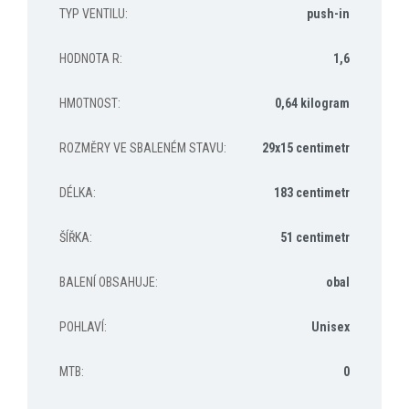
TYP VENTILU
:
push-in
HODNOTA R
:
1,6
HMOTNOST
:
0,64 kilogram
ROZMĚRY VE SBALENÉM STAVU
:
29x15 centimetr
DÉLKA
:
183 centimetr
ŠÍŘKA
:
51 centimetr
BALENÍ OBSAHUJE
:
obal
POHLAVÍ
:
Unisex
MTB
:
0