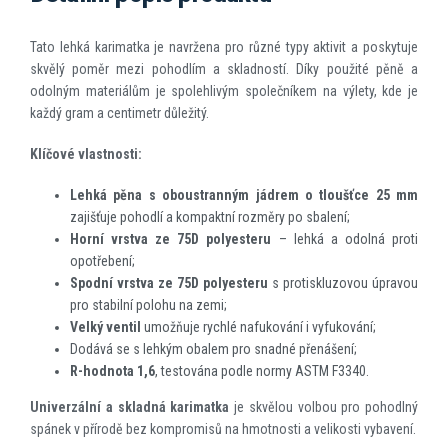
Tato lehká karimatka je navržena pro různé typy aktivit a poskytuje
skvělý poměr mezi pohodlím a skladností. Díky použité pěně a
odolným materiálům je spolehlivým společníkem na výlety, kde je
každý gram a centimetr důležitý.
Klíčové vlastnosti:
Lehká pěna s oboustranným jádrem o tloušťce 25 mm
zajišťuje pohodlí a kompaktní rozměry po sbalení;
Horní vrstva ze 75D polyesteru
– lehká a odolná proti
opotřebení;
Spodní vrstva ze 75D polyesteru
s protiskluzovou úpravou
pro stabilní polohu na zemi;
Velký ventil
umožňuje rychlé nafukování i vyfukování;
Dodává se s lehkým obalem pro snadné přenášení;
R-hodnota 1,6
, testována podle normy ASTM F3340.
Univerzální a skladná karimatka
je skvělou volbou pro pohodlný
spánek v přírodě bez kompromisů na hmotnosti a velikosti vybavení.