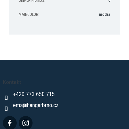
SKIALPINISMUS
:
0
MAINCOLOR
:
modrá
Z
á
p
a
Kontakt
t
+420 773 650 715
í
ema
@
hangarbrno.cz