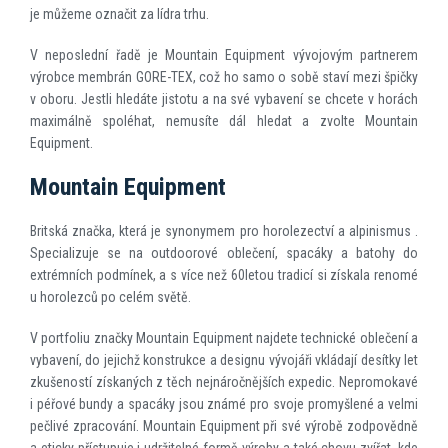
je můžeme označit za lídra trhu.
V neposlední řadě je Mountain Equipment vývojovým partnerem
výrobce membrán GORE-TEX, což ho samo o sobě staví mezi špičky
v oboru. Jestli hledáte jistotu a na své vybavení se chcete v horách
maximálně spoléhat, nemusíte dál hledat a zvolte Mountain
Equipment.
Mountain Equipment
Britská značka, která je synonymem pro horolezectví a alpinismus .
Specializuje se na outdoorové oblečení, spacáky a batohy do
extrémních podmínek, a s více než 60letou tradicí si získala renomé
u horolezců po celém světě.
V portfoliu značky Mountain Equipment najdete technické oblečení a
vybavení, do jejichž konstrukce a designu vývojáři vkládají desítky let
zkušeností získaných z těch nejnáročnějších expedic. Nepromokavé
i péřové bundy a spacáky jsou známé pro svoje promyšlené a velmi
pečlivé zpracování. Mountain Equipment při své výrobě zodpovědně
a eticky přístupuje i udržitelné formě výroby a také chovu zvířat, kde