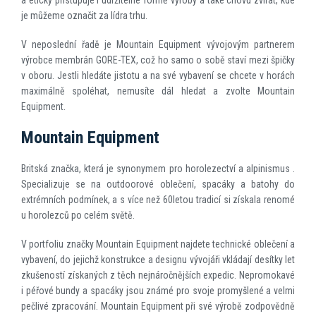
je můžeme označit za lídra trhu.
V neposlední řadě je Mountain Equipment vývojovým partnerem
výrobce membrán GORE-TEX, což ho samo o sobě staví mezi špičky
v oboru. Jestli hledáte jistotu a na své vybavení se chcete v horách
maximálně spoléhat, nemusíte dál hledat a zvolte Mountain
Equipment.
Mountain Equipment
Britská značka, která je synonymem pro horolezectví a alpinismus .
Specializuje se na outdoorové oblečení, spacáky a batohy do
extrémních podmínek, a s více než 60letou tradicí si získala renomé
u horolezců po celém světě.
V portfoliu značky Mountain Equipment najdete technické oblečení a
vybavení, do jejichž konstrukce a designu vývojáři vkládají desítky let
zkušeností získaných z těch nejnáročnějších expedic. Nepromokavé
i péřové bundy a spacáky jsou známé pro svoje promyšlené a velmi
pečlivé zpracování. Mountain Equipment při své výrobě zodpovědně