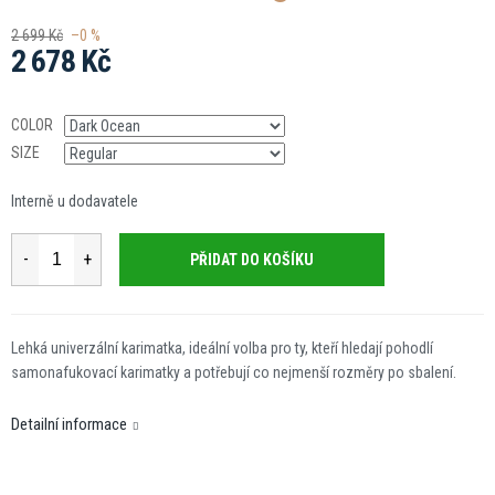
2 699 Kč
–0 %
2 678 Kč
Měrná
cena:
COLOR
SIZE
Interně u dodavatele
PŘIDAT DO KOŠÍKU
Lehká univerzální karimatka, ideální volba pro ty, kteří hledají pohodlí
samonafukovací karimatky a potřebují co nejmenší rozměry po sbalení.
Detailní informace