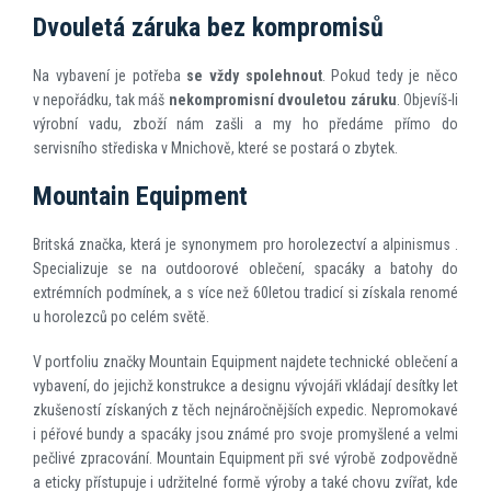
Dvouletá záruka bez kompromisů
Na vybavení je potřeba
se vždy spolehnout
. Pokud tedy je něco
v nepořádku, tak máš
nekompromisní dvouletou záruku
. Objevíš-li
výrobní vadu, zboží nám zašli a my ho předáme přímo do
servisního střediska v Mnichově, které se postará o zbytek.
Mountain Equipment
Britská značka, která je synonymem pro horolezectví a alpinismus .
Specializuje se na outdoorové oblečení, spacáky a batohy do
extrémních podmínek, a s více než 60letou tradicí si získala renomé
u horolezců po celém světě.
V portfoliu značky Mountain Equipment najdete technické oblečení a
vybavení, do jejichž konstrukce a designu vývojáři vkládají desítky let
zkušeností získaných z těch nejnáročnějších expedic. Nepromokavé
i péřové bundy a spacáky jsou známé pro svoje promyšlené a velmi
pečlivé zpracování. Mountain Equipment při své výrobě zodpovědně
a eticky přístupuje i udržitelné formě výroby a také chovu zvířat, kde