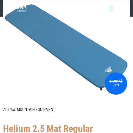
Přejít
NÁKUP
na
obsah
KOŠÍK
2 699 KČ
–0 %
Značka:
MOUNTAIN EQUIPMENT
Helium 2.5 Mat Regular