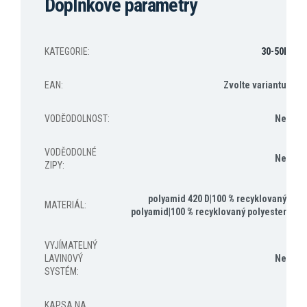
Doplňkové parametry
KATEGORIE
:
30-50l
EAN
:
Zvolte variantu
VODĚODOLNOST
:
Ne
VODĚODOLNÉ
Ne
ZIPY
:
polyamid 420 D|100 % recyklovaný
MATERIÁL
:
polyamid|100 % recyklovaný polyester
VYJÍMATELNÝ
LAVINOVÝ
Ne
SYSTÉM
:
KAPSA NA