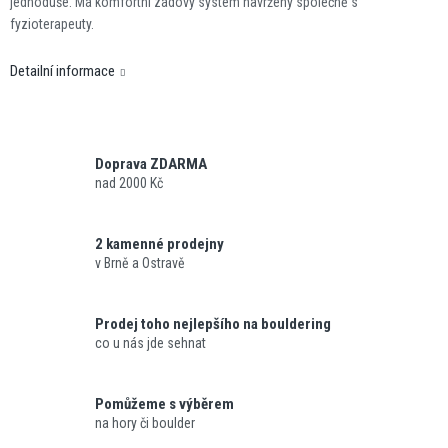
jednoduše. Má komfortní zádový systém navržený společně s
fyzioterapeuty.
Detailní informace
Doprava ZDARMA
nad 2000 Kč
2 kamenné prodejny
v Brně a Ostravě
Prodej toho nejlepšího na bouldering
co u nás jde sehnat
Pomůžeme s výběrem
na hory či boulder