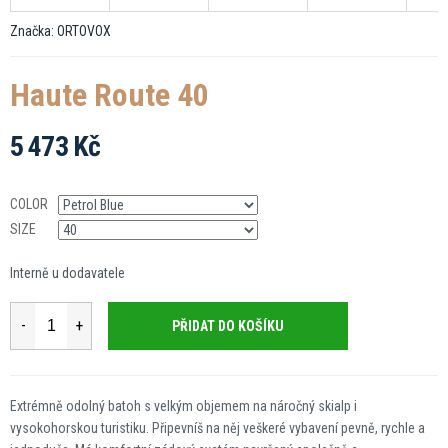
Značka:
ORTOVOX
Haute Route 40
5 473 Kč
Měrná
cena:
COLOR
SIZE
Interně u dodavatele
PŘIDAT DO KOŠÍKU
Extrémně odolný batoh s velkým objemem na náročný skialp i
vysokohorskou turistiku. Připevníš na něj veškeré vybavení pevně, rychle a