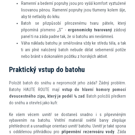
Ramenní a bederní popruhy jsou pro vyšší komfort vyztužené
lisovanou pěnou. Ramenní popruhy jsou tlumeny kolem šíje,
aby tě netlačily do krku.
Batoh se přizpůsobí přirozenému tvaru páteře, který
připomíná písmeno „S“ -
ergonomicky tvarovaný
zádový
panel ti na záda padne tak, že si batohu ani nevšimneš.
Váha nákladu batohu je směřována vždy ke středu těla, a tak
ti ani plně naložený batoh nebude dělat sebemenší potíže
nebo bránit v dokonalém požitku z horských aktivit.
Praktický vstup do batohu
Položit batoh do sněhu a nepromočit jeho záda? Žádný problém.
Batohy HAUTE ROUTE mají
vstup do hlavní komory pomocí
dvoucestného zipu, který je podél ¾ zad
. Batoh položíš předkem
do sněhu a otevřeš jako kufr.
Ke všem věcem uvnitř se dostaneš snadno i s připevněným
vybavením na batohu. Vnitřní materiál světlé barvy zlepšuje
přehlednost a usnadňuje orientaci uvnitř batohu. Uvnitř je také spona
s oddělenou přihrádkou pro
připevnění rezervoáru vody
. Záda