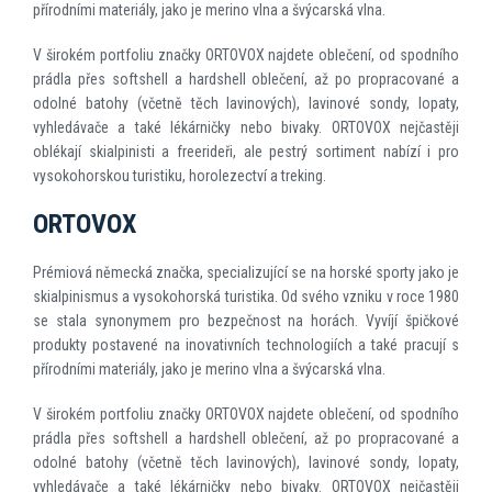
přírodními materiály, jako je merino vlna a švýcarská vlna.
V širokém portfoliu značky ORTOVOX najdete oblečení, od spodního
prádla přes softshell a hardshell oblečení, až po propracované a
odolné batohy (včetně těch lavinových), lavinové sondy, lopaty,
vyhledávače a také lékárničky nebo bivaky. ORTOVOX nejčastěji
oblékají skialpinisti a freerideři, ale pestrý sortiment nabízí i pro
vysokohorskou turistiku, horolezectví a treking.
ORTOVOX
Prémiová německá značka, specializující se na horské sporty jako je
skialpinismus a vysokohorská turistika. Od svého vzniku v roce 1980
se stala synonymem pro bezpečnost na horách. Vyvíjí špičkové
produkty postavené na inovativních technologiích a také pracují s
přírodními materiály, jako je merino vlna a švýcarská vlna.
V širokém portfoliu značky ORTOVOX najdete oblečení, od spodního
prádla přes softshell a hardshell oblečení, až po propracované a
odolné batohy (včetně těch lavinových), lavinové sondy, lopaty,
vyhledávače a také lékárničky nebo bivaky. ORTOVOX nejčastěji