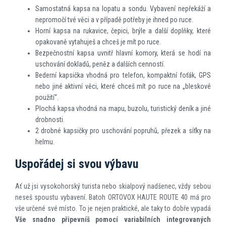
Samostatná kapsa na lopatu a sondu. Vybavení nepřekáží a
nepromočí tvé věci a v případě potřeby je ihned po ruce.
Horní kapsa na rukavice, čepici, brýle a další doplňky, které
opakovaně vytahuješ a chceš je mít po ruce.
Bezpečnostní kapsa uvnitř hlavní komory, která se hodí na
uschování dokladů, peněz a dalších cenností.
Bederní kapsička vhodná pro telefon, kompaktní foťák, GPS
nebo jiné aktivní věci, které chceš mít po ruce na „bleskové
použití“.
Plochá kapsa vhodná na mapu, buzolu, turistický deník a jiné
drobnosti.
2 drobné kapsičky pro uschování popruhů, přezek a síťky na
helmu.
Uspořádej si svou výbavu
Ať už jsi vysokohorský turista nebo skialpový nadšenec, vždy sebou
neseš spoustu vybavení. Batoh ORTOVOX HAUTE ROUTE 40 má pro
vše určené své místo. To je nejen praktické, ale taky to dobře vypadá
Vše snadno připevníš pomocí variabilních integrovaných