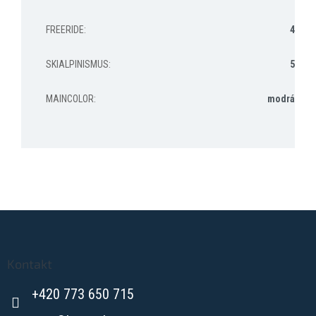
FREERIDE
:
4
SKIALPINISMUS
:
5
MAINCOLOR
:
modrá
Z
á
p
a
Kontakt
t
+420 773 650 715
í