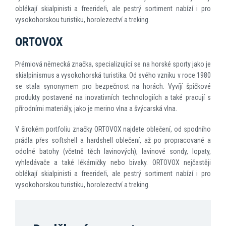
oblékají skialpinisti a freerideři, ale pestrý sortiment nabízí i pro
vysokohorskou turistiku, horolezectví a treking.
ORTOVOX
Prémiová německá značka, specializující se na horské sporty jako je
skialpinismus a vysokohorská turistika. Od svého vzniku v roce 1980
se stala synonymem pro bezpečnost na horách. Vyvíjí špičkové
produkty postavené na inovativních technologiích a také pracují s
přírodními materiály, jako je merino vlna a švýcarská vlna.
V širokém portfoliu značky ORTOVOX najdete oblečení, od spodního
prádla přes softshell a hardshell oblečení, až po propracované a
odolné batohy (včetně těch lavinových), lavinové sondy, lopaty,
vyhledávače a také lékárničky nebo bivaky. ORTOVOX nejčastěji
oblékají skialpinisti a freerideři, ale pestrý sortiment nabízí i pro
vysokohorskou turistiku, horolezectví a treking.