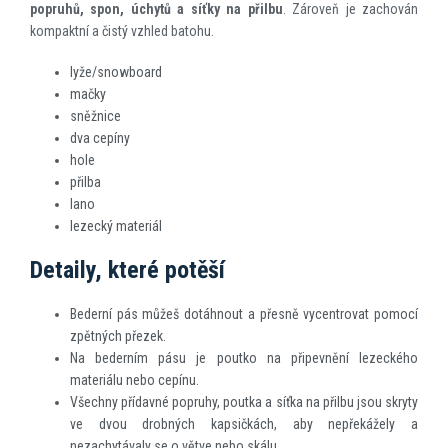
popruhů, spon, úchytů a síťky na přilbu
. Zároveň je zachován
kompaktní a čistý vzhled batohu.
lyže/snowboard
mačky
sněžnice
dva cepíny
hole
přilba
lano
lezecký materiál
Detaily, které potěší
Bederní pás můžeš dotáhnout a přesně vycentrovat pomocí
zpětných přezek.
Na bederním pásu je poutko na připevnění lezeckého
materiálu nebo cepínu.
Všechny přídavné popruhy, poutka a síťka na přilbu jsou skryty
ve dvou drobných kapsičkách, aby nepřekážely a
nezachytávaly se o větve nebo skálu.