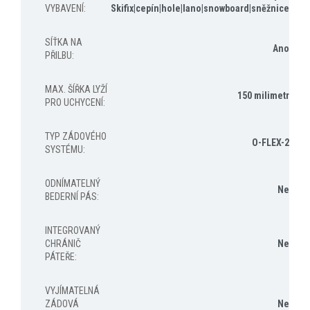
VYBAVENÍ
:
Skifix|cepín|hole|lano|snowboard|sněžnice
SÍŤKA NA
Ano
PŘILBU
:
MAX. ŠÍŘKA LYŽÍ
150 milimetr
PRO UCHYCENÍ
:
TYP ZÁDOVÉHO
O-FLEX-2
SYSTÉMU
:
ODNÍMATELNÝ
Ne
BEDERNÍ PÁS
:
INTEGROVANÝ
CHRÁNIČ
Ne
PÁTEŘE
:
VYJÍMATELNÁ
ZÁDOVÁ
Ne