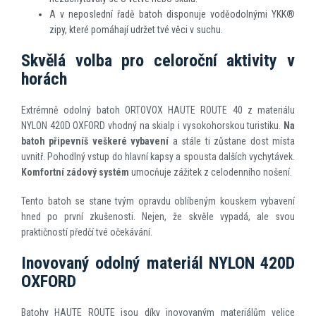
A v neposlední řadě batoh disponuje voděodolnými YKK®
zipy, které pomáhají udržet tvé věci v suchu.
Skvělá volba pro celoroční aktivity v
horách
Extrémně odolný batoh ORTOVOX HAUTE ROUTE 40 z materiálu
NYLON 420D OXFORD vhodný na skialp i vysokohorskou turistiku.
Na
batoh připevníš veškeré vybavení
a stále ti zůstane dost místa
uvnitř. Pohodlný vstup do hlavní kapsy a spousta dalších vychytávek.
Komfortní zádový systém
umocňuje zážitek z celodenního nošení.
Tento batoh se stane tvým opravdu oblíbeným kouskem vybavení
hned po první zkušenosti. Nejen, že skvěle vypadá, ale svou
praktičností předčí tvé očekávání.
Inovovaný odolný materiál NYLON 420D
OXFORD
Batohy HAUTE ROUTE jsou díky inovovaným materiálům velice