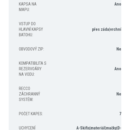
KAPSA NA
Ano
MAPU
:
VSTUP DO
HLAVNÍ KAPSY
přes záda|vrchní
BATOHU
:
OBVODOVÝ ZIP
:
Ne
KOMPATIBILITA S
REZERVOÁRY
Ano
NA VODU
:
RECCO
ZÁCHRANNÝ
Ne
SYSTÉM
:
POČET KAPES
:
7
UCHYCENÍ
A-Skifix|materiál|mačky|D-