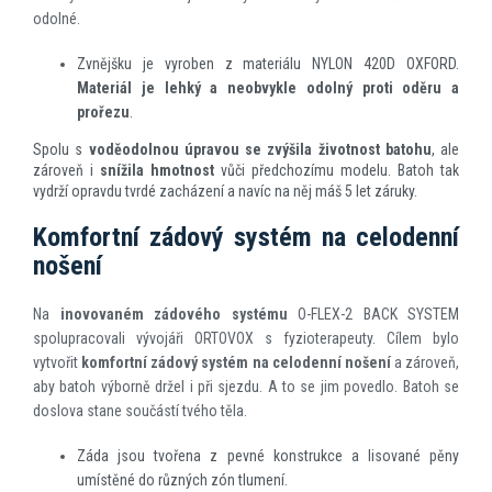
odolné.
Zvnějšku je vyroben z materiálu NYLON 420D OXFORD.
Materiál je lehký a neobvykle odolný proti oděru a
prořezu
.
Spolu s
voděodolnou úpravou se zvýšila životnost batohu
, ale
zároveň i
snížila hmotnost
vůči předchozímu modelu. Batoh tak
vydrží opravdu tvrdé zacházení a navíc na něj máš 5 let záruky.
Komfortní zádový systém na celodenní
nošení
Na
inovovaném zádového systému
O-FLEX-2 BACK SYSTEM
spolupracovali vývojáři ORTOVOX s fyzioterapeuty. Cílem bylo
vytvořit
komfortní zádový systém na celodenní nošení
a zároveň,
aby batoh výborně držel i při sjezdu. A to se jim povedlo. Batoh se
doslova stane součástí tvého těla.
Záda jsou tvořena z pevné konstrukce a lisované pěny
umístěné do různých zón tlumení.