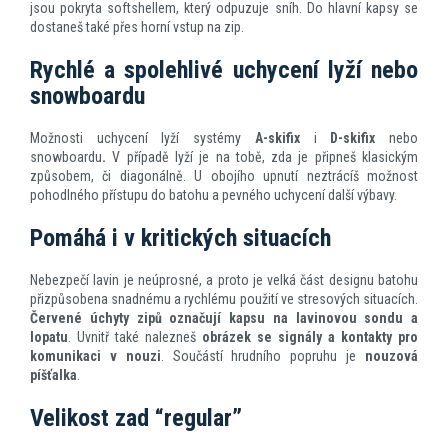
jsou pokryta softshellem, který odpuzuje sníh. Do hlavní kapsy se
dostaneš také přes horní vstup na zip.
Rychlé a spolehlivé uchycení lyží nebo
snowboardu
Možnosti uchycení lyží systémy
A-skifix
i
D-skifix
nebo
snowboardu
.
V případě lyží je na tobě, zda je připneš klasickým
způsobem, či diagonálně. U obojího upnutí neztrácíš možnost
pohodlného přístupu do batohu a pevného uchycení další výbavy.
Pomáhá i v kritických situacích
Nebezpečí lavin je neúprosné, a proto je velká část designu batohu
přizpůsobena snadnému a rychlému použití ve stresových situacích.
Červené úchyty zipů označují kapsu na lavinovou sondu a
lopatu
. Uvnitř také nalezneš
obrázek se signály a kontakty pro
komunikaci v nouzi
. Součástí hrudního popruhu je
nouzová
píšťalka
.
Velikost zad “regular”