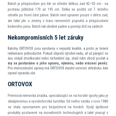
Batoh je přizpůsoben pro lidi se střední délkou zad 42–50 cm - na
postavu přibližně 170 až 195 cm. Délka se počítá od 7. krčního
obratle po horní část pánve. Batoh není upraven pouze v délce zad,
ale také jde o změny v tvaru ramenních popruhů a přizpůsobení
bederního pásu. Batoh tak ideálně padne a pevněji drží na zádech.
Nekompromisních 5 let záruky
Batohy ORTOVOX jsou vyrobeny v nejvyšší kvalitě, a proto je řešení
reklamace jednoduché. Pokud objevíš výrobní vadu, ať už párající se
šev, vnější žmolkování nebo nefunkční zip, stačí nám zboží poslat a
my se postaráme o jeho opravu, výměnu, nebo vrácení peněz
.
Pro mimozáruční opravy má ORTOVOX vlastní servisní středisko, kde
opraví opravdu vše.
ORTOVOX
Prémiová německá značka, specializující se na horské sporty jako je
skialpinismus a vysokohorská turistika. Od svého vzniku v roce 1980
se stala synonymem pro bezpečnost na horách. Vyvíjí špičkové
produkty postavené na inovativních technologiích a také pracují s