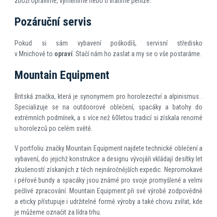
zboží opravíme, vyměníme nebo ti vrátíme peníze.
Pozáruční servis
Pokud si sám vybavení poškodíš, servisní středisko
v Mnichově to
opraví
. Stačí nám ho zaslat a my se o vše postaráme.
Mountain Equipment
Britská značka, která je synonymem pro horolezectví a alpinismus .
Specializuje se na outdoorové oblečení, spacáky a batohy do
extrémních podmínek, a s více než 60letou tradicí si získala renomé
u horolezců po celém světě.
V portfoliu značky Mountain Equipment najdete technické oblečení a
vybavení, do jejichž konstrukce a designu vývojáři vkládají desítky let
zkušeností získaných z těch nejnáročnějších expedic. Nepromokavé
i péřové bundy a spacáky jsou známé pro svoje promyšlené a velmi
pečlivé zpracování. Mountain Equipment při své výrobě zodpovědně
a eticky přístupuje i udržitelné formě výroby a také chovu zvířat, kde
je můžeme označit za lídra trhu.