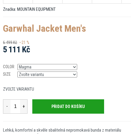
Značka:
MOUNTAIN EQUIPMENT
Garwhal Jacket Men's
6 499 Kč
–21 %
5 111 Kč
Měrná
cena:
COLOR
SIZE
ZVOLTE VARIANTU
PŘIDAT DO KOŠÍKU
Lehká, komfortní a skvěle sbalitelná nepromokavá bunda z materiálu