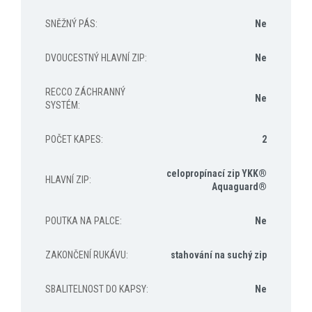
SNĚŽNÝ PÁS
:
Ne
DVOUCESTNÝ HLAVNÍ ZIP
:
Ne
RECCO ZÁCHRANNÝ
Ne
SYSTÉM
:
POČET KAPES
:
2
celopropínací zip YKK®
HLAVNÍ ZIP
:
Aquaguard®
POUTKA NA PALCE
:
Ne
ZAKONČENÍ RUKÁVU
:
stahování na suchý zip
SBALITELNOST DO KAPSY
:
Ne