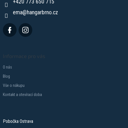
+420 773 650 715
í
ema
@
hangarbrno.cz
Informace pro vás
O nás
Blog
Vše o nákupu
Kontakt a otevírací doba
Pobočka Ostrava