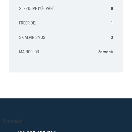
SJEZDOVÉ LYŽOVÁNÍ
:
0
FREERIDE
:
1
SKIALPINISMUS
:
3
MAINCOLOR
:
červená
Z
á
p
a
Kontakt
t