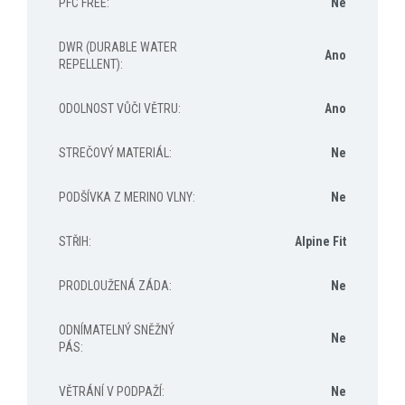
PFC FREE
:
Ne
DWR (DURABLE WATER
Ano
REPELLENT)
:
ODOLNOST VŮČI VĚTRU
:
Ano
STREČOVÝ MATERIÁL
:
Ne
PODŠÍVKA Z MERINO VLNY
:
Ne
STŘIH
:
Alpine Fit
PRODLOUŽENÁ ZÁDA
:
Ne
ODNÍMATELNÝ SNĚŽNÝ
Ne
PÁS
:
VĚTRÁNÍ V PODPAŽÍ
:
Ne