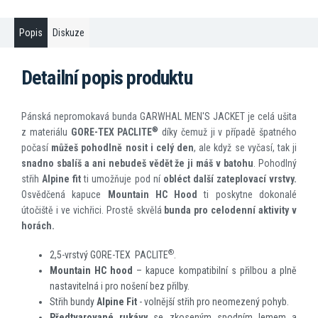
Popis
Diskuze
Detailní popis produktu
Pánská nepromokavá bunda GARWHAL MEN'S JACKET je celá ušita
®
z materiálu
GORE-TEX PACLITE
díky čemuž ji v případě špatného
počasí
můžeš pohodlně nosit i celý den
, ale když se vyčasí, tak ji
snadno sbalíš a ani nebudeš vědět že ji máš v batohu
. Pohodlný
střih
Alpine fit
ti umožňuje pod ní
obléct další zateplovací vrstvy.
Osvědčená kapuce
Mountain HC Hood
ti poskytne dokonalé
útočiště i ve vichřici. Prostě skvělá
bunda pro celodenní aktivity v
horách.
®
2,5-vrstvý GORE-TEX PACLITE
.
Mountain HC hood
– kapuce kompatibilní s přilbou a plně
nastavitelná i pro nošení bez přilby.
Střih bundy
Alpine Fit
- volnější střih pro neomezený pohyb.
Předtvarované rukávy
se zkoseným spodním lemem a