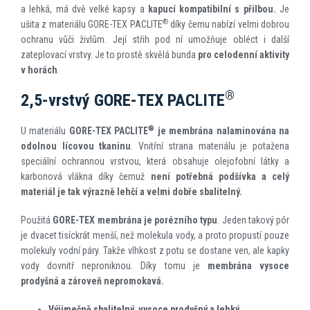
a lehká, má dvě velké kapsy a
kapucí kompatibilní s přilbou.
Je
®
ušita z materiálu GORE-TEX PACLITE
díky čemu nabízí velmi dobrou
ochranu vůči živlům. Její střih pod ní umožňuje obléct i další
zateplovací vrstvy. Je to prostě skvělá bunda
pro celodenní aktivity
v horách
.
®
2,5-vrstvý GORE-TEX PACLITE
®
U materiálu
GORE-TEX PACLITE
je membrána nalaminována na
odolnou lícovou tkaninu
. Vnitřní strana materiálu je potažena
speciální ochrannou vrstvou, která obsahuje olejofobní látky a
karbonová vlákna díky čemuž
není potřebná podšívka a celý
materiál je tak výrazně lehčí a velmi dobře sbalitelný.
Použitá
GORE-TEX membrána je porézního typu
. Jeden takový pór
je dvacet tisíckrát menší, než molekula vody, a proto propustí pouze
molekuly vodní páry. Takže vlhkost z potu se dostane ven, ale kapky
vody dovnitř neproniknou. Díky tomu je
membrána vysoce
prodyšná a zároveň nepromokavá.
Výjimečně sbalitelný, vysoce prodyšný a lehký.