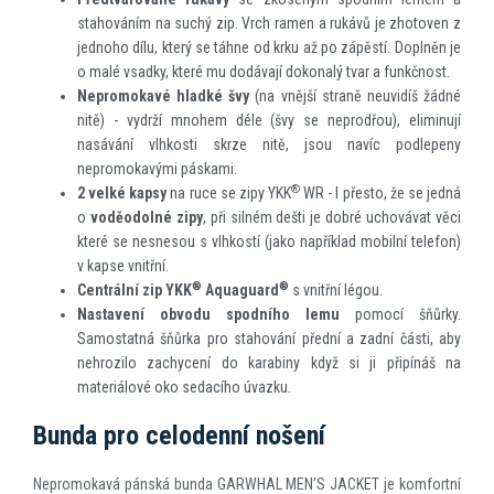
stahováním na suchý zip. Vrch ramen a rukávů je zhotoven z
jednoho dílu, který se táhne od krku až po zápěstí. Doplněn je
o malé vsadky, které mu dodávají dokonalý tvar a funkčnost.
Nepromokavé hladké švy
(na vnější straně neuvidíš žádné
nitě) - vydrží mnohem déle (švy se neprodřou), eliminují
nasávání vlhkosti skrze nitě, jsou navíc podlepeny
nepromokavými páskami.
®
2 velké kapsy
na ruce se zipy YKK
WR - I přesto, že se jedná
o
voděodolné zipy
, při silném dešti je dobré uchovávat věci
které se nesnesou s vlhkostí (jako například mobilní telefon)
v kapse vnitřní.
®
®
Centrální zip YKK
Aquaguard
s vnitřní légou.
Nastavení obvodu spodního lemu
pomocí šňůrky.
Samostatná šňůrka pro stahování přední a zadní části, aby
nehrozilo zachycení do karabiny když si ji připínáš na
materiálové oko sedacího úvazku.
Bunda pro celodenní nošení
Nepromokavá pánská bunda GARWHAL MEN’S JACKET je komfortní