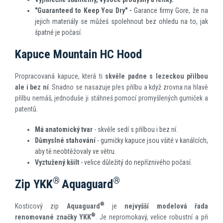
"Guaranteed to Keep You Dry" -
Garance firmy Gore, že na
jejich materiály se můžeš spolehnout bez ohledu na to, jak
špatné je počasí.
Kapuce Mountain HC Hood
Propracovaná kapuce, která ti
skvěle padne s lezeckou přilbou
ale i bez ní
. Snadno se nasazuje přes přilbu a když zrovna na hlavě
přilbu nemáš, jednoduše ji stáhneš pomocí promyšlených gumiček a
patentů.
Má anatomický tvar
- skvěle sedí s přilbou i bez ní.
Důmyslné stahování
- gumičky kapuce jsou všité v kanálcích,
aby tě neobtěžovaly ve větru.
Vyztužený kšilt
- velice důležitý do nepříznivého počasí.
®
®
Zip YKK
Aquaguard
®
Kosticový zip
Aquaguard
je
nejvyšší modelová řada
®
renomované značky YKK
. Je nepromokavý, velice robustní a při