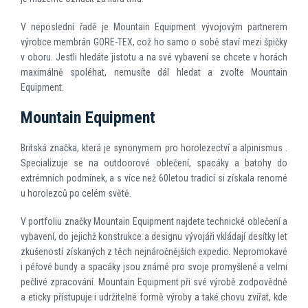
V neposlední řadě je Mountain Equipment vývojovým partnerem
výrobce membrán GORE-TEX, což ho samo o sobě staví mezi špičky
v oboru. Jestli hledáte jistotu a na své vybavení se chcete v horách
maximálně spoléhat, nemusíte dál hledat a zvolte Mountain
Equipment.
Mountain Equipment
Britská značka, která je synonymem pro horolezectví a alpinismus .
Specializuje se na outdoorové oblečení, spacáky a batohy do
extrémních podmínek, a s více než 60letou tradicí si získala renomé
u horolezců po celém světě.
V portfoliu značky Mountain Equipment najdete technické oblečení a
vybavení, do jejichž konstrukce a designu vývojáři vkládají desítky let
zkušeností získaných z těch nejnáročnějších expedic. Nepromokavé
i péřové bundy a spacáky jsou známé pro svoje promyšlené a velmi
pečlivé zpracování. Mountain Equipment při své výrobě zodpovědně
a eticky přístupuje i udržitelné formě výroby a také chovu zvířat, kde