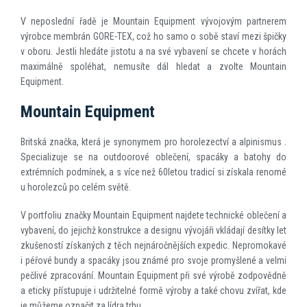
V neposlední řadě je Mountain Equipment vývojovým partnerem
výrobce membrán GORE-TEX, což ho samo o sobě staví mezi špičky
v oboru. Jestli hledáte jistotu a na své vybavení se chcete v horách
maximálně spoléhat, nemusíte dál hledat a zvolte Mountain
Equipment.
Mountain Equipment
Britská značka, která je synonymem pro horolezectví a alpinismus .
Specializuje se na outdoorové oblečení, spacáky a batohy do
extrémních podmínek, a s více než 60letou tradicí si získala renomé
u horolezců po celém světě.
V portfoliu značky Mountain Equipment najdete technické oblečení a
vybavení, do jejichž konstrukce a designu vývojáři vkládají desítky let
zkušeností získaných z těch nejnáročnějších expedic. Nepromokavé
i péřové bundy a spacáky jsou známé pro svoje promyšlené a velmi
pečlivé zpracování. Mountain Equipment při své výrobě zodpovědně
a eticky přístupuje i udržitelné formě výroby a také chovu zvířat, kde
je můžeme označit za lídra trhu.