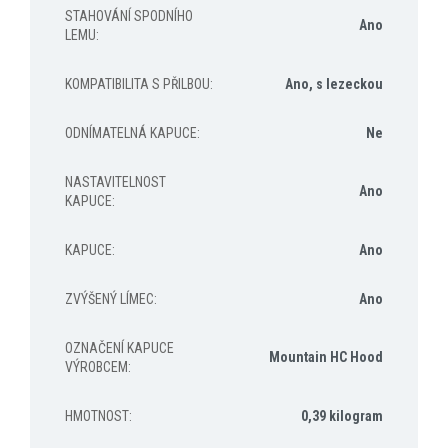
STAHOVÁNÍ SPODNÍHO
Ano
LEMU
:
KOMPATIBILITA S PŘILBOU
:
Ano, s lezeckou
ODNÍMATELNÁ KAPUCE
:
Ne
NASTAVITELNOST
Ano
KAPUCE
:
KAPUCE
:
Ano
ZVÝŠENÝ LÍMEC
:
Ano
OZNAČENÍ KAPUCE
Mountain HC Hood
VÝROBCEM
:
HMOTNOST
:
0,39 kilogram