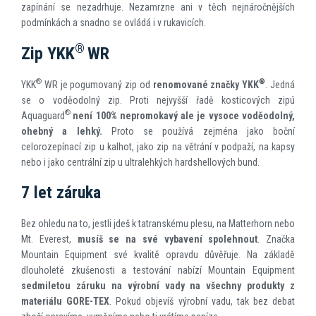
zapínání se nezadrhuje. Nezamrzne ani v těch nejnáročnějších
podmínkách a snadno se ovládá i v rukavicích.
®
Zip YKK
WR
®
®
YKK
WR je pogumovaný zip od
renomované značky
YKK
. Jedná
se o voděodolný zip. Proti nejvyšší řadě kosticových zipú
®
Aquaguard
není 100% nepromokavý ale je vysoce voděodolný,
ohebný a lehký.
Proto se používá zejména jako boční
celorozepínací zip u kalhot, jako zip na větrání v podpaží, na kapsy
nebo i jako centrální zip u ultralehkých hardshellových bund.
7 let záruka
Bez ohledu na to, jestli jdeš k tatranskému plesu, na Matterhorn nebo
Mt. Everest,
musíš se na své vybavení spolehnout
. Značka
Mountain Equipment své kvalitě opravdu důvěřuje. Na základě
dlouholeté zkušenosti a testování nabízí Mountain Equipment
sedmiletou záruku na výrobní vady na všechny produkty z
materiálu GORE-TEX
. Pokud objevíš výrobní vadu, tak bez debat