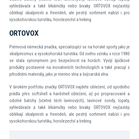
vyhledávače a také lékárničky nebo bivaky. ORTOVOX nejčastěji
oblékají skialpinisti a freerideři, ale pestrý sortiment nabízí i pro
vysokohorskou turistiku, horolezectví a treking.
ORTOVOX
Prémiová německá značka, specializující se na horské sporty jako je
skialpinismus a vysokohorská turistika. Od svého vzniku v roce 1980
se stala synonymem pro bezpečnost na horách. Vyvíjí špičkové
produkty postavené na inovativních technologiích a také pracují s
přírodními materiály, jako je merino vlna a švýcarská vlna.
V širokém portfoliu značky ORTOVOX najdete oblečení, od spodního
prádla přes softshell a hardshell oblečení, až po propracované a
odolné batohy (včetně těch lavinových), lavinové sondy, lopaty,
vyhledávače a také lékárničky nebo bivaky. ORTOVOX nejčastěji
oblékají skialpinisti a freerideři, ale pestrý sortiment nabízí i pro
vysokohorskou turistiku, horolezectví a treking.