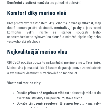
Komfortní elastická manžeta
pro pohodlné oblékání.
Komfort díky merino vlně
Díky přirozeným vlastnostem vlny,
výborně odvádějí vlhkost
, mají
dobré termoregulační vlastnosti,
neutralizují pachy
a jsou velmi
komfortní. Velmi rychle se stanou součástí tvého
nepostradatelného vybavení na dlouhé a náročné alpské túry nebo
vysokohorské přechody.
Nejkvalitnější merino vlna
ORTOVOX používá pouze tu nejkvalitnější
merino vlnu z Tasmánie
.
Merino vlna je materiál, který časem degraduje pouze zanedbatelně
a své funkční vlastnosti si zachovává po mnoho let.
Vlastnosti merino vlny:
Dokáže
přirozeně regulovat vlhkost -
absorbuje vlhkost do
své vnitřní struktury a na povrchu zůstává suchá.
Dokáže
přirozeně regulovat tělesnou teplotu
- má velký