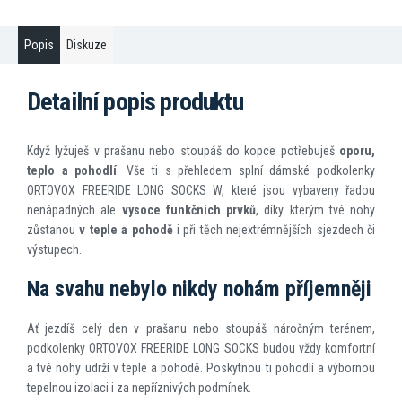
Popis
Diskuze
Detailní popis produktu
Když lyžuješ v prašanu nebo stoupáš do kopce potřebuješ
oporu,
teplo a pohodlí
. Vše ti s přehledem splní dámské podkolenky
ORTOVOX FREERIDE LONG SOCKS W, které jsou vybaveny řadou
nenápadných ale
vysoce funkčních prvků
, díky kterým tvé nohy
zůstanou
v teple a pohodě
i při těch nejextrémnějších sjezdech či
výstupech.
Na svahu nebylo nikdy nohám příjemněji
Ať jezdíš celý den v prašanu nebo stoupáš náročným terénem,
podkolenky ORTOVOX FREERIDE LONG SOCKS budou vždy komfortní
a tvé nohy udrží v teple a pohodě. Poskytnou ti pohodlí a výbornou
tepelnou izolaci i za nepříznivých podmínek.