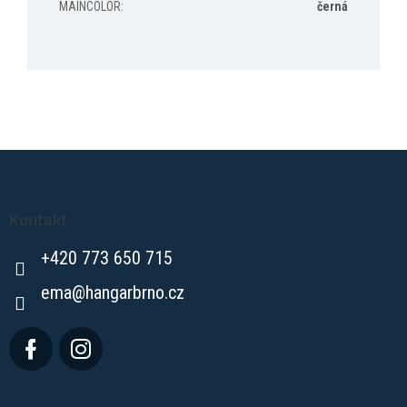
MAINCOLOR
:
černá
Z
á
p
a
Kontakt
t
+420 773 650 715
í
ema
@
hangarbrno.cz