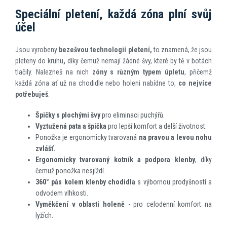
Speciální pletení, každá zóna plní svůj
účel
Jsou vyrobeny
bezešvou technologií pletení,
to znamená, že jsou
pleteny do kruhu
,
díky čemuž nemají žádné švy, které by tě v botách
tlačily. Nalezneš na nich
zóny s různým typem úpletu
, přičemž
každá zóna ať už na chodidle nebo holeni nabídne to,
co nejvíce
potřebuješ
:
Špičky s plochými švy
pro eliminaci puchýřů.
Vyztužená pata a špička
pro lepší komfort a delší životnost.
Ponožka je ergonomicky tvarovaná
na pravou a levou nohu
zvlášť.
Ergonomicky tvarovaný kotník a podpora klenby
, díky
čemuž ponožka nesjíždí.
360° pás kolem klenby chodidla
s výbornou prodyšností a
odvodem vlhkosti.
Vyměkčení v oblasti holeně
- pro celodenní komfort na
lyžích.