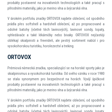
produkty postavené na inovativních technologiích a také pracují s
přírodními materiály, jako je merino vlna a švýcarská vlna.
V širokém portfoliu značky ORTOVOX najdete oblečení, od spodního
prádla přes softshell a hardshell oblečení, až po propracované a
odolné batohy (včetně těch lavinových), lavinové sondy, lopaty,
vyhledávače a také lékárničky nebo bivaky. ORTOVOX nejčastěji
oblékají skialpinisti a freerideři, ale pestrý sortiment nabízí i pro
vysokohorskou turistiku, horolezectví a treking.
ORTOVOX
Prémiová německá značka, specializující se na horské sporty jako je
skialpinismus a vysokohorská turistika. Od svého vzniku v roce 1980
se stala synonymem pro bezpečnost na horách. Vyvíjí špičkové
produkty postavené na inovativních technologiích a také pracují s
přírodními materiály, jako je merino vlna a švýcarská vlna.
V širokém portfoliu značky ORTOVOX najdete oblečení, od spodního
prádla přes softshell a hardshell oblečení, až po propracované a
odolné batohy (včetně těch lavinových), lavinové sondy, lopaty,