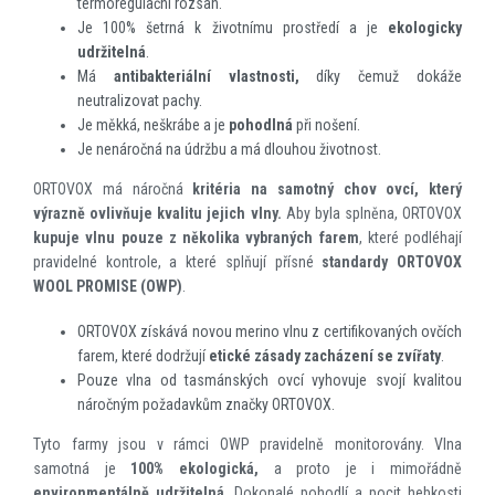
termoregulační rozsah.
Je 100% šetrná k životnímu prostředí a je
ekologicky
udržitelná
.
Má
antibakteriální vlastnosti,
díky čemuž dokáže
neutralizovat pachy.
Je měkká, neškrábe a je
pohodlná
při nošení.
Je nenáročná na údržbu a má dlouhou životnost.
ORTOVOX má náročná
kritéria na samotný chov ovcí, který
výrazně ovlivňuje kvalitu jejich vlny.
Aby byla splněna, ORTOVOX
kupuje vlnu pouze z několika vybraných farem
, které podléhají
pravidelné kontrole, a které splňují přísné
standardy
ORTOVOX
WOOL PROMISE (OWP)
.
ORTOVOX získává novou merino vlnu z certifikovaných ovčích
farem, které dodržují
etické zásady zacházení se zvířaty
.
Pouze vlna od tasmánských ovcí vyhovuje svojí kvalitou
náročným požadavkům značky ORTOVOX.
Tyto farmy jsou v rámci OWP pravidelně monitorovány. Vlna
samotná je
100% ekologická,
a proto je i mimořádně
environmentálně udržitelná
. Dokonalé pohodlí a pocit hebkosti