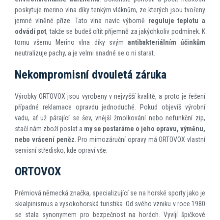
poskytuje merino vlna díky tenkým vláknům, ze kterých jsou tvořeny
jemné vlněné příze. Tato vlna navíc výborně
reguluje teplotu a
odvádí pot
, takže se budeš cítit příjemně za jakýchkoliv podmínek. K
tomu všemu Merino vlna díky svým
antibakteriálním účinkům
neutralizuje pachy, a je velmi snadné se o ni starat.
Nekompromisní dvouletá záruka
Výrobky ORTOVOX jsou vyrobeny v nejvyšší kvalitě, a proto je řešení
případné reklamace opravdu jednoduché. Pokud objevíš výrobní
vadu, ať už párající se šev, vnější žmolkování nebo nefunkční zip,
stačí nám zboží poslat a
my se postaráme o jeho opravu, výměnu,
nebo vrácení peněz
. Pro mimozáruční opravy má ORTOVOX vlastní
servisní středisko, kde opraví vše.
ORTOVOX
Prémiová německá značka, specializující se na horské sporty jako je
skialpinismus a vysokohorská turistika. Od svého vzniku v roce 1980
se stala synonymem pro bezpečnost na horách. Vyvíjí špičkové