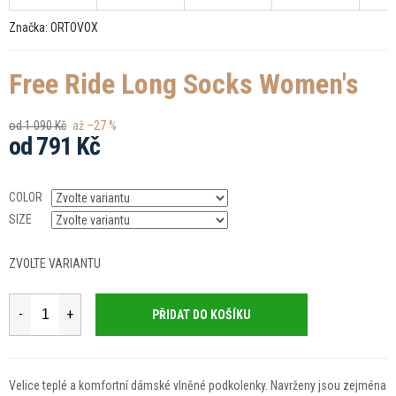
Značka:
ORTOVOX
Free Ride Long Socks Women's
od 1 090 Kč
až –27 %
od
791 Kč
Měrná
cena:
COLOR
SIZE
ZVOLTE VARIANTU
PŘIDAT DO KOŠÍKU
Velice teplé a komfortní dámské vlněné podkolenky. Navrženy jsou zejména