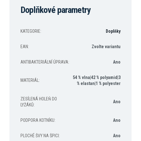
Doplňkové parametry
KATEGORIE
:
Doplňky
EAN
:
Zvolte variantu
ANTIBAKTERIÁLNÍ ÚPRAVA
:
Ano
54 % vlna|42 % polyamid|3
MATERIÁL
:
% elastan|1 % polyester
ZESÍLENÁ HOLEŇ DO
Ano
LYŽÁKŮ
:
PODPORA KOTNÍKU
:
Ano
PLOCHÉ ŠVY NA ŠPICI
:
Ano