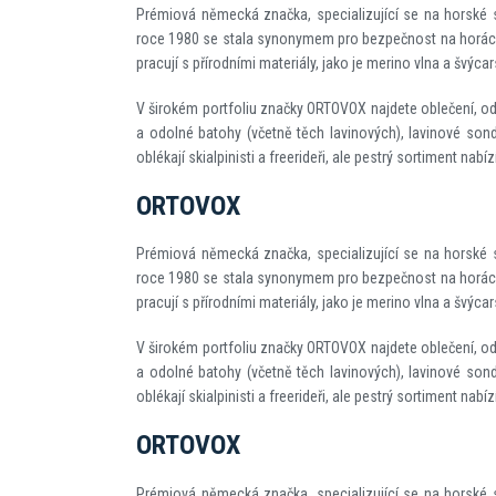
Prémiová německá značka, specializující se na horské s
roce 1980 se stala synonymem pro bezpečnost na horách. 
pracují s přírodními materiály, jako je merino vlna a švýcar
V širokém portfoliu značky ORTOVOX najdete oblečení, od
a odolné batohy (včetně těch lavinových), lavinové sond
oblékají skialpinisti a freerideři, ale pestrý sortiment nabí
ORTOVOX
Prémiová německá značka, specializující se na horské s
roce 1980 se stala synonymem pro bezpečnost na horách. 
pracují s přírodními materiály, jako je merino vlna a švýcar
V širokém portfoliu značky ORTOVOX najdete oblečení, od
a odolné batohy (včetně těch lavinových), lavinové sond
oblékají skialpinisti a freerideři, ale pestrý sortiment nabí
ORTOVOX
Prémiová německá značka, specializující se na horské s