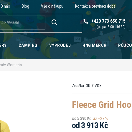
O nás
Blog
Vše o nákupu
Kontakt a otevírací doba
+420 773 650 715
HLEDAT
ERY
CAMPING
VÝPRODEJ
HNG MERCH
PŮJČ
oody Women's
Značka:
ORTOVOX
Fleece Grid Ho
od 5 390 Kč
až –27 %
od
3 913 Kč