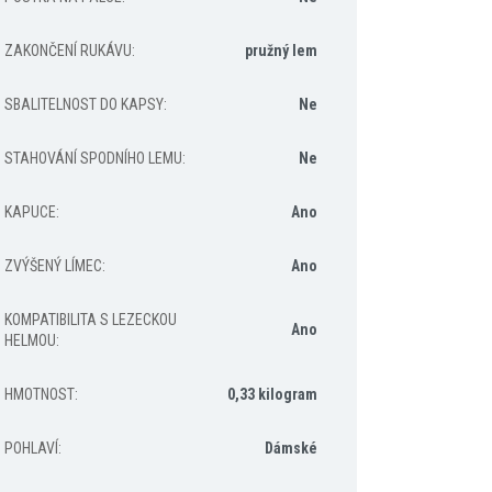
ZAKONČENÍ RUKÁVU
:
pružný lem
SBALITELNOST DO KAPSY
:
Ne
STAHOVÁNÍ SPODNÍHO LEMU
:
Ne
KAPUCE
:
Ano
ZVÝŠENÝ LÍMEC
:
Ano
KOMPATIBILITA S LEZECKOU
Ano
HELMOU
:
HMOTNOST
:
0,33 kilogram
POHLAVÍ
:
Dámské