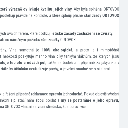
terý výrazně ovlivňuje kvalitu jejich vlny.
Aby byla splněna, ORTOVOX
 podléhají pravidelné kontrole, a které splňují přísné
standardy
ORTOVOX
ých ovčích farem, které dodržují
etické zásady zacházení se zvířaty
.
kvalitou náročným požadavkům značky ORTOVOX.
ovány. Vlna samotná je
100% ekologická,
a proto je i mimořádně
t hebkosti poskytuje merino vlna díky tenkým vláknům, ze kterých jsou
uluje teplotu a odvádí pot
, takže se budeš cítit příjemně za jakýchkoliv
eriálním účinkům
neutralizuje pachy, a je velmi snadné se o ni starat.
o je řešení případné reklamace opravdu jednoduché. Pokud objevíš výrobní
funkční zip, stačí nám zboží poslat a
my se postaráme o jeho opravu,
á ORTOVOX vlastní servisní středisko, kde opraví vše.