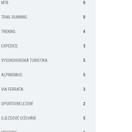
MTB
:
0
TRAIL RUNNING
:
0
TREKING
:
4
EXPEDICE
:
3
VYSOKOHORSKÁ TURISTIKA
:
5
ALPINISMUS
:
5
VIA FERRATA
:
3
SPORTOVNÍ LEZENÍ
:
2
SJEZDOVÉ LYŽOVÁNÍ
:
5