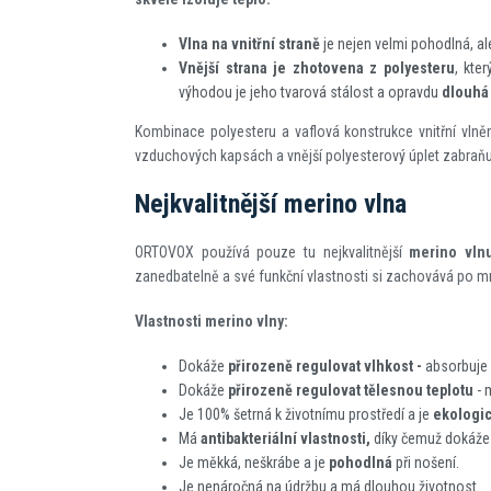
Vlna na vnitřní straně
je nejen velmi pohodlná, a
Vnější strana je zhotovena z polyesteru
, kte
výhodou je jeho tvarová stálost a opravdu
dlouhá 
Kombinace polyesteru a vaflová konstrukce vnitřní vlněné
vzduchových kapsách a vnější polyesterový úplet zabraňuje 
Nejkvalitnější merino vlna
ORTOVOX používá pouze tu nejkvalitnější
merino vln
zanedbatelně a své funkční vlastnosti si zachovává po m
Vlastnosti merino vlny:
Dokáže
přirozeně regulovat vlhkost -
absorbuje 
Dokáže
přirozeně regulovat tělesnou teplotu
- 
Je 100% šetrná k životnímu prostředí a je
ekologic
Má
antibakteriální vlastnosti,
díky čemuž dokáže 
Je měkká, neškrábe a je
pohodlná
při nošení.
Je nenáročná na údržbu a má dlouhou životnost.