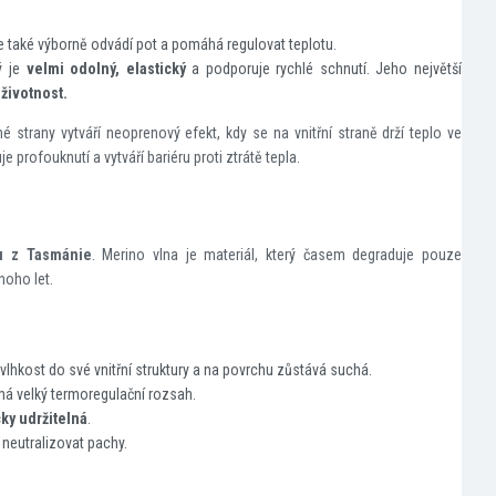
le také výborně odvádí pot a pomáhá regulovat teplotu.
rý je
velmi odolný, elastický
a podporuje rychlé schnutí. Jeho největší
životnost.
 strany vytváří neoprenový efekt, kdy se na vnitřní straně drží teplo ve
profouknutí a vytváří bariéru proti ztrátě tepla.
u z Tasmánie
. Merino vlna je materiál, který časem degraduje pouze
noho let.
vlhkost do své vnitřní struktury a na povrchu zůstává suchá.
má velký termoregulační rozsah.
ky udržitelná
.
neutralizovat pachy.