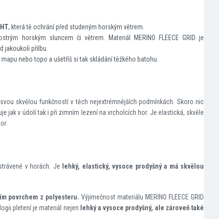
GHT
, která tě ochrání před studeným horským větrem.
 ostrým horským sluncem či větrem. Materiál MERINO FLEECE GRID je
 jakoukoli přilbu.
mapu nebo topo a ušetříš si tak skládání těžkého batohu.
ou skvělou funkčností v těch nejextrémnějších podmínkách. Skoro nic
uje jak v údolí tak i při zimním lezení na vrcholcích hor. Je elastická, skvěle
or.
 strávené v horách. Je
lehký, elastický, vysoce prodyšný a má skvělou
ším povrchem z polyesteru.
Výjimečnost materiálu MERINO FLEECE GRID
logii pletení je materiál nejen
lehký a vysoce prodyšný, ale zároveň také