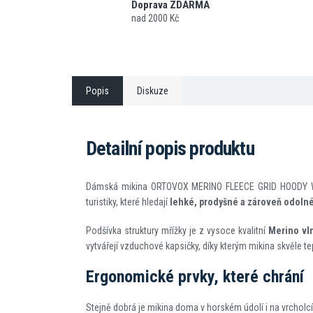
Doprava ZDARMA
nad 2000 Kč
Popis
Diskuze
Detailní popis produktu
Dámská mikina ORTOVOX MERINO FLEECE GRID HOODY W j
turistiky, které hledají
lehké, prodyšné a zárove
ň odolné
Podšívka struktury mřížky je z vysoce kvalitní
Merino vl
vytvářejí vzduchové kapsičky, díky kterým mikina skvěle te
Ergonomické prvky, které chrání
Stejně dobrá je mikina doma v horském údolí i na vrcholcí