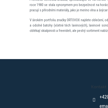
roce 1980 se stala synonymem pro bezpečnost na horách. 
pracují s přírodními materiály, jako je merino vlna a švýcar
V širokém portfoliu značky ORTOVOX najdete oblečení, od
a odolné batohy (včetně těch lavinových), lavinové sond
oblékají skialpinisti a freerideři, ale pestrý sortiment nabí
Z
á
p
a
t
Kontakt
í
+42
ema