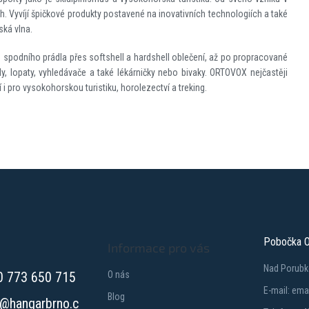
Vyvíjí špičkové produkty postavené na inovativních technologiích a také
ská vlna.
 spodního prádla přes softshell a hardshell oblečení, až po propracované
y, lopaty, vyhledávače a také lékárničky nebo bivaky. ORTOVOX nejčastěji
zí i pro vysokohorskou turistiku, horolezectví a treking.
Pobočka O
Informace pro vás
Nad Porubk
0 773 650 715
O nás
E-mail: em
Blog
@
hangarbrno.c