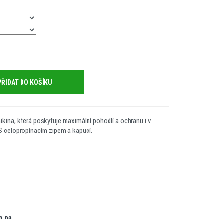
PŘIDAT DO KOŠÍKU
kina, která poskytuje maximální pohodlí a ochranu i v
 celopropínacím zipem a kapucí.
o na