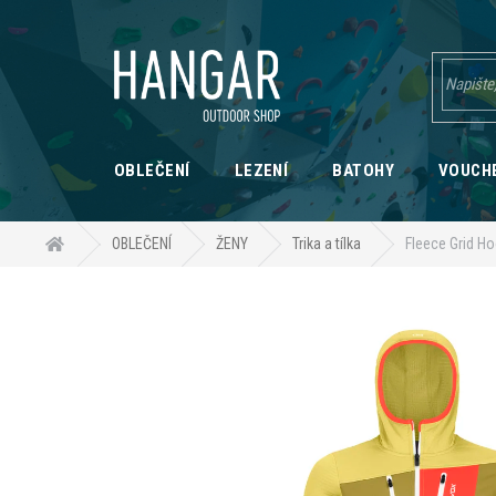
Přejít
na
obsah
OBLEČENÍ
LEZENÍ
BATOHY
VOUCH
Domů
OBLEČENÍ
ŽENY
Trika a tílka
Fleece Grid H