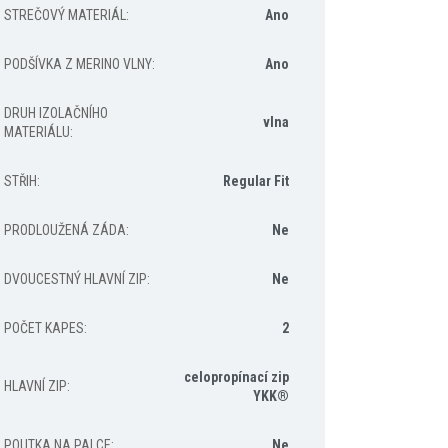
STREČOVÝ MATERIÁL
:
Ano
PODŠÍVKA Z MERINO VLNY
:
Ano
DRUH IZOLAČNÍHO
vlna
MATERIÁLU
:
STŘIH
:
Regular Fit
PRODLOUŽENÁ ZÁDA
:
Ne
DVOUCESTNÝ HLAVNÍ ZIP
:
Ne
POČET KAPES
:
2
celopropínací zip
HLAVNÍ ZIP
:
YKK®
POUTKA NA PALCE
:
Ne