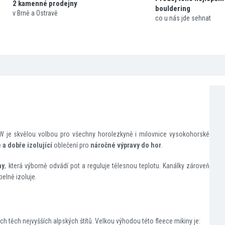
2 kamenné prodejny
bouldering
v Brně a Ostravě
co u nás jde sehnat
e skvělou volbou pro všechny horolezkyně i milovnice vysokohorské
 a dob
ře izolující
oblečení pro
náro
čné výpravy do hor
.
ny
, která výborně odvádí pot a reguluje tělesnou teplotu. Kanálky zároveň
pelně izoluje.
ch těch nejvyšších alpských štítů. Velkou výhodou této fleece mikiny je: