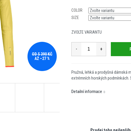
Měrná
cena:
COLOR
SIZE
ZVOLTE VARIANTU
OD 5 390 KČ
AŽ –27 %
Pružná, lehká a prodyšná dámská mi
extrémních horských podmínkách. S
Detailní informace
Prodej toho nejlepšíh