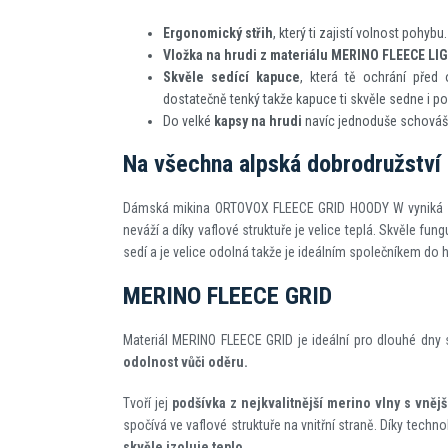
Ergonomický střih
, který ti zajistí volnost pohybu.
Vložka na hrudi z materiálu MERINO FLEECE LI
Skvěle sedící kapuce
, která tě ochrání před
dostatečně tenký takže kapuce ti skvěle sedne i pod
Do velké
kapsy na hrudi
navíc jednoduše schováš 
Na všechna alpská dobrodružství
Dámská mikina ORTOVOX FLEECE GRID HOODY W vyniká sv
neváží a díky vaflové struktuře je velice teplá. Skvěle fung
sedí a je velice odolná takže je ideálním společníkem do h
MERINO FLEECE GRID
Materiál MERINO FLEECE GRID je ideální pro dlouhé dny
odolnost vůči oděru.
Tvoří jej
podšívka z nejkvalitnější merino vlny s vněj
spočívá ve vaflové struktuře na vnitřní straně. Díky techno
skvěle izoluje teplo.