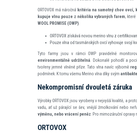
ORTOVOX má náročná
kritéria na samotný chov ovcí, k
kupuje vlnu pouze z několika vybraných farem
, které
WOOL PROMISE (OWP)
.
ORTOVOX získává novou merino vlnu z certifikovan
Pouze vlna od tasmánských ovcí vyhovuje svojí 
Tyto farmy jsou v rámci OWP pravidelně monitor
environmentálně udržitelná
. Dokonalé pohodlí a poci
tvořeny jemné vlněné příze. Tato vlna navíc výborně
reg
podmínek. K tomu všemu Merino vlna díky svým
antibakt
Nekompromisní dvouletá záruka
Výrobky ORTOVOX jsou vyrobeny v nejvyšší kvalitě, a prot
vadu, ať už párající se šev, vnější žmolkování nebo ne
výměnu, nebo vrácení peněz
. Pro mimozáruční opravy m
ORTOVOX