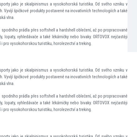
porty jako je skialpinismus a vysokohorská turistika. Od svého vzniku v
Vyvíjí špičkové produkty postavené na inovativních technologiích a také
ská vlna.
 spodního prádla přes softshell a hardshell oblečení, až po propracované
y, lopaty, vyhledávače a také lékárničky nebo bivaky. ORTOVOX nejčastěji
zí i pro vysokohorskou turistiku, horolezectví a treking.
porty jako je skialpinismus a vysokohorská turistika. Od svého vzniku v
Vyvíjí špičkové produkty postavené na inovativních technologiích a také
ská vlna.
 spodního prádla přes softshell a hardshell oblečení, až po propracované
y, lopaty, vyhledávače a také lékárničky nebo bivaky. ORTOVOX nejčastěji
zí i pro vysokohorskou turistiku, horolezectví a treking.
porty jako je skialpinismus a vysokohorská turistika. Od svého vzniku v