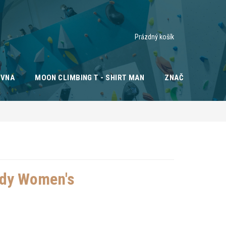
Nákupní
Prázdný košík
košík
OVNA
MOON CLIMBING T - SHIRT MAN
ZNAČKY
ody Women's