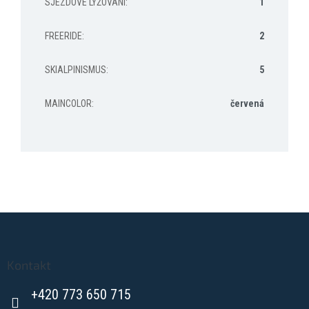
SJEZDOVÉ LYŽOVÁNÍ
:
1
FREERIDE
:
2
SKIALPINISMUS
:
5
MAINCOLOR
:
červená
Z
á
p
a
Kontakt
t
+420 773 650 715
í