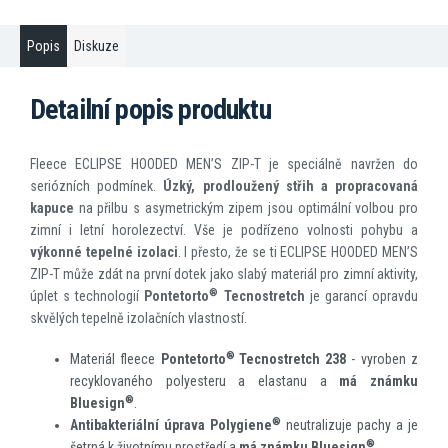
Popis
Diskuze
Detailní popis produktu
Fleece ECLIPSE HOODED MEN’S ZIP-T je speciálně navržen do
seriózních podmínek.
Úzký, prodloužený střih a propracovaná
kapuce
na přilbu s asymetrickým zipem jsou optimální volbou pro
zimní i letní horolezectví. Vše je podřízeno volnosti pohybu a
výkonné tepelné izolaci
. I přesto, že se ti ECLIPSE HOODED MEN’S
ZIP-T může zdát na první dotek jako slabý materiál pro zimní aktivity,
®
úplet s technologií
Pontetorto
Tecnostretch
je garancí opravdu
skvělých tepelně izolačních vlastností.
®
Materiál fleece
Pontetorto
Tecnostretch 238
- vyroben z
recyklovaného polyesteru a elastanu a
má známku
®
Bluesign
.
®
Antibakteriální úprava Polygiene
neutralizuje pachy a je
®
šetrná k životnímu prostředí a
má známku Bluesign
.