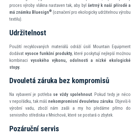
proces výroby vlákna nastaven tak, aby byl
šetrný k naší přírodě a
®
má známku Bluesign
(označení pro ekologicky udržitelnou výrobu
textilu).
Udržitelnost
Použití recyklovaných materiálů odráží úsilí Mountain Equipment
dodávat
vysoce funkční produkty
, které poskytují nejlepší možnou
kombinaci
vysokého výkonu, odolnosti a nízké ekologické
stopy.
Dvouletá záruka bez kompromisů
Na vybavení je potřeba
se vždy spolehnout
. Pokud tedy je něco
v nepořádku, tak máš
nekompromisní dvouletou záruku
. Objevíš-li
výrobní vadu, zboží nám zašli a my ho předáme přímo do
servisního střediska v Mnichově, které se postará o zbytek.
Pozáruční servis