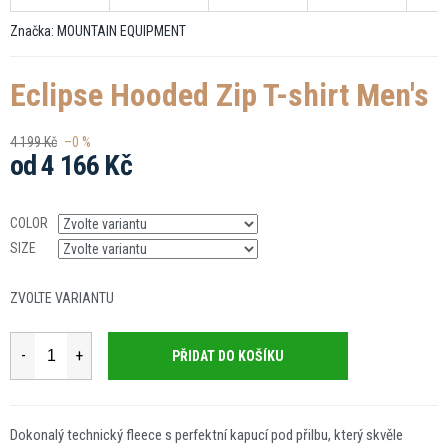
Značka:
MOUNTAIN EQUIPMENT
Eclipse Hooded Zip T-shirt Men's
4 199 Kč
–0 %
od
4 166 Kč
Měrná
cena:
COLOR
SIZE
ZVOLTE VARIANTU
PŘIDAT DO KOŠÍKU
Dokonalý technický fleece s perfektní kapucí pod přilbu, který skvěle