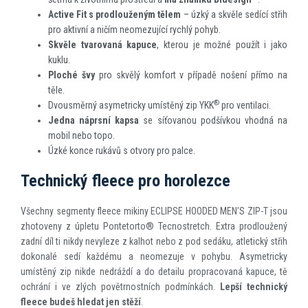
Active Fit s prodlouženým tělem
– úzký a skvěle sedící střih
pro aktivní a ničím neomezující rychlý pohyb.
Skvěle tvarovaná kapuce
, kterou je možné použít i jako
kuklu.
Ploché švy
pro skvělý komfort v případě nošení přímo na
těle.
®
Dvousměrný asymetricky umístěný zip YKK
pro ventilaci.
Jedna náprsní kapsa
se síťovanou podšívkou vhodná na
mobil nebo topo.
Úzké konce rukávů s otvory pro palce.
Technický fleece pro horolezce
Všechny segmenty fleece mikiny ECLIPSE HOODED MEN’S ZIP-T jsou
zhotoveny z úpletu Pontetorto® Tecnostretch. Extra prodloužený
zadní díl ti nikdy nevyleze z kalhot nebo z pod sedáku, atletický střih
dokonalé sedí každému a neomezuje v pohybu. Asymetricky
umístěný zip nikde nedráždí a do detailu propracovaná kapuce, tě
ochrání i ve zlých povětrnostních podmínkách.
Lepší technický
fleece budeš hledat jen stěží
.