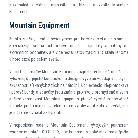
maximálně spoléhat, nemusíte dál hledat a zvolte Mountain
Equipment.
Mountain Equipment
Britská značka, která je synonymem pro horolezectví a alpinismus .
Specializuje se na outdoorové oblečení, spacáky a batohy do
extrémních podmínek, a s více než 60letou tradicí si získala renomé
u horolezců po celém světě.
V portfoliu značky Mountain Equipment najdete technické oblečení a
vybavení, do jejichž konstrukce a designu vývojáři vkládají desítky let
zkušeností získaných z těch nejnáročnějších expedic. Nepromokavé
i péřové bundy a spacáky jsou známé pro svoje promyšlené a velmi
pečlivé zpracování. Mountain Equipment při své výrobě zodpovědně
a eticky přístupuje i udržitelné formě výroby a také chovu zvířat, kde
je můžeme označit za lídra trhu.
V neposlední řadě je Mountain Equipment vývojovým partnerem
výrobce membrán GORE-TEX, což ho samo o sobě staví mezi špičky