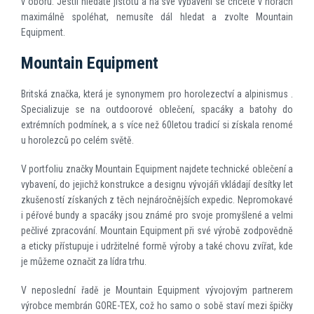
v oboru. Jestli hledáte jistotu a na své vybavení se chcete v horách
maximálně spoléhat, nemusíte dál hledat a zvolte Mountain
Equipment.
Mountain Equipment
Britská značka, která je synonymem pro horolezectví a alpinismus .
Specializuje se na outdoorové oblečení, spacáky a batohy do
extrémních podmínek, a s více než 60letou tradicí si získala renomé
u horolezců po celém světě.
V portfoliu značky Mountain Equipment najdete technické oblečení a
vybavení, do jejichž konstrukce a designu vývojáři vkládají desítky let
zkušeností získaných z těch nejnáročnějších expedic. Nepromokavé
i péřové bundy a spacáky jsou známé pro svoje promyšlené a velmi
pečlivé zpracování. Mountain Equipment při své výrobě zodpovědně
a eticky přístupuje i udržitelné formě výroby a také chovu zvířat, kde
je můžeme označit za lídra trhu.
V neposlední řadě je Mountain Equipment vývojovým partnerem
výrobce membrán GORE-TEX, což ho samo o sobě staví mezi špičky