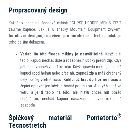
Propracovaný design
Každého ihned na fleecové mikině ECLIPSE HOODED MEN’S ZIP-T
zaujme kapuce. Jak je u značky Mountain Equipment zvykem,
horolezci designují oblečení pro horolezce
a tento produkt je
toho dalším důkazem.
Variabilita této fleece mikiny je neuvěřitelná
. Když je ti
teplo, kapuci necháš dole a rozepneš hluboký přední zip. Když
přituhne, zapneš zip až ke krku. Když opravdu mrzne, nasadíš
kapuci (pod helmu nebo přes ní), zapneš zip a máš chráněný
celý obličej včetně nosu.
Kuklu už brát do hor nemusíš
a
čepici opravdu jen když je hodně pod nulou. A když šlapeš ve
větru a je ti teplo na tělo, ale hlavu chceš mít pořád
chráněnou, necháš kapuci nasazenou a zip rozepneš
zespoda.
®
Špičkový materiál Pontetorto
Tecnostretch