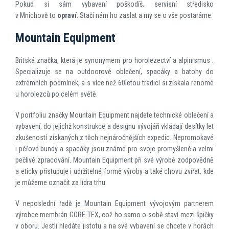
Pokud si sám vybavení poškodíš, servisní středisko
v Mnichově to
opraví
. Stačí nám ho zaslat a my se o vše postaráme.
Mountain Equipment
Britská značka, která je synonymem pro horolezectví a alpinismus .
Specializuje se na outdoorové oblečení, spacáky a batohy do
extrémních podmínek, a s více než 60letou tradicí si získala renomé
u horolezců po celém světě.
V portfoliu značky Mountain Equipment najdete technické oblečení a
vybavení, do jejichž konstrukce a designu vývojáři vkládají desítky let
zkušeností získaných z těch nejnáročnějších expedic. Nepromokavé
i péřové bundy a spacáky jsou známé pro svoje promyšlené a velmi
pečlivé zpracování. Mountain Equipment při své výrobě zodpovědně
a eticky přístupuje i udržitelné formě výroby a také chovu zvířat, kde
je můžeme označit za lídra trhu.
V neposlední řadě je Mountain Equipment vývojovým partnerem
výrobce membrán GORE-TEX, což ho samo o sobě staví mezi špičky
v oboru. Jestli hledáte jistotu a na své vybavení se chcete v horách