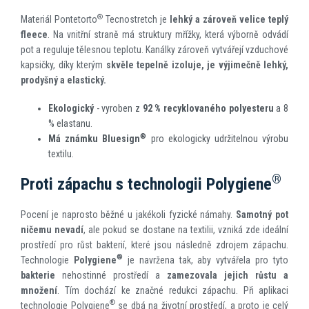
®
Materiál Pontetorto
Tecnostretch je
lehký a zároveň velice teplý
fleece
. Na vnitřní straně má struktury mřížky, která výborně odvádí
pot a reguluje tělesnou teplotu. Kanálky zároveň vytvářejí vzduchové
kapsičky, díky kterým
skvěle tepelně izoluje, je výjimečně lehký,
prodyšný a elastický.
Ekologický
- vyroben z
92 % recyklovaného polyesteru
a 8
% elastanu.
®
Má známku Bluesign
pro ekologicky udržitelnou výrobu
textilu.
®
Proti zápachu s technologii Polygiene
Pocení je naprosto běžné u jakékoli fyzické námahy.
Samotný pot
ničemu nevadí
, ale pokud se dostane na textilii, vzniká zde ideální
prostředí pro růst bakterií, které jsou následně zdrojem zápachu.
®
Technologie
Polygiene
je navržena tak, aby vytvářela pro tyto
bakterie
nehostinné prostředí a
zamezovala jejich růstu a
množení
. Tím dochází ke značné redukci zápachu. Při aplikaci
®
technologie Polygiene
se dbá na životní prostředí, a proto je celý