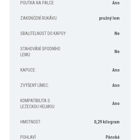
POUTKA NA PALCE
:
Ano
ZAKONČENÍ RUKÁVU
:
pružný lem
SBALITELNOST DO KAPSY
:
Ne
STAHOVÁNÍ SPODNÍHO
Ne
LEMU
:
KAPUCE
:
Ano
ZVÝŠENÝ LÍMEC
:
Ano
KOMPATIBILITA S
Ano
LEZECKOU HELMOU
:
HMOTNOST
:
0,29 kilogram
POHLAVÍ
:
Pánské