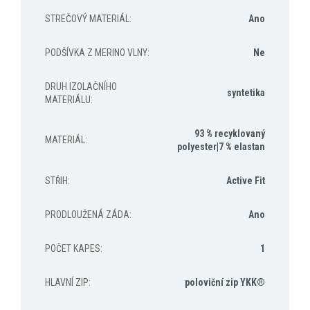
STREČOVÝ MATERIÁL
:
Ano
PODŠÍVKA Z MERINO VLNY
:
Ne
DRUH IZOLAČNÍHO
syntetika
MATERIÁLU
:
93 % recyklovaný
MATERIÁL
:
polyester|7 % elastan
STŘIH
:
Active Fit
PRODLOUŽENÁ ZÁDA
:
Ano
POČET KAPES
:
1
HLAVNÍ ZIP
:
poloviční zip YKK®