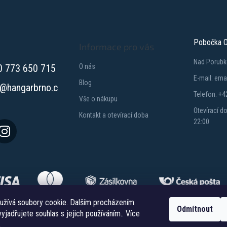
Pobočka O
Informace pro vás
Nad Porubk
0 773 650 715
O nás
E-mail: em
Blog
@
hangarbrno.c
Telefon: +4
Vše o nákupu
Otevírací d
Kontakt a otevírací doba
22:00
užívá soubory cookie. Dalším procházením
Odmítnout
yjadřujete souhlas s jejich používáním.. Více
Copyright 2026
Hangareshop.cz
. Všechna práva vyhrazena.
.