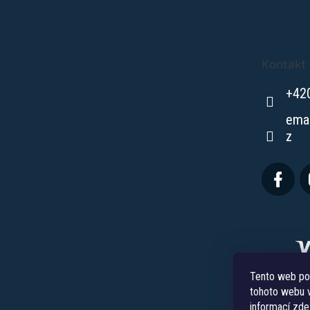
á
p
a
t
Kontakt
í
+42
ema
z
Tento web po
tohoto webu v
informací
zde