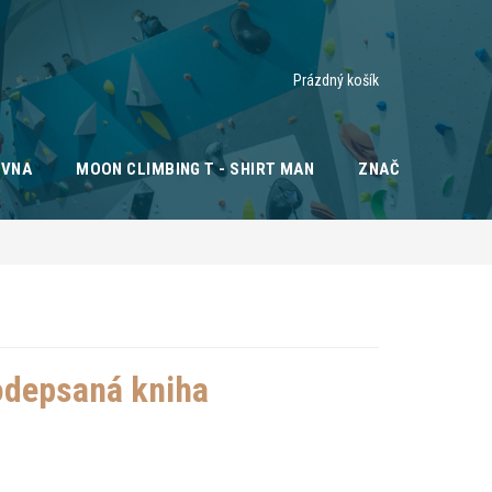
Nákupní
Prázdný košík
košík
OVNA
MOON CLIMBING T - SHIRT MAN
ZNAČKY
odepsaná kniha