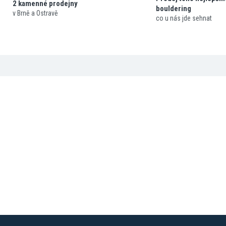
2 kamenné prodejny
bouldering
v Brně a Ostravě
co u nás jde sehnat