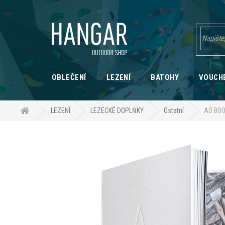
Přejít
na
obsah
OBLEČENÍ
LEZENÍ
BATOHY
VOUCH
Domů
LEZENÍ
LEZECKÉ DOPLŇKY
Ostatní
AO BOO