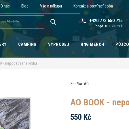
O nás
Blog
Vše o nákupu
Kontakt a otevírací doba
+420 773 650 715
HLEDAT
ERY
CAMPING
VÝPRODEJ
HNG MERCH
PŮJČ
K - nepodepsaná kniha
Značka:
AO
AO BOOK - nep
550 Kč
Měrná