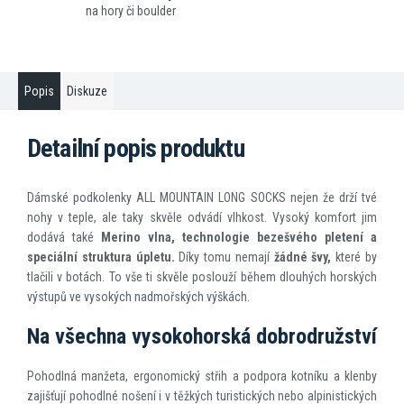
na hory či boulder
Popis
Diskuze
Detailní popis produktu
Dámské podkolenky ALL MOUNTAIN LONG SOCKS nejen že drží tvé
nohy v teple, ale taky skvěle odvádí vlhkost. Vysoký komfort jim
dodává také
Merino vlna, technologie bezešvého pletení a
speciální struktura úpletu.
Díky tomu nemají
žádné švy,
které by
tlačili v botách. To vše ti skvěle poslouží během dlouhých horských
výstupů ve vysokých nadmořských výškách.
Na všechna vysokohorská dobrodružství
Pohodlná manžeta, ergonomický střih a podpora kotníku a klenby
zajišťují pohodlné nošení i v těžkých turistických nebo alpinistických