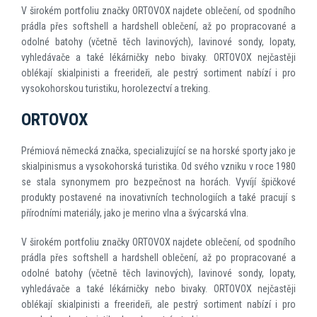
V širokém portfoliu značky ORTOVOX najdete oblečení, od spodního
prádla přes softshell a hardshell oblečení, až po propracované a
odolné batohy (včetně těch lavinových), lavinové sondy, lopaty,
vyhledávače a také lékárničky nebo bivaky. ORTOVOX nejčastěji
oblékají skialpinisti a freerideři, ale pestrý sortiment nabízí i pro
vysokohorskou turistiku, horolezectví a treking.
ORTOVOX
Prémiová německá značka, specializující se na horské sporty jako je
skialpinismus a vysokohorská turistika. Od svého vzniku v roce 1980
se stala synonymem pro bezpečnost na horách. Vyvíjí špičkové
produkty postavené na inovativních technologiích a také pracují s
přírodními materiály, jako je merino vlna a švýcarská vlna.
V širokém portfoliu značky ORTOVOX najdete oblečení, od spodního
prádla přes softshell a hardshell oblečení, až po propracované a
odolné batohy (včetně těch lavinových), lavinové sondy, lopaty,
vyhledávače a také lékárničky nebo bivaky. ORTOVOX nejčastěji
oblékají skialpinisti a freerideři, ale pestrý sortiment nabízí i pro