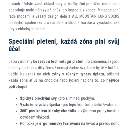
botách. Polstrovaná oblast paty a špičky činí ponožku odolnou a
absorbuje malé nárazy při chůzi do kopce a z kopce. V neposlední
řadě moderní a veselý design dělá z ALL MOUNTAIN LONG SOCKS
ideálního společníka pro náročné a dlouhé horské a vysokohorské
túry v chladných dnech.
Speciální pletení, každá zóna plní svůj
účel
Jsou vyrobeny
bezešvou technologií pletení,
to znamená, že jsou
pleteny do kruhu
,
díky čemuž nemají žádné švy, které by tě v botách
tlačily. Nalezneš na nich
zóny s různým typem úpletu
, přičemž
každá zóna ať už na chodidle nebo holeni nabídne to,
co nejvíce
potřebuješ
:
Špičky s plochými švy
- pro eliminaci puchýřů.
Vyztužená pata a špička
- pro lepší komfort a delší životnost.
360° pás kolem klenby chodidla
s výbornou prodyšností a
odvodem vlhkosti.
Ponožka je
ergonomicky tvarovaná
na levou a pravou nohu