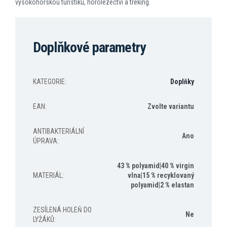
vysokohorskou turistiku, horolezectví a treking.
Doplňkové parametry
KATEGORIE
:
Doplňky
EAN
:
Zvolte variantu
ANTIBAKTERIÁLNÍ
Ano
ÚPRAVA
:
43 % polyamid|40 % virgin
MATERIÁL
:
vlna|15 % recyklovaný
polyamid|2 % elastan
ZESÍLENÁ HOLEŇ DO
Ne
LYŽÁKŮ
: