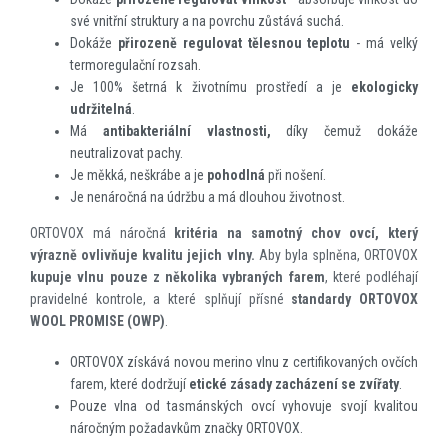
své vnitřní struktury a na povrchu zůstává suchá.
Dokáže
přirozeně regulovat tělesnou teplotu
- má velký
termoregulační rozsah.
Je 100% šetrná k životnímu prostředí a je
ekologicky
udržitelná
.
Má
antibakteriální vlastnosti,
díky čemuž dokáže
neutralizovat pachy.
Je měkká, neškrábe a je
pohodlná
při nošení.
Je nenáročná na údržbu a má dlouhou životnost.
ORTOVOX má náročná
kritéria na samotný chov ovcí, který
výrazně ovlivňuje kvalitu jejich vlny.
Aby byla splněna, ORTOVOX
kupuje vlnu pouze z několika vybraných farem
, které podléhají
pravidelné kontrole, a které splňují přísné
standardy
ORTOVOX
WOOL PROMISE (OWP)
.
ORTOVOX získává novou merino vlnu z certifikovaných ovčích
farem, které dodržují
etické zásady zacházení se zvířaty
.
Pouze vlna od tasmánských ovcí vyhovuje svojí kvalitou
náročným požadavkům značky ORTOVOX.