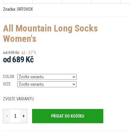
Značka:
ORTOVOX
All Mountain Long Socks
Women's
od 949 Kč
až –27 %
od
689 Kč
Měrná
cena:
COLOR
SIZE
ZVOLTE VARIANTU
PŘIDAT DO KOŠÍKU