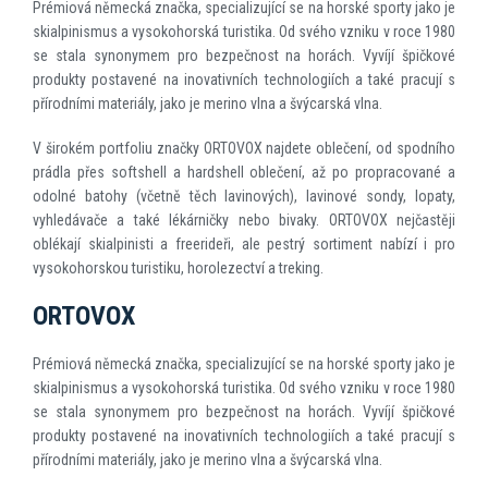
Prémiová německá značka, specializující se na horské sporty jako je
skialpinismus a vysokohorská turistika. Od svého vzniku v roce 1980
se stala synonymem pro bezpečnost na horách. Vyvíjí špičkové
produkty postavené na inovativních technologiích a také pracují s
přírodními materiály, jako je merino vlna a švýcarská vlna.
V širokém portfoliu značky ORTOVOX najdete oblečení, od spodního
prádla přes softshell a hardshell oblečení, až po propracované a
odolné batohy (včetně těch lavinových), lavinové sondy, lopaty,
vyhledávače a také lékárničky nebo bivaky. ORTOVOX nejčastěji
oblékají skialpinisti a freerideři, ale pestrý sortiment nabízí i pro
vysokohorskou turistiku, horolezectví a treking.
ORTOVOX
Prémiová německá značka, specializující se na horské sporty jako je
skialpinismus a vysokohorská turistika. Od svého vzniku v roce 1980
se stala synonymem pro bezpečnost na horách. Vyvíjí špičkové
produkty postavené na inovativních technologiích a také pracují s
přírodními materiály, jako je merino vlna a švýcarská vlna.