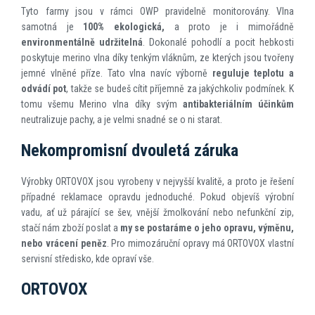
Tyto farmy jsou v rámci OWP pravidelně monitorovány. Vlna
samotná je
100% ekologická,
a proto je i mimořádně
environmentálně udržitelná
. Dokonalé pohodlí a pocit hebkosti
poskytuje merino vlna díky tenkým vláknům, ze kterých jsou tvořeny
jemné vlněné příze. Tato vlna navíc výborně
reguluje teplotu a
odvádí pot
, takže se budeš cítit příjemně za jakýchkoliv podmínek. K
tomu všemu Merino vlna díky svým
antibakteriálním účinkům
neutralizuje pachy, a je velmi snadné se o ni starat.
Nekompromisní dvouletá záruka
Výrobky ORTOVOX jsou vyrobeny v nejvyšší kvalitě, a proto je řešení
případné reklamace opravdu jednoduché. Pokud objevíš výrobní
vadu, ať už párající se šev, vnější žmolkování nebo nefunkční zip,
stačí nám zboží poslat a
my se postaráme o jeho opravu, výměnu,
nebo vrácení peněz
. Pro mimozáruční opravy má ORTOVOX vlastní
servisní středisko, kde opraví vše.
ORTOVOX