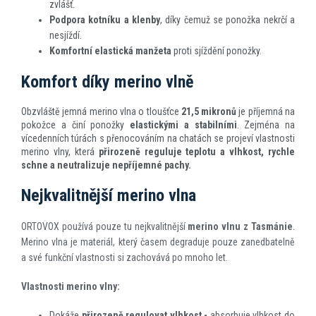
zvlášť.
Podpora kotníku a klenby
, díky čemuž se ponožka nekrčí a
nesjíždí.
Komfortní elastická manžeta
proti sjíždění ponožky.
Komfort díky merino vlně
Obzvláště jemná merino vlna o tloušťce
21,5 mikronů
je příjemná na
pokožce a činí ponožky
elastickými a stabilními
. Zejména na
vícedenních túrách s přenocováním na chatách se projeví vlastnosti
merino vlny, která
přirozeně reguluje teplotu a vlhkost, rychle
schne a neutralizuje nepříjemné pachy.
Nejkvalitnější merino vlna
ORTOVOX používá pouze tu nejkvalitnější
merino vlnu z Tasmánie
.
Merino vlna je materiál, který časem degraduje pouze zanedbatelně
a své funkční vlastnosti si zachovává po mnoho let.
Vlastnosti merino vlny:
Dokáže
přirozeně regulovat vlhkost -
absorbuje vlhkost do