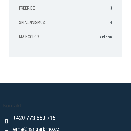
FREERIDE
:
3
SKIALPINISMUS
:
4
MAINCOLOR
:
zelená
Z
á
p
a
Kontakt
t
+420 773 650 715
í
ema
@
hangarbrno.cz