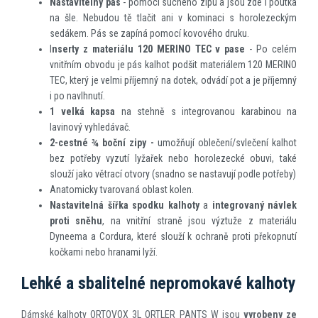
Nastavitelný pás
- pomocí suchého zipu a jsou zde i poutka
na šle. Nebudou tě ​​tlačit ani v kominaci s horolezeckým
sedákem. Pás se zapíná pomocí kovového druku.
I
nserty z materiálu 120 MERINO TEC v pase
- Po celém
vnitřním obvodu je pás kalhot podšit materiálem 120 MERINO
TEC, který je velmi příjemný na dotek, odvádí pot a je příjemný
i po navlhnutí.
1 velká kapsa
na stehně s integrovanou karabinou na
lavinový vyhledávač.
2-cestné ¾ boční zipy -
umožňují oblečení/svlečení kalhot
bez potřeby vyzutí lyžařek nebo horolezecké obuvi, také
slouží jako větrací otvory (snadno se nastavují podle potřeby)
Anatomicky tvarovaná oblast kolen.
Nastavitelná šířka spodku kalhoty
a
integrovaný návlek
proti sněhu
, na vnitřní straně jsou výztuže z materiálu
Dyneema a Cordura, které slouží k ochraně proti překopnutí
kočkami nebo hranami lyží.
Lehké a sbalitelné nepromokavé kalhoty
Dámské kalhoty ORTOVOX 3L ORTLER PANTS W jsou
vyrobeny ze