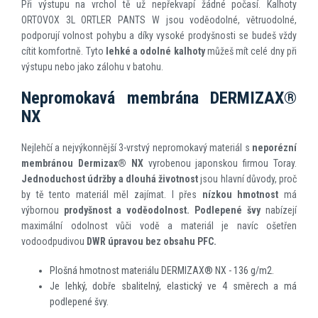
Při výstupu na vrchol tě už nepřekvapí žádné počasí. Kalhoty
ORTOVOX 3L ORTLER PANTS W jsou voděodolné, větruodolné,
podporují volnost pohybu a díky vysoké prodyšnosti se budeš vždy
cítit komfortně. Tyto
lehké a odolné kalhoty
můžeš mít celé dny při
výstupu nebo jako zálohu v batohu.
Nepromokavá membrána DERMIZAX®
NX
Nejlehčí a nejvýkonnější 3-vrstvý nepromokavý materiál s
neporézní
membránou Dermizax
®
NX
vyrobenou japonskou firmou Toray.
Jednoduchost údržby a dlouhá životnost
jsou hlavní důvody, proč
by tě tento materiál měl zajímat. I přes
nízkou hmotnost
má
výbornou
prodyšnost a voděodolnost. Podlepené švy
nabízejí
maximální odolnost vůči vodě a materiál je navíc ošetřen
vodoodpudivou
DWR úpravou bez obsahu PFC.
Plošná hmotnost materiálu DERMIZAX® NX - 136 g/m
2
.
Je lehký, dobře sbalitelný, elastický ve 4 směrech a má
podlepené švy.