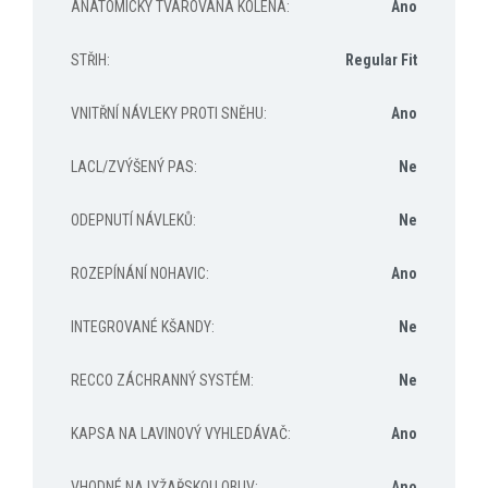
ANATOMICKY TVAROVANÁ KOLENA
:
Ano
STŘIH
:
Regular Fit
VNITŘNÍ NÁVLEKY PROTI SNĚHU
:
Ano
LACL/ZVÝŠENÝ PAS
:
Ne
ODEPNUTÍ NÁVLEKŮ
:
Ne
ROZEPÍNÁNÍ NOHAVIC
:
Ano
INTEGROVANÉ KŠANDY
:
Ne
RECCO ZÁCHRANNÝ SYSTÉM
:
Ne
KAPSA NA LAVINOVÝ VYHLEDÁVAČ
:
Ano
VHODNÉ NA LYŽAŘSKOU OBUV
:
Ano