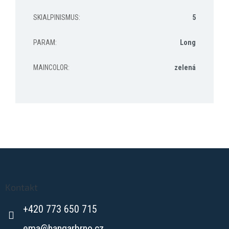
SKIALPINISMUS
:
5
PARAM
:
Long
MAINCOLOR
:
zelená
Z
á
p
a
Kontakt
t
+420 773 650 715
í
ema
@
hangarbrno.cz