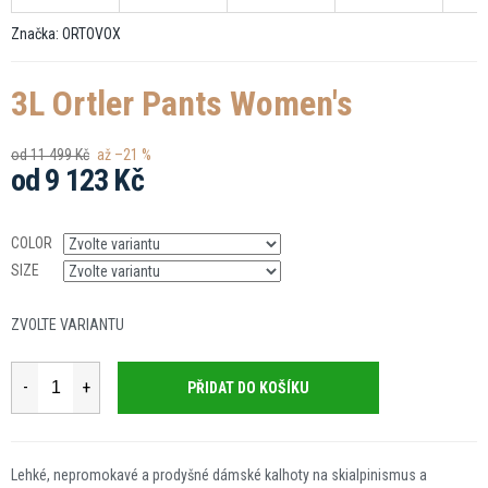
Značka:
ORTOVOX
3L Ortler Pants Women's
od 11 499 Kč
až –21 %
od
9 123 Kč
Měrná
cena:
COLOR
SIZE
ZVOLTE VARIANTU
PŘIDAT DO KOŠÍKU
Lehké, nepromokavé a prodyšné dámské kalhoty na skialpinismus a