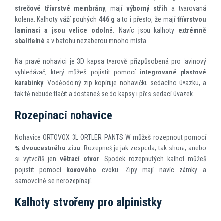
strečové třívrstvé membrány
, mají
výborný střih
a tvarovaná
kolena. Kalhoty váží pouhých
446 g
a to i přesto, že mají
třívrstvou
laminaci a jsou velice odolné.
Navíc jsou kalhoty
extrémně
sbalitelné
a v batohu nezaberou mnoho místa.
Na pravé nohavici je 3D kapsa tvarově přizpůsobená pro lavinový
vyhledávač, který můžeš pojistit pomocí
integrované plastové
karabinky
. Voděodolný zip kopíruje nohavičku sedacího úvazku, a
tak tě nebude tlačit a dostaneš se do kapsy i přes sedací úvazek.
Rozepínací nohavice
Nohavice ORTOVOX 3L ORTLER PANTS W můžeš rozepnout pomocí
¾ dvoucestného zipu
. Rozepneš je jak zespoda, tak shora, anebo
si vytvoříš jen
větrací otvor
. Spodek rozepnutých kalhot můžeš
pojistit pomocí
kovového
cvoku. Zipy mají navíc zámky a
samovolně se nerozepínají.
Kalhoty stvořeny pro alpinistky