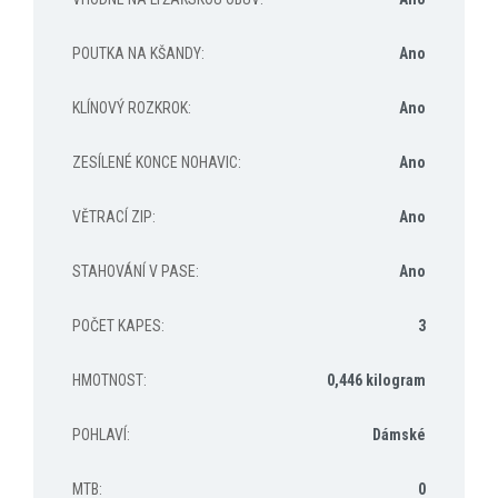
POUTKA NA KŠANDY
:
Ano
KLÍNOVÝ ROZKROK
:
Ano
ZESÍLENÉ KONCE NOHAVIC
:
Ano
VĚTRACÍ ZIP
:
Ano
STAHOVÁNÍ V PASE
:
Ano
POČET KAPES
:
3
HMOTNOST
:
0,446 kilogram
POHLAVÍ
:
Dámské
MTB
:
0