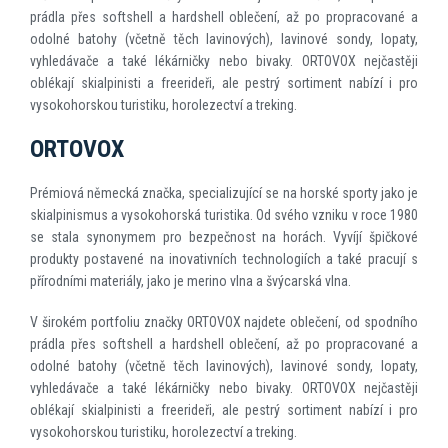
prádla přes softshell a hardshell oblečení, až po propracované a
odolné batohy (včetně těch lavinových), lavinové sondy, lopaty,
vyhledávače a také lékárničky nebo bivaky. ORTOVOX nejčastěji
oblékají skialpinisti a freerideři, ale pestrý sortiment nabízí i pro
vysokohorskou turistiku, horolezectví a treking.
ORTOVOX
Prémiová německá značka, specializující se na horské sporty jako je
skialpinismus a vysokohorská turistika. Od svého vzniku v roce 1980
se stala synonymem pro bezpečnost na horách. Vyvíjí špičkové
produkty postavené na inovativních technologiích a také pracují s
přírodními materiály, jako je merino vlna a švýcarská vlna.
V širokém portfoliu značky ORTOVOX najdete oblečení, od spodního
prádla přes softshell a hardshell oblečení, až po propracované a
odolné batohy (včetně těch lavinových), lavinové sondy, lopaty,
vyhledávače a také lékárničky nebo bivaky. ORTOVOX nejčastěji
oblékají skialpinisti a freerideři, ale pestrý sortiment nabízí i pro
vysokohorskou turistiku, horolezectví a treking.