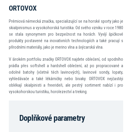
ORTOVOX
Prémiová německá značka, specializující se na horské sporty jako je
skialpinismus a vysokohorská turistika. Od svého vzniku v roce 1980
se stala synonymem pro bezpečnost na horách. Vyvíjí špičkové
produkty postavené na inovativních technologiích a také pracují s
přírodními materiály, jako je merino vlna a švýcarská vlna.
V širokém portfoliu značky ORTOVOX najdete oblečení, od spodního
prádla přes softshell a hardshell oblečení, až po propracované a
odolné batohy (včetně těch lavinových), lavinové sondy, lopaty,
vyhledávače a také lékárničky nebo bivaky. ORTOVOX nejčastěji
oblékají skialpinisti a freerideři, ale pestrý sortiment nabízí i pro
vysokohorskou turistiku, horolezectví a treking.
Doplňkové parametry