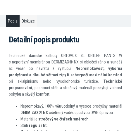
Popis
Diskuze
Detailní popis produktu
Technické dámské kalhoty ORTOVOX 3L ORTLER PANTS W
s neporézní membránou DERMIZAX® NX si oblečeš ráno a sundáš
až večer po návratu z výstupu.
Nepromokavost, výborná
prodyšnost a dlouhé větrací zipy ti zabezpečí maximální komfort
při skialpinismu nebo vysokohorské turistice.
Technické
propracování
, padnoucí střih a strečový materiál poskytují volnost
pohybu a skvělý komfort.
Nepromokavý, 100% větruodolný a vysoce prodyšný materiál
DERMIZAX
®
NX
ošetřený voděodpudivou DWR úpravou.
Materiál je
strečový ve čtyřech směrech
.
Střih
regular fit.