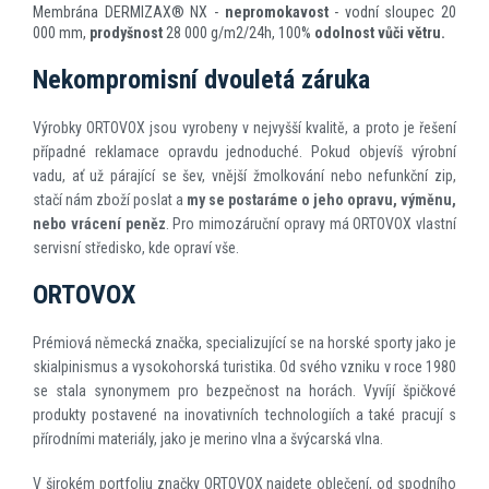
Membrána DERMIZAX
®
NX -
nepromokavost
- vodní sloupec 20
000 mm,
prodyšnost
28 000 g/m
2
/24h, 100%
odolnost vůči větru.
Nekompromisní dvouletá záruka
Výrobky ORTOVOX jsou vyrobeny v nejvyšší kvalitě, a proto je řešení
případné reklamace opravdu jednoduché. Pokud objevíš výrobní
vadu, ať už párající se šev, vnější žmolkování nebo nefunkční zip,
stačí nám zboží poslat a
my se postaráme o jeho opravu, výměnu,
nebo vrácení peněz
. Pro mimozáruční opravy má ORTOVOX vlastní
servisní středisko, kde opraví vše.
ORTOVOX
Prémiová německá značka, specializující se na horské sporty jako je
skialpinismus a vysokohorská turistika. Od svého vzniku v roce 1980
se stala synonymem pro bezpečnost na horách. Vyvíjí špičkové
produkty postavené na inovativních technologiích a také pracují s
přírodními materiály, jako je merino vlna a švýcarská vlna.
V širokém portfoliu značky ORTOVOX najdete oblečení, od spodního