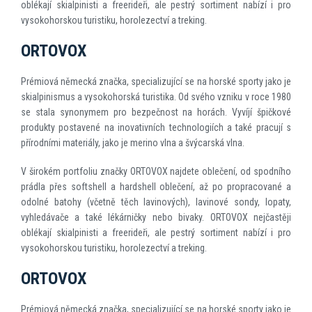
oblékají skialpinisti a freerideři, ale pestrý sortiment nabízí i pro
vysokohorskou turistiku, horolezectví a treking.
ORTOVOX
Prémiová německá značka, specializující se na horské sporty jako je
skialpinismus a vysokohorská turistika. Od svého vzniku v roce 1980
se stala synonymem pro bezpečnost na horách. Vyvíjí špičkové
produkty postavené na inovativních technologiích a také pracují s
přírodními materiály, jako je merino vlna a švýcarská vlna.
V širokém portfoliu značky ORTOVOX najdete oblečení, od spodního
prádla přes softshell a hardshell oblečení, až po propracované a
odolné batohy (včetně těch lavinových), lavinové sondy, lopaty,
vyhledávače a také lékárničky nebo bivaky. ORTOVOX nejčastěji
oblékají skialpinisti a freerideři, ale pestrý sortiment nabízí i pro
vysokohorskou turistiku, horolezectví a treking.
ORTOVOX
Prémiová německá značka, specializující se na horské sporty jako je