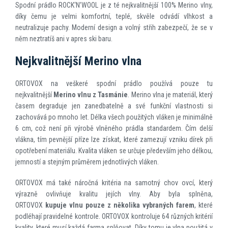
Spodní prádlo ROCK‘N’WOOL je z té nejkvalitnější 100% Merino vlny,
díky čemu je velmi komfortní, teplé, skvěle odvádí vlhkost a
neutralizuje pachy. Moderní design a volný střih zabezpečí, že se v
něm neztratíš ani v apres ski baru.
Nejkvalitnější Merino vlna
ORTOVOX na veškeré spodní prádlo používá pouze tu
nejkvalitnější
Merino vlnu z Tasmánie
. Merino vlna je materiál, který
časem degraduje jen zanedbatelně a své funkční vlastnosti si
zachovává po mnoho let. Délka všech použitých vláken je minimálně
6 cm, což není při výrobě vlněného prádla standardem. Čím delší
vlákna, tím pevnější příze lze získat, které zamezují vzniku dírek při
opotřebení materiálu. Kvalita vláken se určuje především jeho délkou,
jemností a stejným průměrem jednotlivých vláken.
ORTOVOX má také náročná kritéria na samotný chov ovcí, který
výrazně ovlivňuje kvalitu jejích vlny. Aby byla splněna,
ORTOVOX
kupuje vlnu pouze z n
ě
kolika vybraných farem
, které
podléhají pravidelné kontrole. ORTOVOX kontroluje 64 různých kritérií
kvality, které musí každá farma splňovat. Díky tomu je vlna použitá v