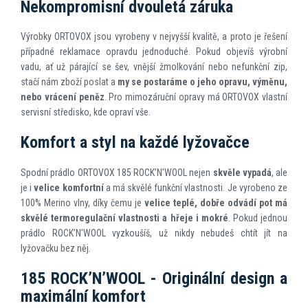
Nekompromisní dvouletá záruka
Výrobky ORTOVOX jsou vyrobeny v nejvyšší kvalitě, a proto je řešení
případné reklamace opravdu jednoduché. Pokud objevíš výrobní
vadu, ať už párající se šev, vnější žmolkování nebo nefunkční zip,
stačí nám zboží poslat a
my se postaráme o jeho opravu, vým
ě
nu,
nebo vrácení pen
ě
z
. Pro mimozáruční opravy má ORTOVOX vlastní
servisní středisko, kde opraví vše.
Komfort a styl na každé lyžovačce
Spodní prádlo ORTOVOX 185 ROCK’N’WOOL nejen
skvěle vypadá
, ale
je i
velice komfortní
a má skvělé funkční vlastnosti. Je vyrobeno ze
100% Merino vlny, díky čemu je
velice teplé, dobře odvádí pot má
skvělé termoregulační vlastnosti a hřeje i mokré
. Pokud jednou
prádlo ROCK’N’WOOL vyzkoušíš, už nikdy nebudeš chtít jít na
lyžovačku bez něj.
185 ROCK’N’WOOL - Originální design a
maximální komfort