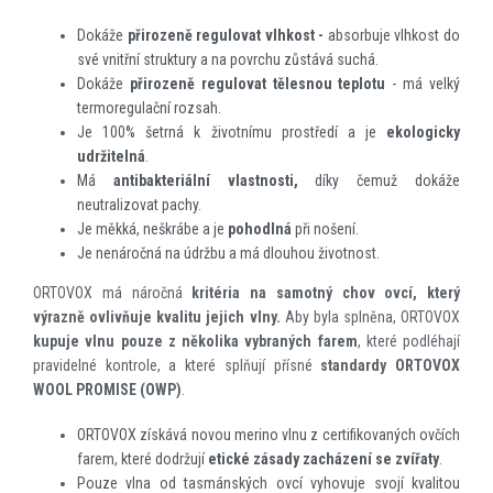
Dokáže
přirozeně regulovat vlhkost -
absorbuje vlhkost do
své vnitřní struktury a na povrchu zůstává suchá.
Dokáže
přirozeně regulovat tělesnou teplotu
- má velký
termoregulační rozsah.
Je 100% šetrná k životnímu prostředí a je
ekologicky
udržitelná
.
Má
antibakteriální vlastnosti,
díky čemuž dokáže
neutralizovat pachy.
Je měkká, neškrábe a je
pohodlná
při nošení.
Je nenáročná na údržbu a má dlouhou životnost.
ORTOVOX má náročná
kritéria na samotný chov ovcí, který
výrazně ovlivňuje kvalitu jejich vlny.
Aby byla splněna, ORTOVOX
kupuje vlnu pouze z několika vybraných farem
, které podléhají
pravidelné kontrole, a které splňují přísné
standardy
ORTOVOX
WOOL PROMISE (OWP)
.
ORTOVOX získává novou merino vlnu z certifikovaných ovčích
farem, které dodržují
etické zásady zacházení se zvířaty
.
Pouze vlna od tasmánských ovcí vyhovuje svojí kvalitou