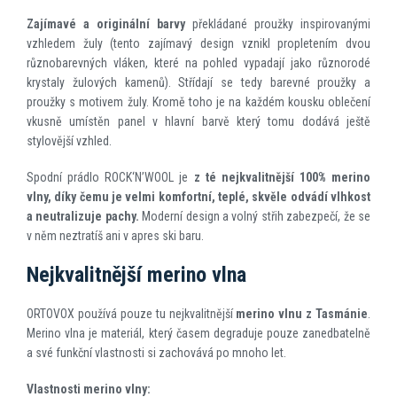
Zajímavé a originální barvy
překládané proužky inspirovanými
vzhledem žuly (tento zajímavý design vznikl propletením dvou
různobarevných vláken, které na pohled vypadají jako různorodé
krystaly žulových kamenů). Střídají se tedy barevné proužky a
proužky s motivem žuly. Kromě toho je na každém kousku oblečení
vkusně umístěn panel v hlavní barvě který tomu dodává ještě
stylovější vzhled.
Spodní prádlo ROCK‘N’WOOL je
z té nejkvalitnější 100% merino
vlny, díky čemu je velmi komfortní, teplé, skvěle odvádí vlhkost
a neutralizuje pachy.
Moderní design a volný střih zabezpečí, že se
v něm neztratíš ani v apres ski baru.
Nejkvalitnější merino vlna
ORTOVOX používá pouze tu nejkvalitnější
merino vlnu z Tasmánie
.
Merino vlna je materiál, který časem degraduje pouze zanedbatelně
a své funkční vlastnosti si zachovává po mnoho let.
Vlastnosti merino vlny: