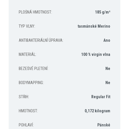
PLOŠNÁ HMOTNOST
:
185 g/m²
TYP VLNY
:
tasmánské Merino
ANTIBAKTERIÁLNÍ ÚPRAVA
:
Ano
MATERIÁL
:
100 % virgin vlna
BEZEŠVÉ PLETENÍ
:
Ne
BODYMAPPING
:
Ne
STŘIH
:
Regular Fit
HMOTNOST
:
0,172 kilogram
POHLAVÍ
:
Pánské