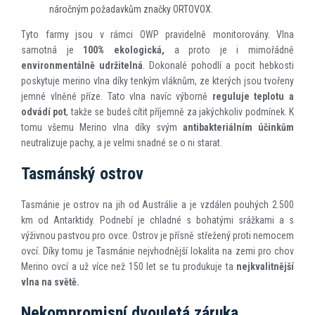
náročným požadavkům značky ORTOVOX.
Tyto farmy jsou v rámci OWP pravidelně monitorovány. Vlna
samotná je
100% ekologická,
a proto je i mimořádně
environmentálně udržitelná
. Dokonalé pohodlí a pocit hebkosti
poskytuje merino vlna díky tenkým vláknům, ze kterých jsou tvořeny
jemné vlněné příze. Tato vlna navíc výborně
reguluje teplotu a
odvádí pot
, takže se budeš cítit příjemně za jakýchkoliv podmínek. K
tomu všemu Merino vlna díky svým
antibakteriálním účinkům
neutralizuje pachy, a je velmi snadné se o ni starat.
Tasmánský ostrov
Tasmánie je ostrov na jih od Austrálie a je vzdálen pouhých 2.500
km od Antarktidy. Podnebí je chladné s bohatými srážkami a s
výživnou pastvou pro ovce. Ostrov je přísně střežený proti nemocem
ovcí. Díky tomu je Tasmánie nejvhodnější lokalita na zemi pro chov
Merino ovcí a už více než 150 let se tu produkuje ta
nejkvalitnější
vlna na světě.
Nekompromisní dvouletá záruka