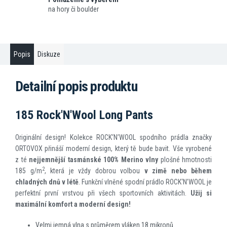
na hory či boulder
Popis
Diskuze
Detailní popis produktu
185 Rock'N'Wool Long Pants
Originální design! Kolekce ROCK‘N’WOOL spodního prádla značky
ORTOVOX přináší moderní design, který tě bude bavit. Vše vyrobené
z té
nejjemn
ě
jší tasmánské 100% Merino vlny
plošné hmotnosti
2
185 g/m
, která je vždy dobrou volbou
v zim
ě
nebo b
ě
hem
chladných dn
ů
v lét
ě
. Funkční vlněné spodní prádlo ROCK‘N’WOOL je
perfektní první vrstvou při všech sportovních aktivitách.
Užij si
maximální komfort a moderní design!
Velmi jemná vlna s průměrem vláken 18 mikronů.