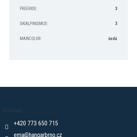
FREERIDE
:
3
SKIALPINISMUS
:
3
MAINCOLOR
:
šedá
Z
á
p
a
Kontakt
t
+420 773 650 715
í
ema
@
hangarbrno.cz