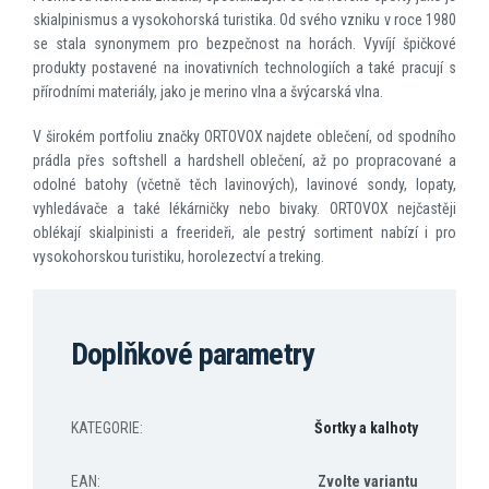
skialpinismus a vysokohorská turistika. Od svého vzniku v roce 1980
se stala synonymem pro bezpečnost na horách. Vyvíjí špičkové
produkty postavené na inovativních technologiích a také pracují s
přírodními materiály, jako je merino vlna a švýcarská vlna.
V širokém portfoliu značky ORTOVOX najdete oblečení, od spodního
prádla přes softshell a hardshell oblečení, až po propracované a
odolné batohy (včetně těch lavinových), lavinové sondy, lopaty,
vyhledávače a také lékárničky nebo bivaky. ORTOVOX nejčastěji
oblékají skialpinisti a freerideři, ale pestrý sortiment nabízí i pro
vysokohorskou turistiku, horolezectví a treking.
Doplňkové parametry
KATEGORIE
:
Šortky a kalhoty
EAN
:
Zvolte variantu