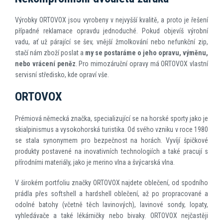
Výrobky ORTOVOX jsou vyrobeny v nejvyšší kvalitě, a proto je řešení
případné reklamace opravdu jednoduché. Pokud objevíš výrobní
vadu, ať už párající se šev, vnější žmolkování nebo nefunkční zip,
stačí nám zboží poslat a
my se postaráme o jeho opravu, výměnu,
nebo vrácení peněz
. Pro mimozáruční opravy má ORTOVOX vlastní
servisní středisko, kde opraví vše.
ORTOVOX
Prémiová německá značka, specializující se na horské sporty jako je
skialpinismus a vysokohorská turistika. Od svého vzniku v roce 1980
se stala synonymem pro bezpečnost na horách. Vyvíjí špičkové
produkty postavené na inovativních technologiích a také pracují s
přírodními materiály, jako je merino vlna a švýcarská vlna.
V širokém portfoliu značky ORTOVOX najdete oblečení, od spodního
prádla přes softshell a hardshell oblečení, až po propracované a
odolné batohy (včetně těch lavinových), lavinové sondy, lopaty,
vyhledávače a také lékárničky nebo bivaky. ORTOVOX nejčastěji