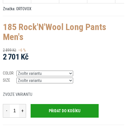
Značka:
ORTOVOX
185 Rock'N'Wool Long Pants
Men's
2 899 Kč
–6 %
2 701 Kč
Měrná
cena:
COLOR
SIZE
ZVOLTE VARIANTU
PŘIDAT DO KOŠÍKU