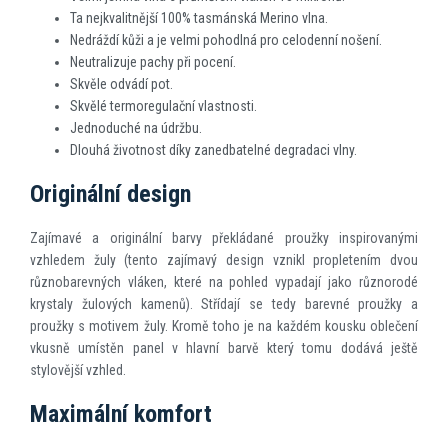
Ta nejkvalitnější 100% tasmánská Merino vlna.
Nedráždí kůži a je velmi pohodlná pro celodenní nošení.
Neutralizuje pachy při pocení.
Skvěle odvádí pot.
Skvělé termoregulační vlastnosti.
Jednoduché na údržbu.
Dlouhá životnost díky zanedbatelné degradaci vlny.
Originální design
Zajímavé a originální barvy překládané proužky inspirovanými
vzhledem žuly (tento zajímavý design vznikl propletením dvou
různobarevných vláken, které na pohled vypadají jako různorodé
krystaly žulových kamenů). Střídají se tedy barevné proužky a
proužky s motivem žuly. Kromě toho je na každém kousku oblečení
vkusně umístěn panel v hlavní barvě který tomu dodává ještě
stylovější vzhled.
Maximální komfort