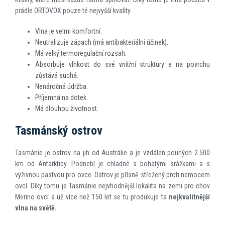
prádle ORTOVOX pouze té nejvyšší kvality.
Vlna je velmi komfortní.
Neutralizuje zápach (má antibakteriální účinek).
Má velký termoregulační rozsah.
Absorbuje vlhkost do své vnitřní struktury a na povrchu
zůstává suchá.
Nenáročná údržba.
Příjemná na dotek.
Má dlouhou životnost.
Tasmánský ostrov
Tasmánie je ostrov na jih od Austrálie a je vzdálen pouhých 2.500
km od Antarktidy. Podnebí je chladné s bohatými srážkami a s
výživnou pastvou pro ovce. Ostrov je přísně střežený proti nemocem
ovcí. Díky tomu je Tasmánie nejvhodnější lokalita na zemi pro chov
Merino ovcí a už více než 150 let se tu produkuje ta
nejkvalitn
ě
jší
vlna na sv
ě
t
ě
.