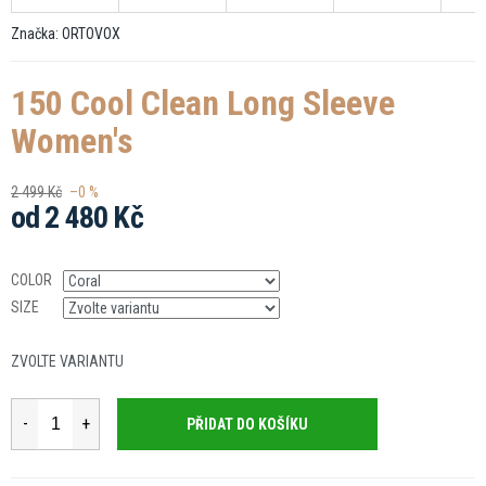
Značka:
ORTOVOX
150 Cool Clean Long Sleeve
Women's
2 499 Kč
–0 %
od
2 480 Kč
Měrná
cena:
COLOR
SIZE
ZVOLTE VARIANTU
PŘIDAT DO KOŠÍKU