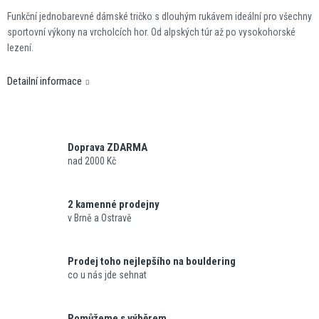
Funkční jednobarevné dámské tričko s dlouhým rukávem ideální pro všechny
sportovní výkony na vrcholcích hor. Od alpských túr až po vysokohorské
lezení.
Detailní informace
Doprava ZDARMA
nad 2000 Kč
2 kamenné prodejny
v Brně a Ostravě
Prodej toho nejlepšího na bouldering
co u nás jde sehnat
Pomůžeme s výběrem