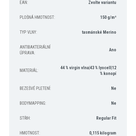
EAN
:
Zvolte variantu
PLOŠNÁ HMOTNOST
:
150 g/m²
TYP VLNY
:
tasmánské Merino
ANTIBAKTERIÁLNÍ
Ano
ÚPRAVA
:
44 % virgin vlna|43 % lyocell|12
MATERIÁL
:
% konopí
BEZEŠVÉ PLETENÍ
:
Ne
BODYMAPPING
:
Ne
STŘIH
:
Regular Fit
HMOTNOST
:
0,115 kilogram