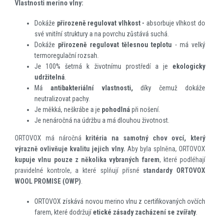
Vlastnosti merino vlny:
Dokáže
přirozeně regulovat vlhkost -
absorbuje vlhkost do
své vnitřní struktury a na povrchu zůstává suchá.
Dokáže
přirozeně regulovat tělesnou teplotu
- má velký
termoregulační rozsah.
Je 100% šetrná k životnímu prostředí a je
ekologicky
udržitelná
.
Má
antibakteriální vlastnosti,
díky čemuž dokáže
neutralizovat pachy.
Je měkká, neškrábe a je
pohodlná
při nošení.
Je nenáročná na údržbu a má dlouhou životnost.
ORTOVOX má náročná
kritéria na samotný chov ovcí, který
výrazně ovlivňuje kvalitu jejich vlny.
Aby byla splněna, ORTOVOX
kupuje vlnu pouze z několika vybraných farem
, které podléhají
pravidelné kontrole, a které splňují přísné
standardy
ORTOVOX
WOOL PROMISE (OWP)
.
ORTOVOX získává novou merino vlnu z certifikovaných ovčích
farem, které dodržují
etické zásady zacházení se zvířaty
.