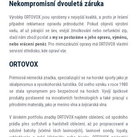
Nekompromisní dvouletá záruka
Výrobky ORTOVOX jsou vyrobeny v nejvyšší kvalitě, a proto je řešení
případné reklamace opravdu jednoduché. Pokud objevíš výrobní
vadu, ať už párající se šev, vnější žmolkování nebo nefunkční zip,
stačí nám zboží poslat a
my se postaráme o jeho opravu, výměnu,
nebo vrácení peněz
. Pro mimozáruční opravy má ORTOVOX vlastní
servisní středisko, kde opraví vše.
ORTOVOX
Prémiová německá značka, specializující se na horské sporty jako je
skialpinismus a vysokohorská turistika. Od svého vzniku v roce 1980
se stala synonymem pro bezpečnost na horách. Vyvíjí špičkové
produkty postavené na inovativních technologiích a také pracují s
přírodními materiály, jako je merino vlna a švýcarská vlna.
V širokém portfoliu značky ORTOVOX najdete oblečení, od spodního
prádla přes softshell a hardshell oblečení, až po propracované a
odolné batohy (včetně těch lavinových), lavinové sondy, lopaty,