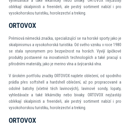
vyhledávače a také lékárničky nebo bivaky. ORTOVOX nejčastěji
oblékají skialpinisti a freerideři, ale pestrý sortiment nabízí i pro
vysokohorskou turistiku, horolezectví a treking.
ORTOVOX
Prémiová německá značka, specializující se na horské sporty jako je
skialpinismus a vysokohorská turistika. Od svého vzniku v roce 1980
se stala synonymem pro bezpečnost na horách. Vyvíjí špičkové
produkty postavené na inovativních technologiích a také pracují s
přírodními materiály, jako je merino vlna a švýcarská vlna.
V širokém portfoliu značky ORTOVOX najdete oblečení, od spodního
prádla přes softshell a hardshell oblečení, až po propracované a
odolné batohy (včetně těch lavinových), lavinové sondy, lopaty,
vyhledávače a také lékárničky nebo bivaky. ORTOVOX nejčastěji
oblékají skialpinisti a freerideři, ale pestrý sortiment nabízí i pro
vysokohorskou turistiku, horolezectví a treking.
ORTOVOX