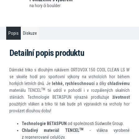
na hory či boulder
Popis
Diskuze
Detailní popis produktu
Dámské triko s dlouhým rukávem ORTOVOX 150 COOL CLEAN LS W
se skvěle hodí pro sportovní výkony na vrcholcích hor během
horkých letních dnů. Je
lehké, rychleschnoucí
a díky
chladivému
TM
materiálu TENCEL
tě udrží v pohodlí i v rozpálených skalních
stěnách. Technologie BETASPUN výrazně prodlužuje
životnost
použitých vláken a triko tě tak bude při výpravách na vrcholy hor
provázet dlouhou dobu!
Technologie BETASPUN
od společnosti Südwolle Group.
TM
Chladivý materiál TENCEL
- vlákna vyrobené
z regenerované celulózy.