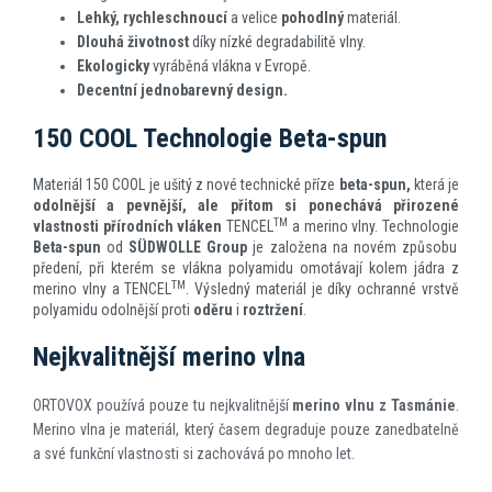
Lehký, rychleschnoucí
a velice
pohodlný
materiál.
Dlouhá životnost
díky nízké degradabilitě vlny.
Ekologicky
vyráběná vlákna v Evropě.
Decentní jednobarevný design.
150 COOL Technologie Beta-spun
Materiál 150 COOL je ušitý z nové technické příze
beta-spun,
která je
odolnější a pevnější, ale přitom si ponechává přirozené
TM
vlastnosti přírodních vláken
TENCEL
a merino vlny. Technologie
Beta-spun
od
SÜDWOLLE Group
je založena na novém způsobu
předení, při kterém se vlákna polyamidu omotávají kolem jádra z
TM
merino vlny a TENCEL
. Výsledný materiál je díky ochranné vrstvě
polyamidu odolnější proti
oděru
i
roztržení
.
Nejkvalitnější merino vlna
ORTOVOX používá pouze tu nejkvalitnější
merino vlnu z Tasmánie
.
Merino vlna je materiál, který časem degraduje pouze zanedbatelně
a své funkční vlastnosti si zachovává po mnoho let.