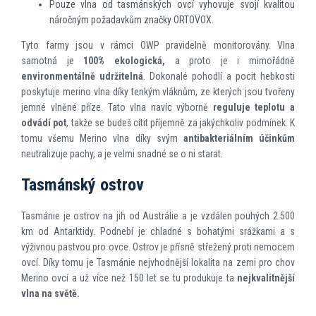
Pouze vlna od tasmánských ovcí vyhovuje svojí kvalitou
náročným požadavkům značky ORTOVOX.
Tyto farmy jsou v rámci OWP pravidelně monitorovány. Vlna
samotná je
100% ekologická,
a proto je i mimořádně
environmentálně udržitelná
. Dokonalé pohodlí a pocit hebkosti
poskytuje merino vlna díky tenkým vláknům, ze kterých jsou tvořeny
jemné vlněné příze. Tato vlna navíc výborně
reguluje teplotu a
odvádí pot
, takže se budeš cítit příjemně za jakýchkoliv podmínek. K
tomu všemu Merino vlna díky svým
antibakteriálním účinkům
neutralizuje pachy, a je velmi snadné se o ni starat.
Tasmánský ostrov
Tasmánie je ostrov na jih od Austrálie a je vzdálen pouhých 2.500
km od Antarktidy. Podnebí je chladné s bohatými srážkami a s
výživnou pastvou pro ovce. Ostrov je přísně střežený proti nemocem
ovcí. Díky tomu je Tasmánie nejvhodnější lokalita na zemi pro chov
Merino ovcí a už více než 150 let se tu produkuje ta
nejkvalitnější
vlna na světě.