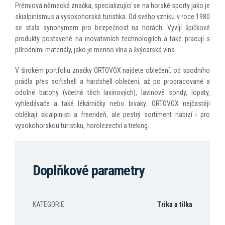
Prémiová německá značka, specializující se na horské sporty jako je
skialpinismus a vysokohorská turistika. Od svého vzniku v roce 1980
se stala synonymem pro bezpečnost na horách. Vyvíjí špičkové
produkty postavené na inovativních technologiích a také pracují s
přírodními materiály, jako je merino vlna a švýcarská vlna.
V širokém portfoliu značky ORTOVOX najdete oblečení, od spodního
prádla přes softshell a hardshell oblečení, až po propracované a
odolné batohy (včetně těch lavinových), lavinové sondy, lopaty,
vyhledávače a také lékárničky nebo bivaky. ORTOVOX nejčastěji
oblékají skialpinisti a freerideři, ale pestrý sortiment nabízí i pro
vysokohorskou turistiku, horolezectví a treking.
Doplňkové parametry
KATEGORIE
:
Trika a tílka