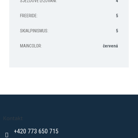
SJEZDOVÉ LYŽOVÁNÍ
:
4
FREERIDE
:
5
SKIALPINISMUS
:
5
MAINCOLOR
:
červená
Z
á
p
a
Kontakt
t
+420 773 650 715
í